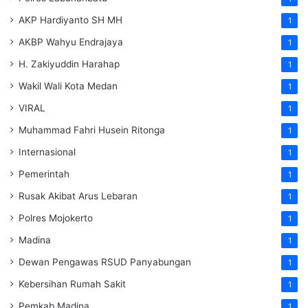
AKP Hardiyanto SH MH
1
AKBP Wahyu Endrajaya
1
H. Zakiyuddin Harahap
1
Wakil Wali Kota Medan
1
VIRAL
1
Muhammad Fahri Husein Ritonga
1
Internasional
1
Pemerintah
1
Rusak Akibat Arus Lebaran
1
Polres Mojokerto
1
Madina
1
Dewan Pengawas RSUD Panyabungan
1
Kebersihan Rumah Sakit
1
Pemkab Madina
1