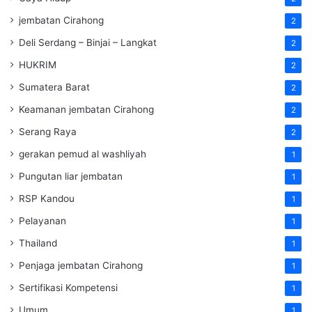
jembatan Cirahong
2
Deli Serdang – Binjai – Langkat
2
HUKRIM
2
Sumatera Barat
2
Keamanan jembatan Cirahong
2
Serang Raya
2
gerakan pemud al washliyah
1
Pungutan liar jembatan
1
RSP Kandou
1
Pelayanan
1
Thailand
1
Penjaga jembatan Cirahong
1
Sertifikasi Kompetensi
1
Umum
1