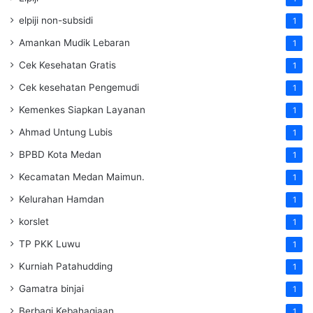
elpiji non-subsidi
1
Amankan Mudik Lebaran
1
Cek Kesehatan Gratis
1
Cek kesehatan Pengemudi
1
Kemenkes Siapkan Layanan
1
Ahmad Untung Lubis
1
BPBD Kota Medan
1
Kecamatan Medan Maimun.
1
Kelurahan Hamdan
1
korslet
1
TP PKK Luwu
1
Kurniah Patahudding
1
Gamatra binjai
1
Berbagi Kebahagiaan
1