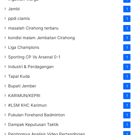
Jambi
1
ppdi ciamis
1
masalah Cirahong terbaru
1
kondisi malam Jembatan Cirahong
1
Liga Champions
1
Sporting CP Vs Arsenal 0-1
1
Industri & Perdagangan
1
Tapal Kuda
1
Bupati Jember
1
KARIMUN/KEPRI
1
#LSM KHC Karimun
1
Pukulan Forehand Badminton
1
Dampak Keputusan Taktik
1
Pentingnya Analisis Video Pertandingan
1