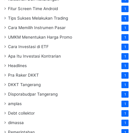
Fitur Screen Time Android
1
Tips Sukses Melakukan Trading
1
Cara Memilih Instrumen Pasar
1
UMKM Menentukan Harga Promo
1
Cara Investasi di ETF
1
Apa Itu Investasi Kontrarian
1
Headlines
1
Pra Raker DKKT
1
DKKT Tangerang
1
Disporabudpar Tangerang
1
amplas
1
Debt collektor
1
dimassa
1
Pemerintahan
1