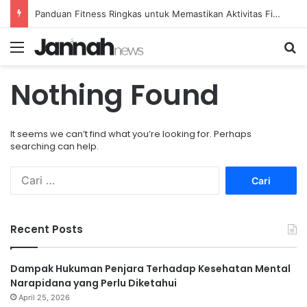
Panduan Fitness Ringkas untuk Memastikan Aktivitas Fisik Anda Tetap Konsisten
Menu
Se
Nothing Found
It seems we can’t find what you’re looking for. Perhaps
searching can help.
Cari
untuk:
Recent Posts
Dampak Hukuman Penjara Terhadap Kesehatan Mental
Narapidana yang Perlu Diketahui
April 25, 2026