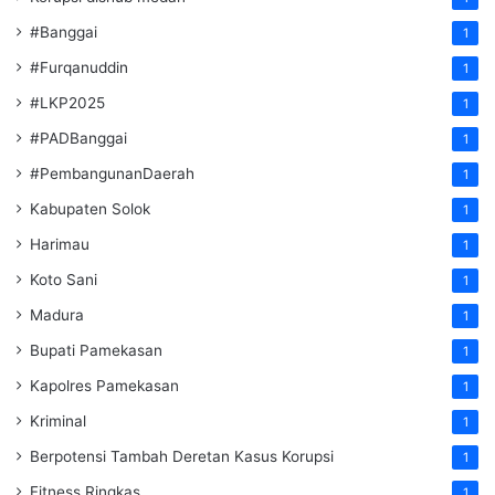
#Banggai
1
#Furqanuddin
1
#LKP2025
1
#PADBanggai
1
#PembangunanDaerah
1
Kabupaten Solok
1
Harimau
1
Koto Sani
1
Madura
1
Bupati Pamekasan
1
Kapolres Pamekasan
1
Kriminal
1
Berpotensi Tambah Deretan Kasus Korupsi
1
Fitness Ringkas
1