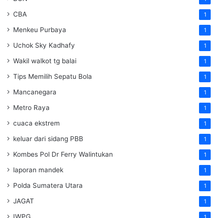
CBA
1
Menkeu Purbaya
1
Uchok Sky Kadhafy
1
Wakil walkot tg balai
1
Tips Memilih Sepatu Bola
1
Mancanegara
1
Metro Raya
1
cuaca ekstrem
1
keluar dari sidang PBB
1
Kombes Pol Dr Ferry Walintukan
1
laporan mandek
1
Polda Sumatera Utara
1
JAGAT
1
IWPG
1