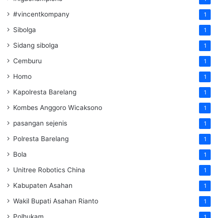
#vincentkompany
1
Sibolga
1
Sidang sibolga
1
Cemburu
1
Homo
1
Kapolresta Barelang
1
Kombes Anggoro Wicaksono
1
pasangan sejenis
1
Polresta Barelang
1
Bola
1
Unitree Robotics China
1
Kabupaten Asahan
1
Wakil Bupati Asahan Rianto
1
Polhukam
1