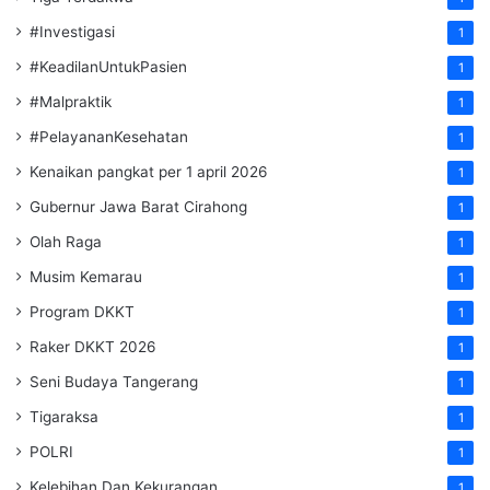
#Investigasi
1
#KeadilanUntukPasien
1
#Malpraktik
1
#PelayananKesehatan
1
Kenaikan pangkat per 1 april 2026
1
Gubernur Jawa Barat Cirahong
1
Olah Raga
1
Musim Kemarau
1
Program DKKT
1
Raker DKKT 2026
1
Seni Budaya Tangerang
1
Tigaraksa
1
POLRI
1
Kelebihan Dan Kekurangan
1