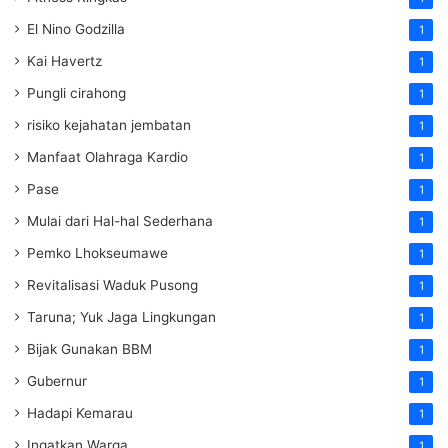
El Nino Godzilla
1
Kai Havertz
1
Pungli cirahong
1
risiko kejahatan jembatan
1
Manfaat Olahraga Kardio
1
Pase
1
Mulai dari Hal-hal Sederhana
1
Pemko Lhokseumawe
1
Revitalisasi Waduk Pusong
1
Taruna; Yuk Jaga Lingkungan
1
Bijak Gunakan BBM
1
Gubernur
1
Hadapi Kemarau
1
Ingatkan Warga
1