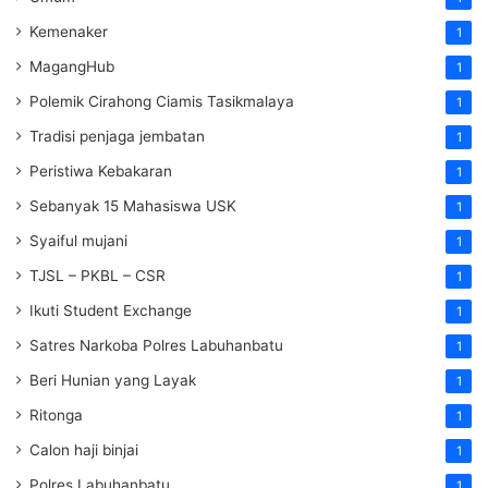
Kemenaker
1
MagangHub
1
Polemik Cirahong Ciamis Tasikmalaya
1
Tradisi penjaga jembatan
1
Peristiwa Kebakaran
1
Sebanyak 15 Mahasiswa USK
1
Syaiful mujani
1
TJSL – PKBL – CSR
1
Ikuti Student Exchange
1
Satres Narkoba Polres Labuhanbatu
1
Beri Hunian yang Layak
1
Ritonga
1
Calon haji binjai
1
Polres Labuhanbatu
1