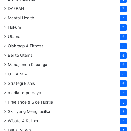
DAERAH
7
Mental Health
7
Hukum
7
Utama
6
Olahraga & Fitness
6
Berita Utama
6
Manajemen Keuangan
6
U T A M A
6
Strategi Bisnis
6
media terpercaya
5
Freelance & Side Hustle
5
Skill yang Menghasilkan
5
Wisata & Kuliner
5
DIKSI NEWS
4