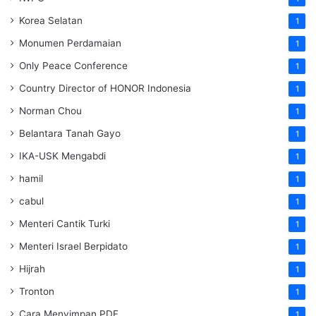
Korea Selatan
1
Monumen Perdamaian
1
Only Peace Conference
1
Country Director of HONOR Indonesia
1
Norman Chou
1
Belantara Tanah Gayo
1
IKA-USK Mengabdi
1
hamil
1
cabul
1
Menteri Cantik Turki
1
Menteri Israel Berpidato
1
Hijrah
1
Tronton
1
Cara Menyimpan PDF
1