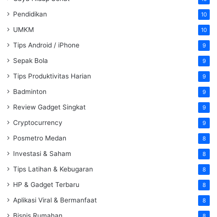
Pendidikan
10
UMKM
10
Tips Android / iPhone
9
Sepak Bola
9
Tips Produktivitas Harian
9
Badminton
9
Review Gadget Singkat
9
Cryptocurrency
9
Posmetro Medan
8
Investasi & Saham
8
Tips Latihan & Kebugaran
8
HP & Gadget Terbaru
8
Aplikasi Viral & Bermanfaat
8
Bisnis Rumahan
8