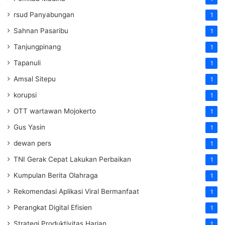
rsud Panyabungan
1
Sahnan Pasaribu
1
Tanjungpinang
1
Tapanuli
1
Amsal Sitepu
1
korupsi
1
OTT wartawan Mojokerto
1
Gus Yasin
1
dewan pers
1
TNI Gerak Cepat Lakukan Perbaikan
1
Kumpulan Berita Olahraga
1
Rekomendasi Aplikasi Viral Bermanfaat
1
Perangkat Digital Efisien
1
Strategi Produktivitas Harian
1