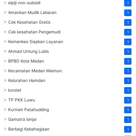
elpiji non-subsidi
1
Amankan Mudik Lebaran
1
Cek Kesehatan Gratis
1
Cek kesehatan Pengemudi
1
Kemenkes Siapkan Layanan
1
Ahmad Untung Lubis
1
BPBD Kota Medan
1
Kecamatan Medan Maimun.
1
Kelurahan Hamdan
1
korslet
1
TP PKK Luwu
1
Kurniah Patahudding
1
Gamatra binjai
1
Berbagi Kebahagiaan
1