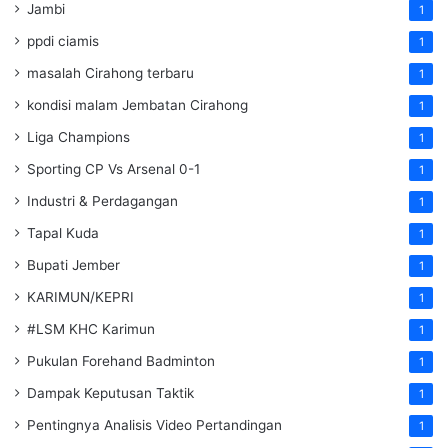
Jambi
1
ppdi ciamis
1
masalah Cirahong terbaru
1
kondisi malam Jembatan Cirahong
1
Liga Champions
1
Sporting CP Vs Arsenal 0-1
1
Industri & Perdagangan
1
Tapal Kuda
1
Bupati Jember
1
KARIMUN/KEPRI
1
#LSM KHC Karimun
1
Pukulan Forehand Badminton
1
Dampak Keputusan Taktik
1
Pentingnya Analisis Video Pertandingan
1