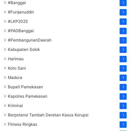
#Banggai
1
#Furqanuddin
1
#LKP2025
1
#PADBanggai
1
#PembangunanDaerah
1
Kabupaten Solok
1
Harimau
1
Koto Sani
1
Madura
1
Bupati Pamekasan
1
Kapolres Pamekasan
1
Kriminal
1
Berpotensi Tambah Deretan Kasus Korupsi
1
Fitness Ringkas
1