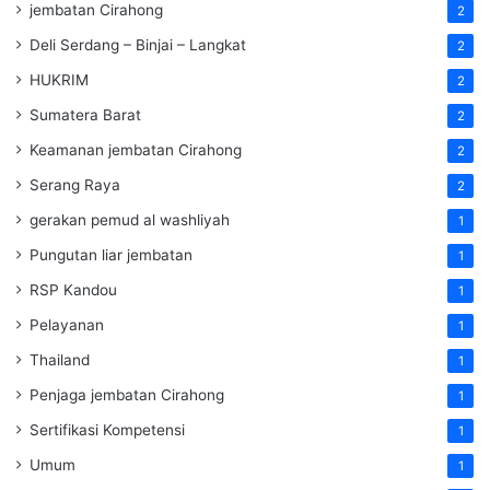
jembatan Cirahong
2
Deli Serdang – Binjai – Langkat
2
HUKRIM
2
Sumatera Barat
2
Keamanan jembatan Cirahong
2
Serang Raya
2
gerakan pemud al washliyah
1
Pungutan liar jembatan
1
RSP Kandou
1
Pelayanan
1
Thailand
1
Penjaga jembatan Cirahong
1
Sertifikasi Kompetensi
1
Umum
1