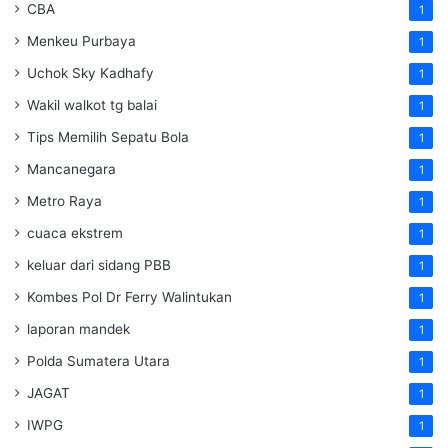
CBA
1
Menkeu Purbaya
1
Uchok Sky Kadhafy
1
Wakil walkot tg balai
1
Tips Memilih Sepatu Bola
1
Mancanegara
1
Metro Raya
1
cuaca ekstrem
1
keluar dari sidang PBB
1
Kombes Pol Dr Ferry Walintukan
1
laporan mandek
1
Polda Sumatera Utara
1
JAGAT
1
IWPG
1