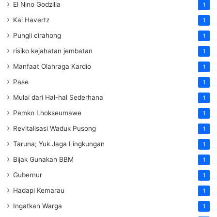
El Nino Godzilla
1
Kai Havertz
1
Pungli cirahong
1
risiko kejahatan jembatan
1
Manfaat Olahraga Kardio
1
Pase
1
Mulai dari Hal-hal Sederhana
1
Pemko Lhokseumawe
1
Revitalisasi Waduk Pusong
1
Taruna; Yuk Jaga Lingkungan
1
Bijak Gunakan BBM
1
Gubernur
1
Hadapi Kemarau
1
Ingatkan Warga
1