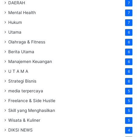
DAERAH
7
Mental Health
7
Hukum
7
Utama
6
Olahraga & Fitness
6
Berita Utama
6
Manajemen Keuangan
6
U T A M A
6
Strategi Bisnis
6
media terpercaya
5
Freelance & Side Hustle
5
Skill yang Menghasilkan
5
Wisata & Kuliner
5
DIKSI NEWS
4