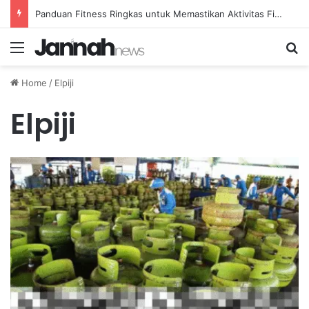
Panduan Fitness Ringkas untuk Memastikan Aktivitas Fisik Anda Tetap Konsisten
Menu
Se
Home
/
Elpiji
Elpiji