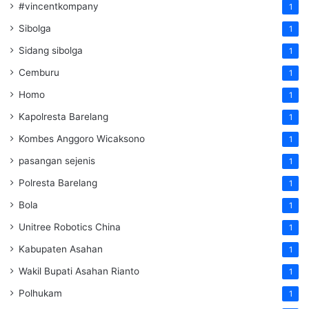
#vincentkompany
1
Sibolga
1
Sidang sibolga
1
Cemburu
1
Homo
1
Kapolresta Barelang
1
Kombes Anggoro Wicaksono
1
pasangan sejenis
1
Polresta Barelang
1
Bola
1
Unitree Robotics China
1
Kabupaten Asahan
1
Wakil Bupati Asahan Rianto
1
Polhukam
1