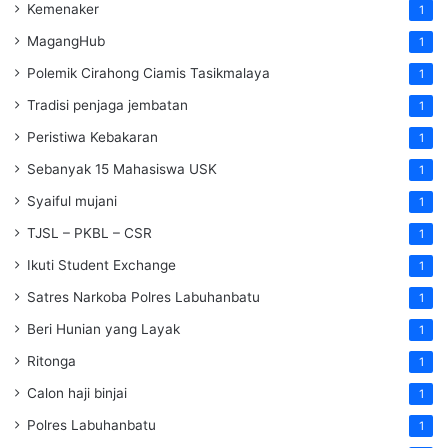
Kemenaker
1
MagangHub
1
Polemik Cirahong Ciamis Tasikmalaya
1
Tradisi penjaga jembatan
1
Peristiwa Kebakaran
1
Sebanyak 15 Mahasiswa USK
1
Syaiful mujani
1
TJSL – PKBL – CSR
1
Ikuti Student Exchange
1
Satres Narkoba Polres Labuhanbatu
1
Beri Hunian yang Layak
1
Ritonga
1
Calon haji binjai
1
Polres Labuhanbatu
1