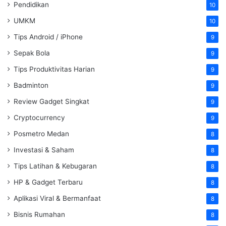
Pendidikan
10
UMKM
10
Tips Android / iPhone
9
Sepak Bola
9
Tips Produktivitas Harian
9
Badminton
9
Review Gadget Singkat
9
Cryptocurrency
9
Posmetro Medan
8
Investasi & Saham
8
Tips Latihan & Kebugaran
8
HP & Gadget Terbaru
8
Aplikasi Viral & Bermanfaat
8
Bisnis Rumahan
8