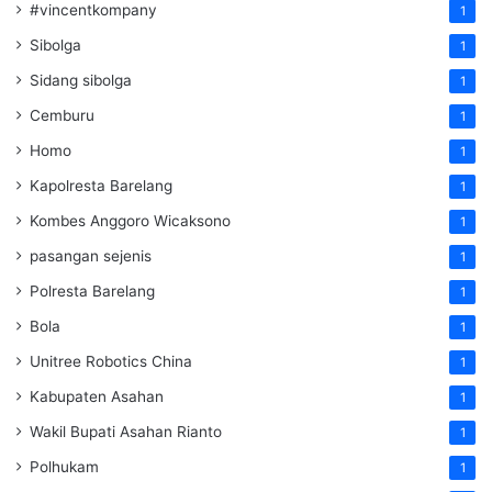
#vincentkompany
1
Sibolga
1
Sidang sibolga
1
Cemburu
1
Homo
1
Kapolresta Barelang
1
Kombes Anggoro Wicaksono
1
pasangan sejenis
1
Polresta Barelang
1
Bola
1
Unitree Robotics China
1
Kabupaten Asahan
1
Wakil Bupati Asahan Rianto
1
Polhukam
1