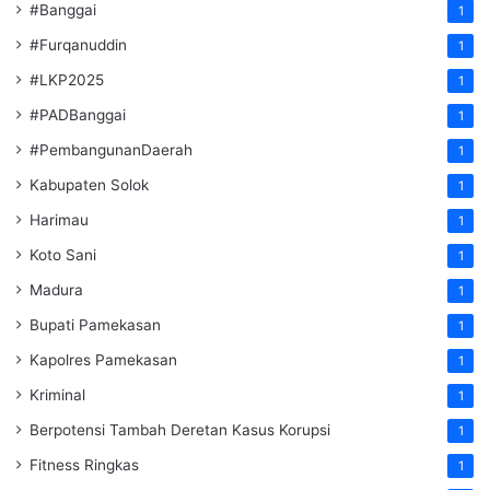
#Banggai
1
#Furqanuddin
1
#LKP2025
1
#PADBanggai
1
#PembangunanDaerah
1
Kabupaten Solok
1
Harimau
1
Koto Sani
1
Madura
1
Bupati Pamekasan
1
Kapolres Pamekasan
1
Kriminal
1
Berpotensi Tambah Deretan Kasus Korupsi
1
Fitness Ringkas
1