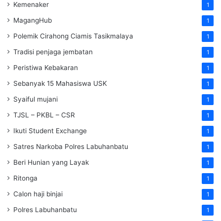
Kemenaker
1
MagangHub
1
Polemik Cirahong Ciamis Tasikmalaya
1
Tradisi penjaga jembatan
1
Peristiwa Kebakaran
1
Sebanyak 15 Mahasiswa USK
1
Syaiful mujani
1
TJSL – PKBL – CSR
1
Ikuti Student Exchange
1
Satres Narkoba Polres Labuhanbatu
1
Beri Hunian yang Layak
1
Ritonga
1
Calon haji binjai
1
Polres Labuhanbatu
1