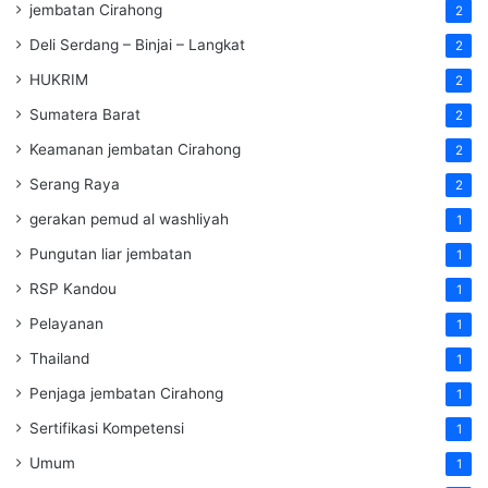
jembatan Cirahong
2
Deli Serdang – Binjai – Langkat
2
HUKRIM
2
Sumatera Barat
2
Keamanan jembatan Cirahong
2
Serang Raya
2
gerakan pemud al washliyah
1
Pungutan liar jembatan
1
RSP Kandou
1
Pelayanan
1
Thailand
1
Penjaga jembatan Cirahong
1
Sertifikasi Kompetensi
1
Umum
1