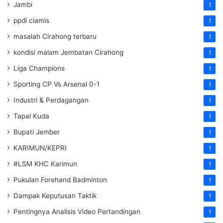
Jambi
1
ppdi ciamis
1
masalah Cirahong terbaru
1
kondisi malam Jembatan Cirahong
1
Liga Champions
1
Sporting CP Vs Arsenal 0-1
1
Industri & Perdagangan
1
Tapal Kuda
1
Bupati Jember
1
KARIMUN/KEPRI
1
#LSM KHC Karimun
1
Pukulan Forehand Badminton
1
Dampak Keputusan Taktik
1
Pentingnya Analisis Video Pertandingan
1