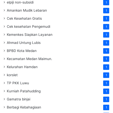
elpiji non-subsidi
1
Amankan Mudik Lebaran
1
Cek Kesehatan Gratis
1
Cek kesehatan Pengemudi
1
Kemenkes Siapkan Layanan
1
Ahmad Untung Lubis
1
BPBD Kota Medan
1
Kecamatan Medan Maimun.
1
Kelurahan Hamdan
1
korslet
1
TP PKK Luwu
1
Kurniah Patahudding
1
Gamatra binjai
1
Berbagi Kebahagiaan
1