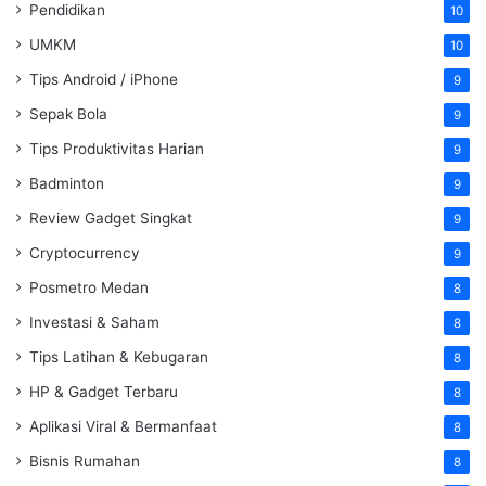
Pendidikan
10
UMKM
10
Tips Android / iPhone
9
Sepak Bola
9
Tips Produktivitas Harian
9
Badminton
9
Review Gadget Singkat
9
Cryptocurrency
9
Posmetro Medan
8
Investasi & Saham
8
Tips Latihan & Kebugaran
8
HP & Gadget Terbaru
8
Aplikasi Viral & Bermanfaat
8
Bisnis Rumahan
8