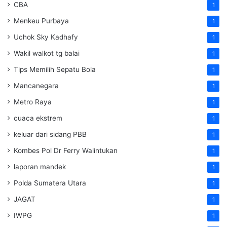
CBA
1
Menkeu Purbaya
1
Uchok Sky Kadhafy
1
Wakil walkot tg balai
1
Tips Memilih Sepatu Bola
1
Mancanegara
1
Metro Raya
1
cuaca ekstrem
1
keluar dari sidang PBB
1
Kombes Pol Dr Ferry Walintukan
1
laporan mandek
1
Polda Sumatera Utara
1
JAGAT
1
IWPG
1