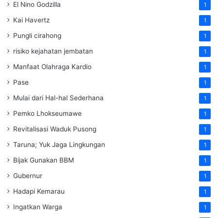
El Nino Godzilla
1
Kai Havertz
1
Pungli cirahong
1
risiko kejahatan jembatan
1
Manfaat Olahraga Kardio
1
Pase
1
Mulai dari Hal-hal Sederhana
1
Pemko Lhokseumawe
1
Revitalisasi Waduk Pusong
1
Taruna; Yuk Jaga Lingkungan
1
Bijak Gunakan BBM
1
Gubernur
1
Hadapi Kemarau
1
Ingatkan Warga
1