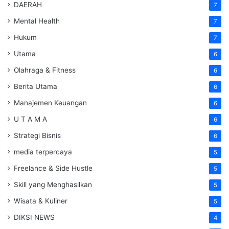
DAERAH
7
Mental Health
7
Hukum
7
Utama
6
Olahraga & Fitness
6
Berita Utama
6
Manajemen Keuangan
6
U T A M A
6
Strategi Bisnis
6
media terpercaya
5
Freelance & Side Hustle
5
Skill yang Menghasilkan
5
Wisata & Kuliner
5
DIKSI NEWS
4