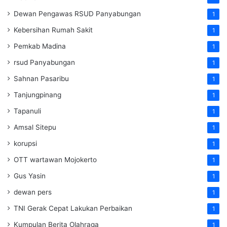
Dewan Pengawas RSUD Panyabungan
1
Kebersihan Rumah Sakit
1
Pemkab Madina
1
rsud Panyabungan
1
Sahnan Pasaribu
1
Tanjungpinang
1
Tapanuli
1
Amsal Sitepu
1
korupsi
1
OTT wartawan Mojokerto
1
Gus Yasin
1
dewan pers
1
TNI Gerak Cepat Lakukan Perbaikan
1
Kumpulan Berita Olahraga
1