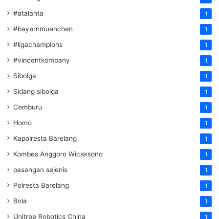
#atalanta
1
#bayernmuenchen
1
#ligachampions
1
#vincentkompany
1
Sibolga
1
Sidang sibolga
1
Cemburu
1
Homo
1
Kapolresta Barelang
1
Kombes Anggoro Wicaksono
1
pasangan sejenis
1
Polresta Barelang
1
Bola
1
Unitree Robotics China
1