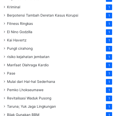
Kriminal
1
Berpotensi Tambah Deretan Kasus Korupsi
1
Fitness Ringkas
1
El Nino Godzilla
1
Kai Havertz
1
Pungli cirahong
1
risiko kejahatan jembatan
1
Manfaat Olahraga Kardio
1
Pase
1
Mulai dari Hal-hal Sederhana
1
Pemko Lhokseumawe
1
Revitalisasi Waduk Pusong
1
Taruna; Yuk Jaga Lingkungan
1
Bijak Gunakan BBM
1