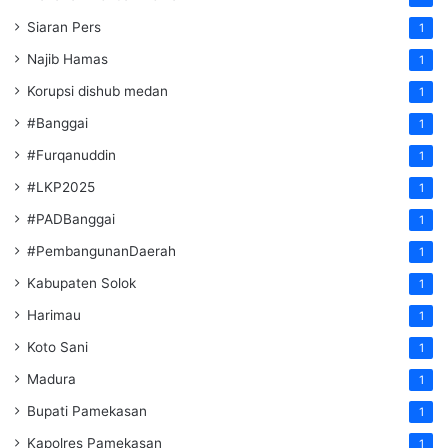
Siaran Pers
1
Najib Hamas
1
Korupsi dishub medan
1
#Banggai
1
#Furqanuddin
1
#LKP2025
1
#PADBanggai
1
#PembangunanDaerah
1
Kabupaten Solok
1
Harimau
1
Koto Sani
1
Madura
1
Bupati Pamekasan
1
Kapolres Pamekasan
1