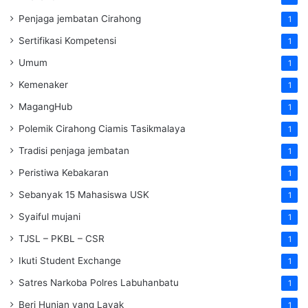
Penjaga jembatan Cirahong
1
Sertifikasi Kompetensi
1
Umum
1
Kemenaker
1
MagangHub
1
Polemik Cirahong Ciamis Tasikmalaya
1
Tradisi penjaga jembatan
1
Peristiwa Kebakaran
1
Sebanyak 15 Mahasiswa USK
1
Syaiful mujani
1
TJSL – PKBL – CSR
1
Ikuti Student Exchange
1
Satres Narkoba Polres Labuhanbatu
1
Beri Hunian yang Layak
1