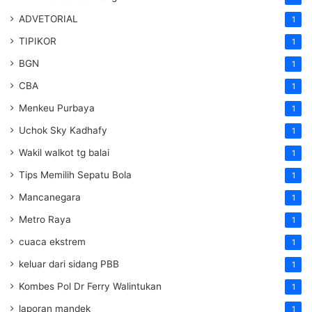
ADVETORIAL
1
TIPIKOR
1
BGN
1
CBA
1
Menkeu Purbaya
1
Uchok Sky Kadhafy
1
Wakil walkot tg balai
1
Tips Memilih Sepatu Bola
1
Mancanegara
1
Metro Raya
1
cuaca ekstrem
1
keluar dari sidang PBB
1
Kombes Pol Dr Ferry Walintukan
1
laporan mandek
1