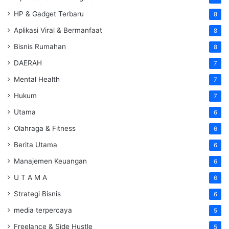
HP & Gadget Terbaru
8
Aplikasi Viral & Bermanfaat
8
Bisnis Rumahan
8
DAERAH
7
Mental Health
7
Hukum
7
Utama
6
Olahraga & Fitness
6
Berita Utama
6
Manajemen Keuangan
6
U T A M A
6
Strategi Bisnis
6
media terpercaya
5
Freelance & Side Hustle
5