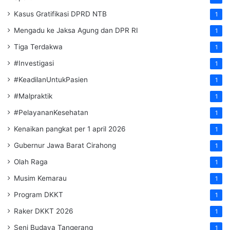
Kasus Gratifikasi DPRD NTB
1
Mengadu ke Jaksa Agung dan DPR RI
1
Tiga Terdakwa
1
#Investigasi
1
#KeadilanUntukPasien
1
#Malpraktik
1
#PelayananKesehatan
1
Kenaikan pangkat per 1 april 2026
1
Gubernur Jawa Barat Cirahong
1
Olah Raga
1
Musim Kemarau
1
Program DKKT
1
Raker DKKT 2026
1
Seni Budaya Tangerang
1