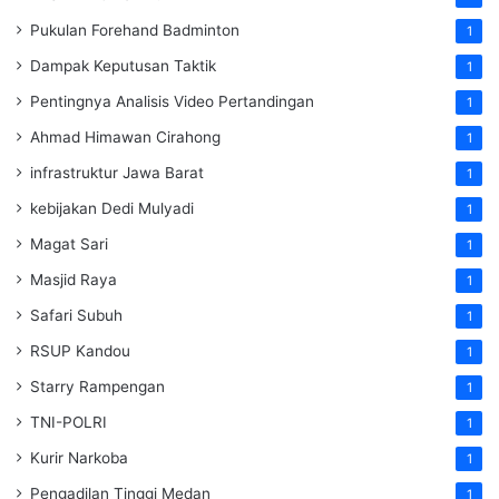
Pukulan Forehand Badminton
1
Dampak Keputusan Taktik
1
Pentingnya Analisis Video Pertandingan
1
Ahmad Himawan Cirahong
1
infrastruktur Jawa Barat
1
kebijakan Dedi Mulyadi
1
Magat Sari
1
Masjid Raya
1
Safari Subuh
1
RSUP Kandou
1
Starry Rampengan
1
TNI-POLRI
1
Kurir Narkoba
1
Pengadilan Tinggi Medan
1