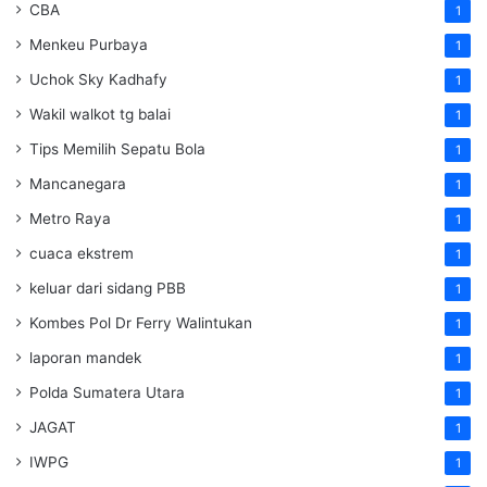
CBA
1
Menkeu Purbaya
1
Uchok Sky Kadhafy
1
Wakil walkot tg balai
1
Tips Memilih Sepatu Bola
1
Mancanegara
1
Metro Raya
1
cuaca ekstrem
1
keluar dari sidang PBB
1
Kombes Pol Dr Ferry Walintukan
1
laporan mandek
1
Polda Sumatera Utara
1
JAGAT
1
IWPG
1