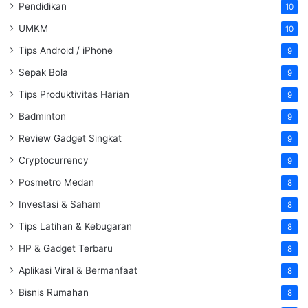
Pendidikan
10
UMKM
10
Tips Android / iPhone
9
Sepak Bola
9
Tips Produktivitas Harian
9
Badminton
9
Review Gadget Singkat
9
Cryptocurrency
9
Posmetro Medan
8
Investasi & Saham
8
Tips Latihan & Kebugaran
8
HP & Gadget Terbaru
8
Aplikasi Viral & Bermanfaat
8
Bisnis Rumahan
8