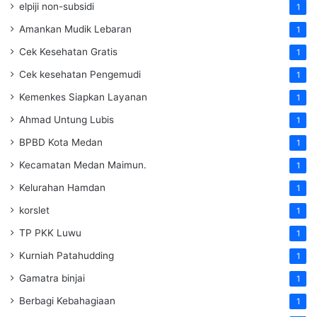
elpiji non-subsidi
1
Amankan Mudik Lebaran
1
Cek Kesehatan Gratis
1
Cek kesehatan Pengemudi
1
Kemenkes Siapkan Layanan
1
Ahmad Untung Lubis
1
BPBD Kota Medan
1
Kecamatan Medan Maimun.
1
Kelurahan Hamdan
1
korslet
1
TP PKK Luwu
1
Kurniah Patahudding
1
Gamatra binjai
1
Berbagi Kebahagiaan
1