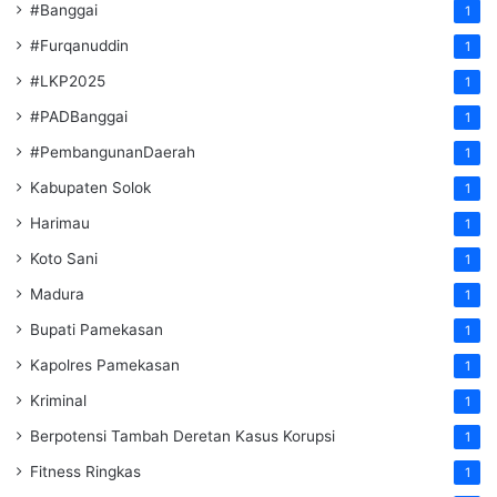
#Banggai
1
#Furqanuddin
1
#LKP2025
1
#PADBanggai
1
#PembangunanDaerah
1
Kabupaten Solok
1
Harimau
1
Koto Sani
1
Madura
1
Bupati Pamekasan
1
Kapolres Pamekasan
1
Kriminal
1
Berpotensi Tambah Deretan Kasus Korupsi
1
Fitness Ringkas
1