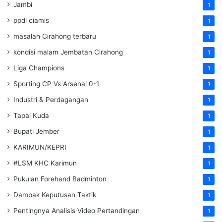
Jambi
1
ppdi ciamis
1
masalah Cirahong terbaru
1
kondisi malam Jembatan Cirahong
1
Liga Champions
1
Sporting CP Vs Arsenal 0-1
1
Industri & Perdagangan
1
Tapal Kuda
1
Bupati Jember
1
KARIMUN/KEPRI
1
#LSM KHC Karimun
1
Pukulan Forehand Badminton
1
Dampak Keputusan Taktik
1
Pentingnya Analisis Video Pertandingan
1