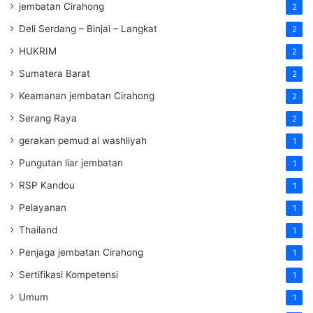
jembatan Cirahong
2
Deli Serdang – Binjai – Langkat
2
HUKRIM
2
Sumatera Barat
2
Keamanan jembatan Cirahong
2
Serang Raya
2
gerakan pemud al washliyah
1
Pungutan liar jembatan
1
RSP Kandou
1
Pelayanan
1
Thailand
1
Penjaga jembatan Cirahong
1
Sertifikasi Kompetensi
1
Umum
1