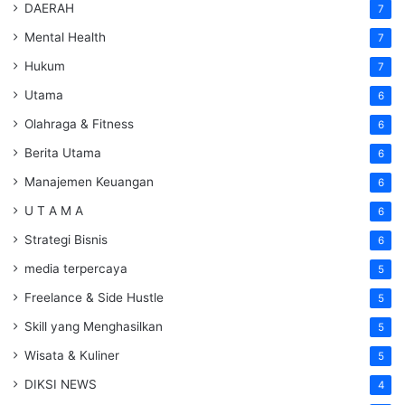
DAERAH
7
Mental Health
7
Hukum
7
Utama
6
Olahraga & Fitness
6
Berita Utama
6
Manajemen Keuangan
6
U T A M A
6
Strategi Bisnis
6
media terpercaya
5
Freelance & Side Hustle
5
Skill yang Menghasilkan
5
Wisata & Kuliner
5
DIKSI NEWS
4