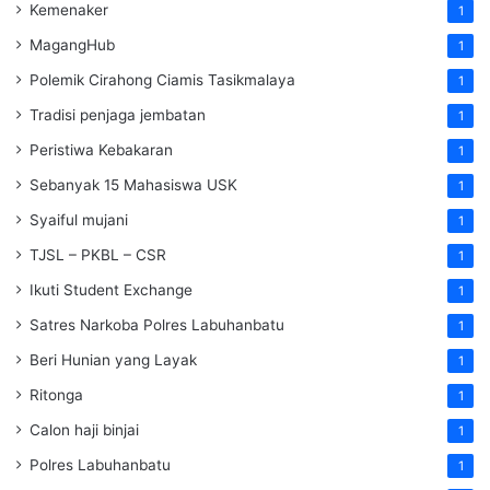
Kemenaker
1
MagangHub
1
Polemik Cirahong Ciamis Tasikmalaya
1
Tradisi penjaga jembatan
1
Peristiwa Kebakaran
1
Sebanyak 15 Mahasiswa USK
1
Syaiful mujani
1
TJSL – PKBL – CSR
1
Ikuti Student Exchange
1
Satres Narkoba Polres Labuhanbatu
1
Beri Hunian yang Layak
1
Ritonga
1
Calon haji binjai
1
Polres Labuhanbatu
1