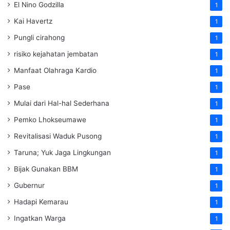
El Nino Godzilla
1
Kai Havertz
1
Pungli cirahong
1
risiko kejahatan jembatan
1
Manfaat Olahraga Kardio
1
Pase
1
Mulai dari Hal-hal Sederhana
1
Pemko Lhokseumawe
1
Revitalisasi Waduk Pusong
1
Taruna; Yuk Jaga Lingkungan
1
Bijak Gunakan BBM
1
Gubernur
1
Hadapi Kemarau
1
Ingatkan Warga
1