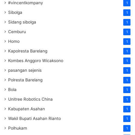
#vincentkompany
1
Sibolga
1
Sidang sibolga
1
Cemburu
1
Homo
1
Kapolresta Barelang
1
Kombes Anggoro Wicaksono
1
pasangan sejenis
1
Polresta Barelang
1
Bola
1
Unitree Robotics China
1
Kabupaten Asahan
1
Wakil Bupati Asahan Rianto
1
Polhukam
1