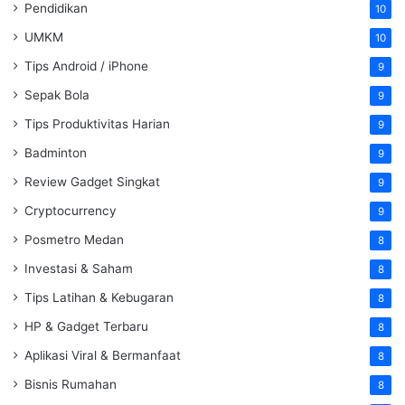
Pendidikan
10
UMKM
10
Tips Android / iPhone
9
Sepak Bola
9
Tips Produktivitas Harian
9
Badminton
9
Review Gadget Singkat
9
Cryptocurrency
9
Posmetro Medan
8
Investasi & Saham
8
Tips Latihan & Kebugaran
8
HP & Gadget Terbaru
8
Aplikasi Viral & Bermanfaat
8
Bisnis Rumahan
8