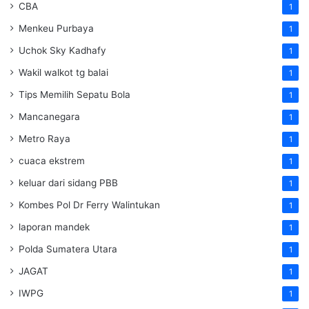
CBA
1
Menkeu Purbaya
1
Uchok Sky Kadhafy
1
Wakil walkot tg balai
1
Tips Memilih Sepatu Bola
1
Mancanegara
1
Metro Raya
1
cuaca ekstrem
1
keluar dari sidang PBB
1
Kombes Pol Dr Ferry Walintukan
1
laporan mandek
1
Polda Sumatera Utara
1
JAGAT
1
IWPG
1