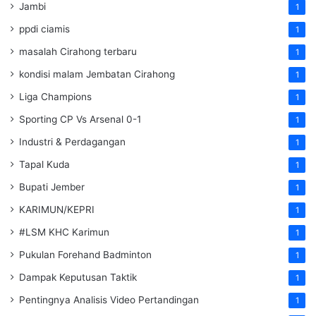
Jambi
1
ppdi ciamis
1
masalah Cirahong terbaru
1
kondisi malam Jembatan Cirahong
1
Liga Champions
1
Sporting CP Vs Arsenal 0-1
1
Industri & Perdagangan
1
Tapal Kuda
1
Bupati Jember
1
KARIMUN/KEPRI
1
#LSM KHC Karimun
1
Pukulan Forehand Badminton
1
Dampak Keputusan Taktik
1
Pentingnya Analisis Video Pertandingan
1