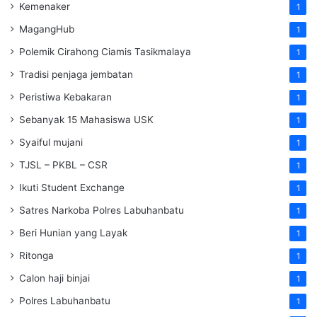
Kemenaker
1
MagangHub
1
Polemik Cirahong Ciamis Tasikmalaya
1
Tradisi penjaga jembatan
1
Peristiwa Kebakaran
1
Sebanyak 15 Mahasiswa USK
1
Syaiful mujani
1
TJSL – PKBL – CSR
1
Ikuti Student Exchange
1
Satres Narkoba Polres Labuhanbatu
1
Beri Hunian yang Layak
1
Ritonga
1
Calon haji binjai
1
Polres Labuhanbatu
1