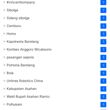
#vincentkompany
1
Sibolga
1
Sidang sibolga
1
Cemburu
1
Homo
1
Kapolresta Barelang
1
Kombes Anggoro Wicaksono
1
pasangan sejenis
1
Polresta Barelang
1
Bola
1
Unitree Robotics China
1
Kabupaten Asahan
1
Wakil Bupati Asahan Rianto
1
Polhukam
1