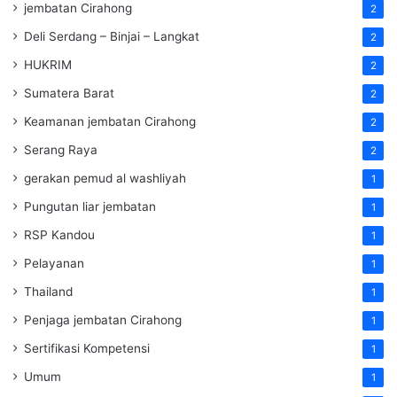
jembatan Cirahong
2
Deli Serdang – Binjai – Langkat
2
HUKRIM
2
Sumatera Barat
2
Keamanan jembatan Cirahong
2
Serang Raya
2
gerakan pemud al washliyah
1
Pungutan liar jembatan
1
RSP Kandou
1
Pelayanan
1
Thailand
1
Penjaga jembatan Cirahong
1
Sertifikasi Kompetensi
1
Umum
1