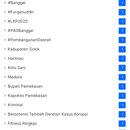
#Banggai
1
#Furqanuddin
1
#LKP2025
1
#PADBanggai
1
#PembangunanDaerah
1
Kabupaten Solok
1
Harimau
1
Koto Sani
1
Madura
1
Bupati Pamekasan
1
Kapolres Pamekasan
1
Kriminal
1
Berpotensi Tambah Deretan Kasus Korupsi
1
Fitness Ringkas
1