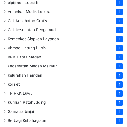
elpiji non-subsidi
1
Amankan Mudik Lebaran
1
Cek Kesehatan Gratis
1
Cek kesehatan Pengemudi
1
Kemenkes Siapkan Layanan
1
Ahmad Untung Lubis
1
BPBD Kota Medan
1
Kecamatan Medan Maimun.
1
Kelurahan Hamdan
1
korslet
1
TP PKK Luwu
1
Kurniah Patahudding
1
Gamatra binjai
1
Berbagi Kebahagiaan
1