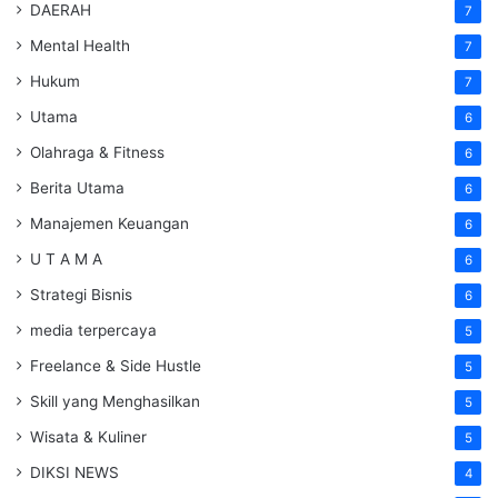
DAERAH
7
Mental Health
7
Hukum
7
Utama
6
Olahraga & Fitness
6
Berita Utama
6
Manajemen Keuangan
6
U T A M A
6
Strategi Bisnis
6
media terpercaya
5
Freelance & Side Hustle
5
Skill yang Menghasilkan
5
Wisata & Kuliner
5
DIKSI NEWS
4