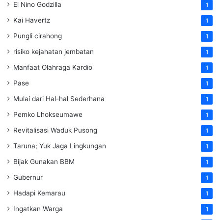
El Nino Godzilla
1
Kai Havertz
1
Pungli cirahong
1
risiko kejahatan jembatan
1
Manfaat Olahraga Kardio
1
Pase
1
Mulai dari Hal-hal Sederhana
1
Pemko Lhokseumawe
1
Revitalisasi Waduk Pusong
1
Taruna; Yuk Jaga Lingkungan
1
Bijak Gunakan BBM
1
Gubernur
1
Hadapi Kemarau
1
Ingatkan Warga
1