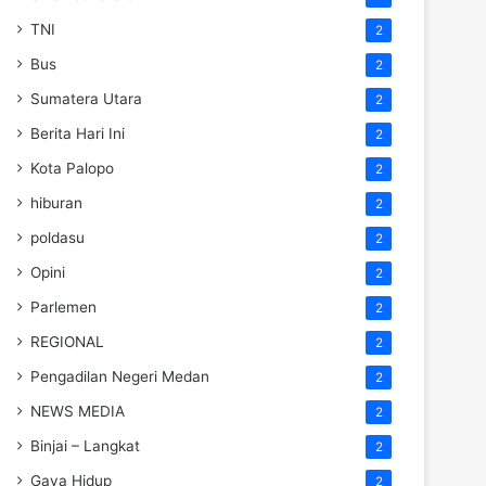
TNI
2
Bus
2
Sumatera Utara
2
Berita Hari Ini
2
Kota Palopo
2
hiburan
2
poldasu
2
Opini
2
Parlemen
2
REGIONAL
2
Pengadilan Negeri Medan
2
NEWS MEDIA
2
Binjai – Langkat
2
Gaya Hidup
2