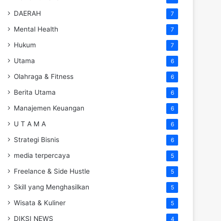
DAERAH
7
Mental Health
7
Hukum
7
Utama
6
Olahraga & Fitness
6
Berita Utama
6
Manajemen Keuangan
6
U T A M A
6
Strategi Bisnis
6
media terpercaya
5
Freelance & Side Hustle
5
Skill yang Menghasilkan
5
Wisata & Kuliner
5
DIKSI NEWS
4