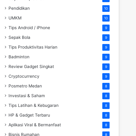
Pendidikan
10
UMKM
10
Tips Android / iPhone
9
Sepak Bola
9
Tips Produktivitas Harian
9
Badminton
9
Review Gadget Singkat
9
Cryptocurrency
9
Posmetro Medan
8
Investasi & Saham
8
Tips Latihan & Kebugaran
8
HP & Gadget Terbaru
8
Aplikasi Viral & Bermanfaat
8
Bisnis Rumahan
8