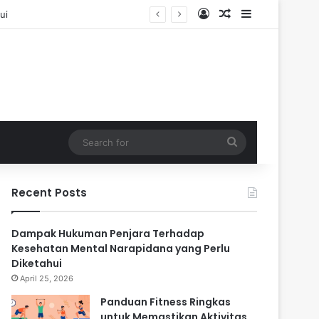
Log In
Random Article
Sidebar
Search
for
Recent Posts
Dampak Hukuman Penjara Terhadap
Kesehatan Mental Narapidana yang Perlu
Diketahui
April 25, 2026
Panduan Fitness Ringkas
untuk Memastikan Aktivitas