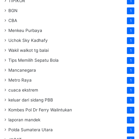
TIPIKOR
1
BGN
1
CBA
1
Menkeu Purbaya
1
Uchok Sky Kadhafy
1
Wakil walkot tg balai
1
Tips Memilih Sepatu Bola
1
Mancanegara
1
Metro Raya
1
cuaca ekstrem
1
keluar dari sidang PBB
1
Kombes Pol Dr Ferry Walintukan
1
laporan mandek
1
Polda Sumatera Utara
1