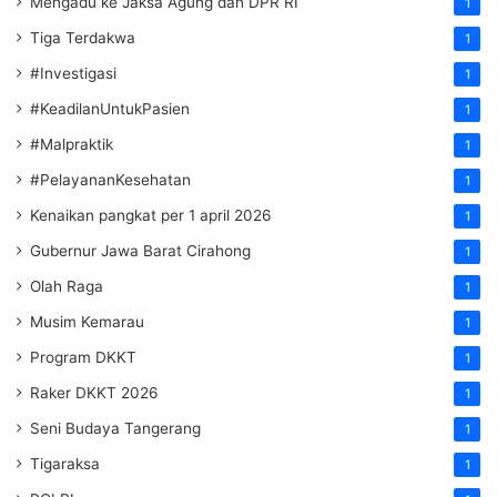
Mengadu ke Jaksa Agung dan DPR RI
1
Tiga Terdakwa
1
#Investigasi
1
#KeadilanUntukPasien
1
#Malpraktik
1
#PelayananKesehatan
1
Kenaikan pangkat per 1 april 2026
1
Gubernur Jawa Barat Cirahong
1
Olah Raga
1
Musim Kemarau
1
Program DKKT
1
Raker DKKT 2026
1
Seni Budaya Tangerang
1
Tigaraksa
1