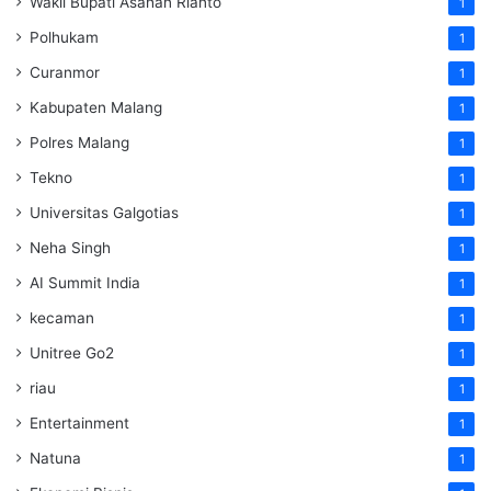
Wakil Bupati Asahan Rianto
1
Polhukam
1
Curanmor
1
Kabupaten Malang
1
Polres Malang
1
Tekno
1
Universitas Galgotias
1
Neha Singh
1
AI Summit India
1
kecaman
1
Unitree Go2
1
riau
1
Entertainment
1
Natuna
1