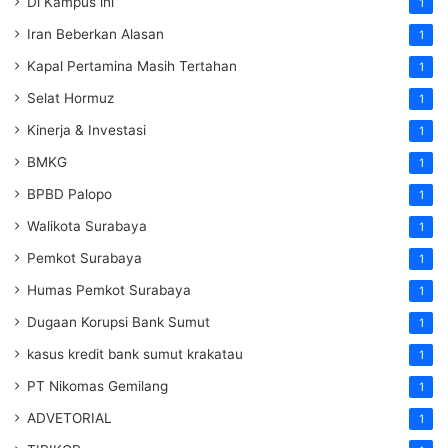
Di Kampus ini
1
Iran Beberkan Alasan
1
Kapal Pertamina Masih Tertahan
1
Selat Hormuz
1
Kinerja & Investasi
1
BMKG
1
BPBD Palopo
1
Walikota Surabaya
1
Pemkot Surabaya
1
Humas Pemkot Surabaya
1
Dugaan Korupsi Bank Sumut
1
kasus kredit bank sumut krakatau
1
PT Nikomas Gemilang
1
ADVETORIAL
1