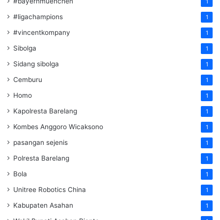
#bayernmuenchen
1
#ligachampions
1
#vincentkompany
1
Sibolga
1
Sidang sibolga
1
Cemburu
1
Homo
1
Kapolresta Barelang
1
Kombes Anggoro Wicaksono
1
pasangan sejenis
1
Polresta Barelang
1
Bola
1
Unitree Robotics China
1
Kabupaten Asahan
1