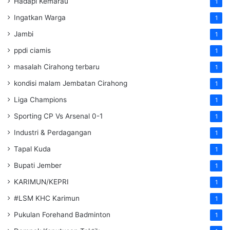
Hadapi Kemarau
1
Ingatkan Warga
1
Jambi
1
ppdi ciamis
1
masalah Cirahong terbaru
1
kondisi malam Jembatan Cirahong
1
Liga Champions
1
Sporting CP Vs Arsenal 0-1
1
Industri & Perdagangan
1
Tapal Kuda
1
Bupati Jember
1
KARIMUN/KEPRI
1
#LSM KHC Karimun
1
Pukulan Forehand Badminton
1