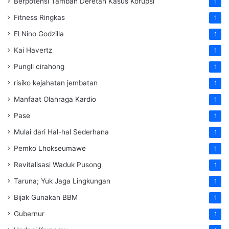
Berpotensi Tambah Deretan Kasus Korupsi
1
Fitness Ringkas
1
El Nino Godzilla
1
Kai Havertz
1
Pungli cirahong
1
risiko kejahatan jembatan
1
Manfaat Olahraga Kardio
1
Pase
1
Mulai dari Hal-hal Sederhana
1
Pemko Lhokseumawe
1
Revitalisasi Waduk Pusong
1
Taruna; Yuk Jaga Lingkungan
1
Bijak Gunakan BBM
1
Gubernur
1