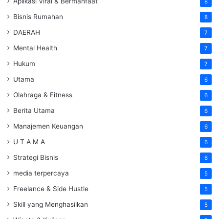
Aplikasi Viral & Bermanfaat
8
Bisnis Rumahan
8
DAERAH
7
Mental Health
7
Hukum
7
Utama
6
Olahraga & Fitness
6
Berita Utama
6
Manajemen Keuangan
6
U T A M A
6
Strategi Bisnis
6
media terpercaya
5
Freelance & Side Hustle
5
Skill yang Menghasilkan
5