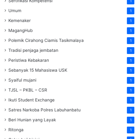
Sertifikasi Kompetensi
1
Umum
1
Kemenaker
1
MagangHub
1
Polemik Cirahong Ciamis Tasikmalaya
1
Tradisi penjaga jembatan
1
Peristiwa Kebakaran
1
Sebanyak 15 Mahasiswa USK
1
Syaiful mujani
1
TJSL – PKBL – CSR
1
Ikuti Student Exchange
1
Satres Narkoba Polres Labuhanbatu
1
Beri Hunian yang Layak
1
Ritonga
1