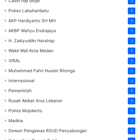
Calon haji binjai
1
Polres Labuhanbatu
1
AKP Hardiyanto SH MH
1
AKBP Wahyu Endrajaya
1
H. Zakiyuddin Harahap
1
Wakil Wali Kota Medan
1
VIRAL
1
Muhammad Fahri Husein Ritonga
1
Internasional
1
Pemerintah
1
Rusak Akibat Arus Lebaran
1
Polres Mojokerto
1
Madina
1
Dewan Pengawas RSUD Panyabungan
1