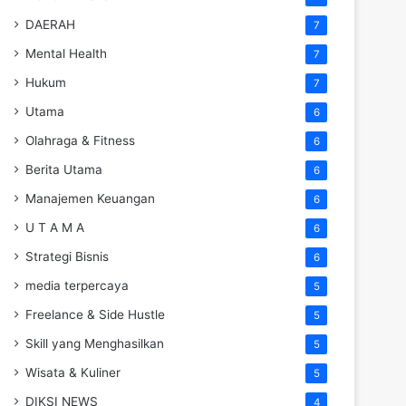
DAERAH
7
Mental Health
7
Hukum
7
Utama
6
Olahraga & Fitness
6
Berita Utama
6
Manajemen Keuangan
6
U T A M A
6
Strategi Bisnis
6
media terpercaya
5
Freelance & Side Hustle
5
Skill yang Menghasilkan
5
Wisata & Kuliner
5
DIKSI NEWS
4