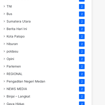
TNI
2
Bus
2
Sumatera Utara
2
Berita Hari Ini
2
Kota Palopo
2
hiburan
2
poldasu
2
Opini
2
Parlemen
2
REGIONAL
2
Pengadilan Negeri Medan
2
NEWS MEDIA
2
Binjai – Langkat
2
Gaya Hidup
2