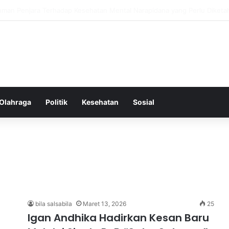
ess Ringkas untuk Memastikan Aktivitas Fisik Anda Tetap Konsisten
Olahraga
Politik
Kesehatan
Sosial
bila salsabila
Maret 13, 2026
25
Igan Andhika Hadirkan Kesan Baru