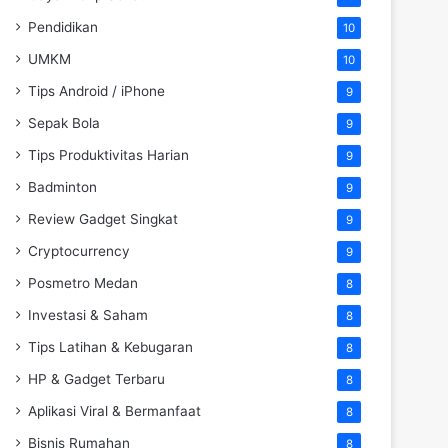
Pendidikan
10
UMKM
10
Tips Android / iPhone
9
Sepak Bola
9
Tips Produktivitas Harian
9
Badminton
9
Review Gadget Singkat
9
Cryptocurrency
9
Posmetro Medan
8
Investasi & Saham
8
Tips Latihan & Kebugaran
8
HP & Gadget Terbaru
8
Aplikasi Viral & Bermanfaat
8
Bisnis Rumahan
8