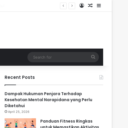
Log In
Random Article
Sidebar
Search
for
Recent Posts
Dampak Hukuman Penjara Terhadap
Kesehatan Mental Narapidana yang Perlu
Diketahui
April 25, 2026
Panduan Fitness Ringkas
untuk Memastikan Aktivitas