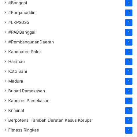
#Banggai
1
#Furqanuddin
1
#LKP2025
1
#PADBanggai
1
#PembangunanDaerah
1
Kabupaten Solok
1
Harimau
1
Koto Sani
1
Madura
1
Bupati Pamekasan
1
Kapolres Pamekasan
1
Kriminal
1
Berpotensi Tambah Deretan Kasus Korupsi
1
Fitness Ringkas
1