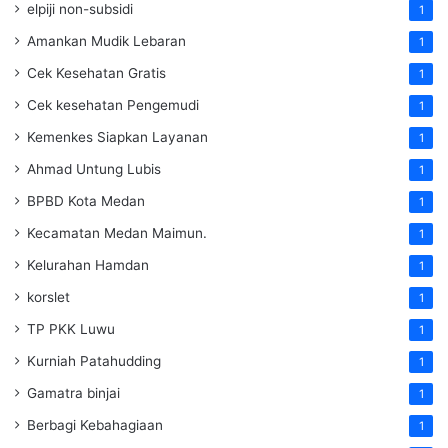
elpiji non-subsidi
1
Amankan Mudik Lebaran
1
Cek Kesehatan Gratis
1
Cek kesehatan Pengemudi
1
Kemenkes Siapkan Layanan
1
Ahmad Untung Lubis
1
BPBD Kota Medan
1
Kecamatan Medan Maimun.
1
Kelurahan Hamdan
1
korslet
1
TP PKK Luwu
1
Kurniah Patahudding
1
Gamatra binjai
1
Berbagi Kebahagiaan
1