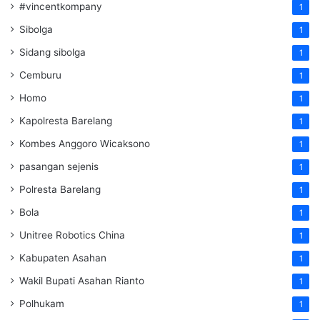
#vincentkompany
1
Sibolga
1
Sidang sibolga
1
Cemburu
1
Homo
1
Kapolresta Barelang
1
Kombes Anggoro Wicaksono
1
pasangan sejenis
1
Polresta Barelang
1
Bola
1
Unitree Robotics China
1
Kabupaten Asahan
1
Wakil Bupati Asahan Rianto
1
Polhukam
1