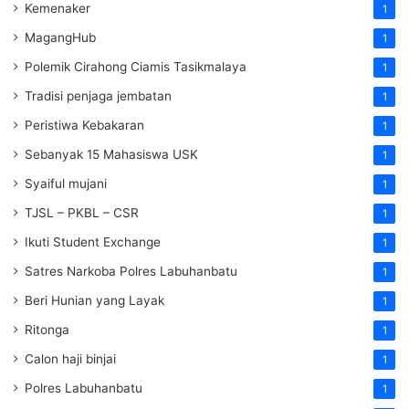
Kemenaker
1
MagangHub
1
Polemik Cirahong Ciamis Tasikmalaya
1
Tradisi penjaga jembatan
1
Peristiwa Kebakaran
1
Sebanyak 15 Mahasiswa USK
1
Syaiful mujani
1
TJSL – PKBL – CSR
1
Ikuti Student Exchange
1
Satres Narkoba Polres Labuhanbatu
1
Beri Hunian yang Layak
1
Ritonga
1
Calon haji binjai
1
Polres Labuhanbatu
1