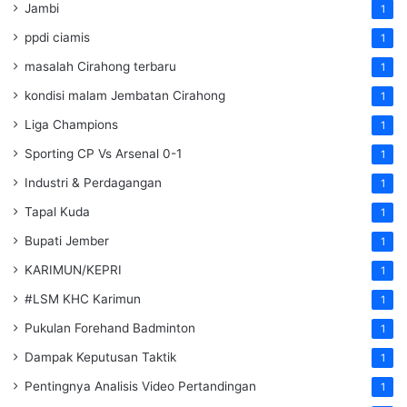
Jambi
1
ppdi ciamis
1
masalah Cirahong terbaru
1
kondisi malam Jembatan Cirahong
1
Liga Champions
1
Sporting CP Vs Arsenal 0-1
1
Industri & Perdagangan
1
Tapal Kuda
1
Bupati Jember
1
KARIMUN/KEPRI
1
#LSM KHC Karimun
1
Pukulan Forehand Badminton
1
Dampak Keputusan Taktik
1
Pentingnya Analisis Video Pertandingan
1