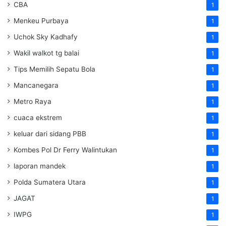
CBA
1
Menkeu Purbaya
1
Uchok Sky Kadhafy
1
Wakil walkot tg balai
1
Tips Memilih Sepatu Bola
1
Mancanegara
1
Metro Raya
1
cuaca ekstrem
1
keluar dari sidang PBB
1
Kombes Pol Dr Ferry Walintukan
1
laporan mandek
1
Polda Sumatera Utara
1
JAGAT
1
IWPG
1