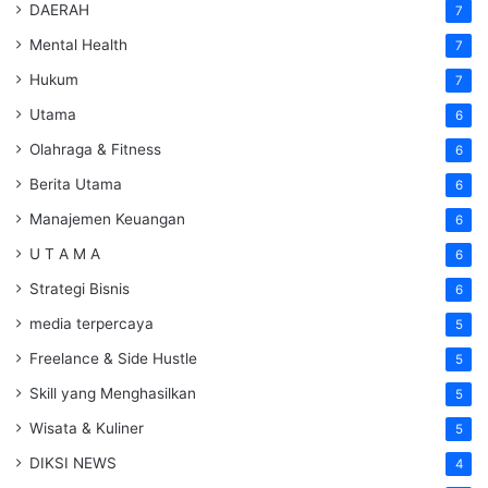
DAERAH
7
Mental Health
7
Hukum
7
Utama
6
Olahraga & Fitness
6
Berita Utama
6
Manajemen Keuangan
6
U T A M A
6
Strategi Bisnis
6
media terpercaya
5
Freelance & Side Hustle
5
Skill yang Menghasilkan
5
Wisata & Kuliner
5
DIKSI NEWS
4