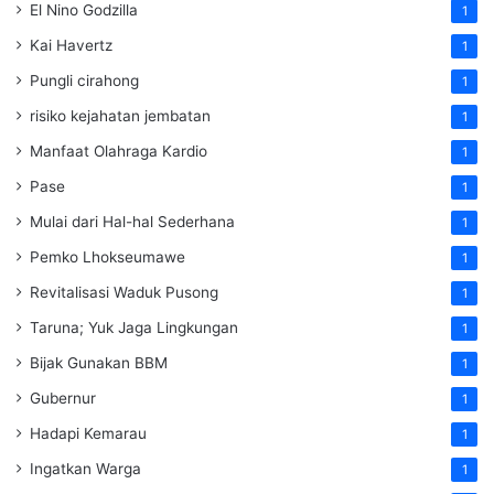
El Nino Godzilla
1
Kai Havertz
1
Pungli cirahong
1
risiko kejahatan jembatan
1
Manfaat Olahraga Kardio
1
Pase
1
Mulai dari Hal-hal Sederhana
1
Pemko Lhokseumawe
1
Revitalisasi Waduk Pusong
1
Taruna; Yuk Jaga Lingkungan
1
Bijak Gunakan BBM
1
Gubernur
1
Hadapi Kemarau
1
Ingatkan Warga
1