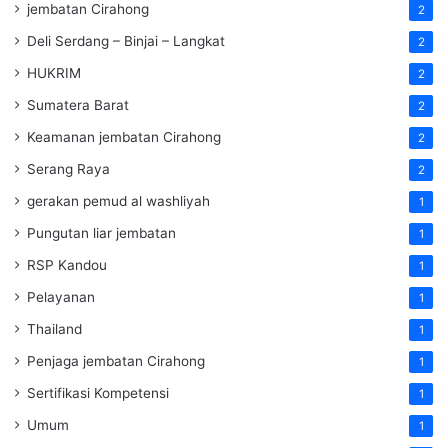
jembatan Cirahong
2
Deli Serdang – Binjai – Langkat
2
HUKRIM
2
Sumatera Barat
2
Keamanan jembatan Cirahong
2
Serang Raya
2
gerakan pemud al washliyah
1
Pungutan liar jembatan
1
RSP Kandou
1
Pelayanan
1
Thailand
1
Penjaga jembatan Cirahong
1
Sertifikasi Kompetensi
1
Umum
1