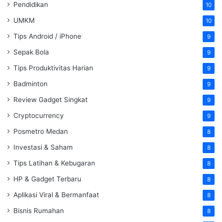
Pendidikan
10
UMKM
10
Tips Android / iPhone
9
Sepak Bola
9
Tips Produktivitas Harian
9
Badminton
9
Review Gadget Singkat
9
Cryptocurrency
9
Posmetro Medan
8
Investasi & Saham
8
Tips Latihan & Kebugaran
8
HP & Gadget Terbaru
8
Aplikasi Viral & Bermanfaat
8
Bisnis Rumahan
8