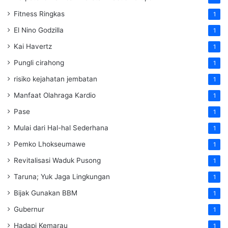
Fitness Ringkas
1
El Nino Godzilla
1
Kai Havertz
1
Pungli cirahong
1
risiko kejahatan jembatan
1
Manfaat Olahraga Kardio
1
Pase
1
Mulai dari Hal-hal Sederhana
1
Pemko Lhokseumawe
1
Revitalisasi Waduk Pusong
1
Taruna; Yuk Jaga Lingkungan
1
Bijak Gunakan BBM
1
Gubernur
1
Hadapi Kemarau
1