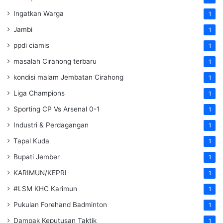
Ingatkan Warga
1
Jambi
1
ppdi ciamis
1
masalah Cirahong terbaru
1
kondisi malam Jembatan Cirahong
1
Liga Champions
1
Sporting CP Vs Arsenal 0-1
1
Industri & Perdagangan
1
Tapal Kuda
1
Bupati Jember
1
KARIMUN/KEPRI
1
#LSM KHC Karimun
1
Pukulan Forehand Badminton
1
Dampak Keputusan Taktik
1