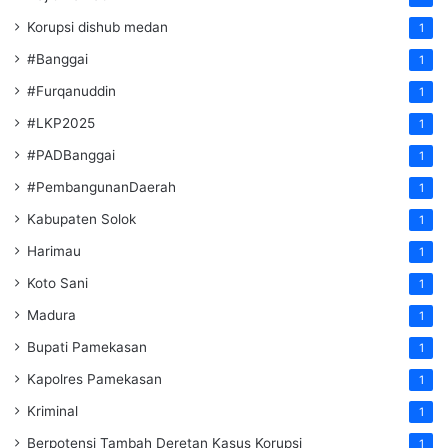
Korupsi dishub medan
1
#Banggai
1
#Furqanuddin
1
#LKP2025
1
#PADBanggai
1
#PembangunanDaerah
1
Kabupaten Solok
1
Harimau
1
Koto Sani
1
Madura
1
Bupati Pamekasan
1
Kapolres Pamekasan
1
Kriminal
1
Berpotensi Tambah Deretan Kasus Korupsi
1