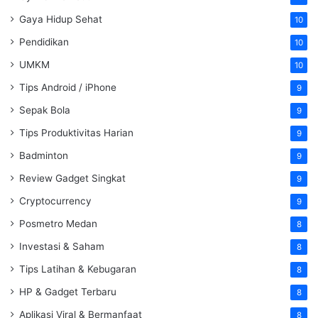
Gaya Hidup Sehat
10
Pendidikan
10
UMKM
10
Tips Android / iPhone
9
Sepak Bola
9
Tips Produktivitas Harian
9
Badminton
9
Review Gadget Singkat
9
Cryptocurrency
9
Posmetro Medan
8
Investasi & Saham
8
Tips Latihan & Kebugaran
8
HP & Gadget Terbaru
8
Aplikasi Viral & Bermanfaat
8