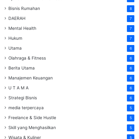
Bisnis Rumahan
8
DAERAH
7
Mental Health
7
Hukum
7
Utama
6
Olahraga & Fitness
6
Berita Utama
6
Manajemen Keuangan
6
U T A M A
6
Strategi Bisnis
6
media terpercaya
5
Freelance & Side Hustle
5
Skill yang Menghasilkan
5
Wisata & Kuliner
5