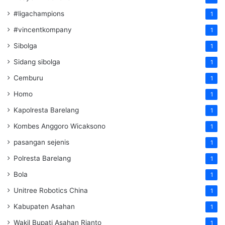
#ligachampions
1
#vincentkompany
1
Sibolga
1
Sidang sibolga
1
Cemburu
1
Homo
1
Kapolresta Barelang
1
Kombes Anggoro Wicaksono
1
pasangan sejenis
1
Polresta Barelang
1
Bola
1
Unitree Robotics China
1
Kabupaten Asahan
1
Wakil Bupati Asahan Rianto
1