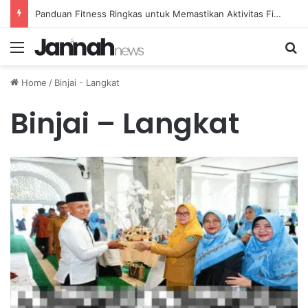
Panduan Fitness Ringkas untuk Memastikan Aktivitas Fisik Anda Tetap Konsisten
Menu
Se
Home
/
Binjai - Langkat
Binjai – Langkat