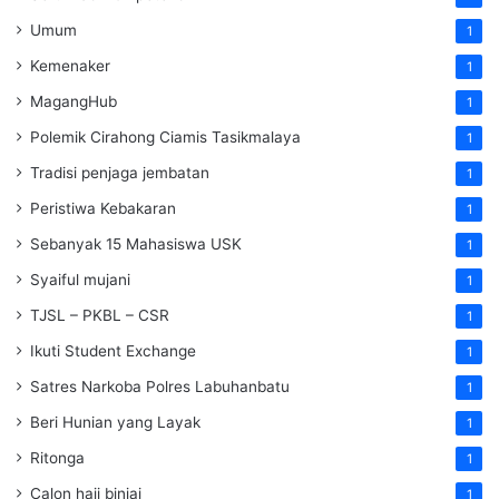
Umum
1
Kemenaker
1
MagangHub
1
Polemik Cirahong Ciamis Tasikmalaya
1
Tradisi penjaga jembatan
1
Peristiwa Kebakaran
1
Sebanyak 15 Mahasiswa USK
1
Syaiful mujani
1
TJSL – PKBL – CSR
1
Ikuti Student Exchange
1
Satres Narkoba Polres Labuhanbatu
1
Beri Hunian yang Layak
1
Ritonga
1
Calon haji binjai
1