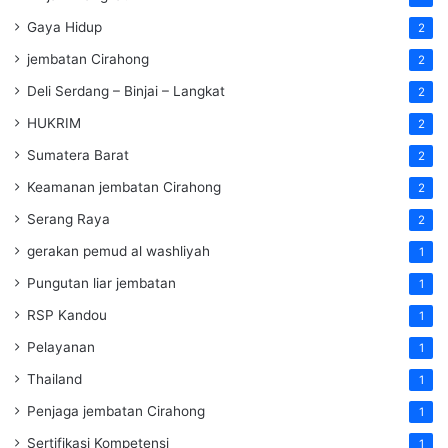
Gaya Hidup
2
jembatan Cirahong
2
Deli Serdang – Binjai – Langkat
2
HUKRIM
2
Sumatera Barat
2
Keamanan jembatan Cirahong
2
Serang Raya
2
gerakan pemud al washliyah
1
Pungutan liar jembatan
1
RSP Kandou
1
Pelayanan
1
Thailand
1
Penjaga jembatan Cirahong
1
Sertifikasi Kompetensi
1