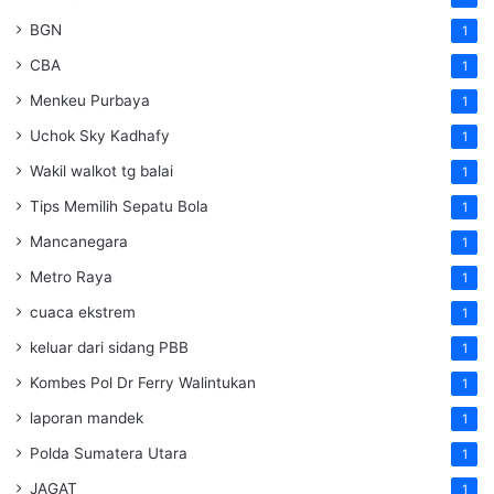
BGN
1
CBA
1
Menkeu Purbaya
1
Uchok Sky Kadhafy
1
Wakil walkot tg balai
1
Tips Memilih Sepatu Bola
1
Mancanegara
1
Metro Raya
1
cuaca ekstrem
1
keluar dari sidang PBB
1
Kombes Pol Dr Ferry Walintukan
1
laporan mandek
1
Polda Sumatera Utara
1
JAGAT
1