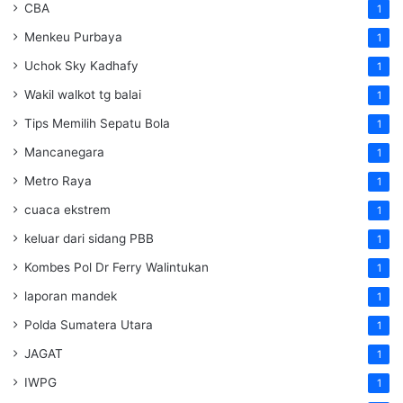
CBA
1
Menkeu Purbaya
1
Uchok Sky Kadhafy
1
Wakil walkot tg balai
1
Tips Memilih Sepatu Bola
1
Mancanegara
1
Metro Raya
1
cuaca ekstrem
1
keluar dari sidang PBB
1
Kombes Pol Dr Ferry Walintukan
1
laporan mandek
1
Polda Sumatera Utara
1
JAGAT
1
IWPG
1