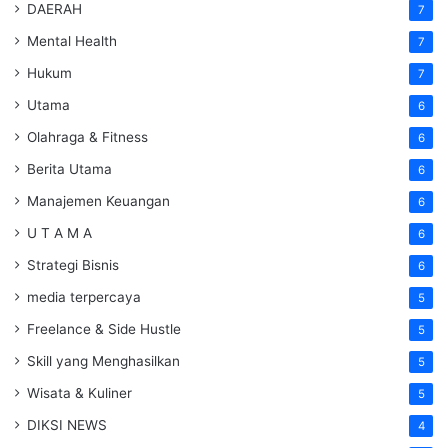
DAERAH
7
Mental Health
7
Hukum
7
Utama
6
Olahraga & Fitness
6
Berita Utama
6
Manajemen Keuangan
6
U T A M A
6
Strategi Bisnis
6
media terpercaya
5
Freelance & Side Hustle
5
Skill yang Menghasilkan
5
Wisata & Kuliner
5
DIKSI NEWS
4