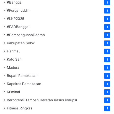
#Banggai
1
#Furqanuddin
1
#LKP2025
1
#PADBanggai
1
#PembangunanDaerah
1
Kabupaten Solok
1
Harimau
1
Koto Sani
1
Madura
1
Bupati Pamekasan
1
Kapolres Pamekasan
1
Kriminal
1
Berpotensi Tambah Deretan Kasus Korupsi
1
Fitness Ringkas
1