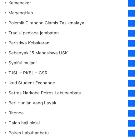
Kemenaker
1
MagangHub
1
Polemik Cirahong Ciamis Tasikmalaya
1
Tradisi penjaga jembatan
1
Peristiwa Kebakaran
1
Sebanyak 15 Mahasiswa USK
1
Syaiful mujani
1
TJSL – PKBL – CSR
1
Ikuti Student Exchange
1
Satres Narkoba Polres Labuhanbatu
1
Beri Hunian yang Layak
1
Ritonga
1
Calon haji binjai
1
Polres Labuhanbatu
1