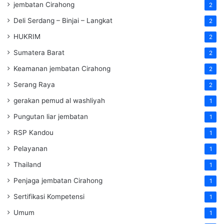
jembatan Cirahong
2
Deli Serdang – Binjai – Langkat
2
HUKRIM
2
Sumatera Barat
2
Keamanan jembatan Cirahong
2
Serang Raya
2
gerakan pemud al washliyah
1
Pungutan liar jembatan
1
RSP Kandou
1
Pelayanan
1
Thailand
1
Penjaga jembatan Cirahong
1
Sertifikasi Kompetensi
1
Umum
1