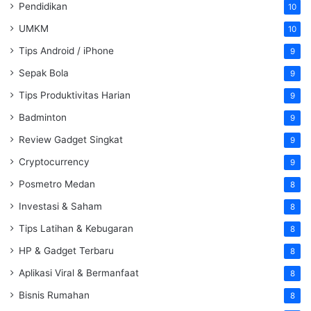
Pendidikan
10
UMKM
10
Tips Android / iPhone
9
Sepak Bola
9
Tips Produktivitas Harian
9
Badminton
9
Review Gadget Singkat
9
Cryptocurrency
9
Posmetro Medan
8
Investasi & Saham
8
Tips Latihan & Kebugaran
8
HP & Gadget Terbaru
8
Aplikasi Viral & Bermanfaat
8
Bisnis Rumahan
8