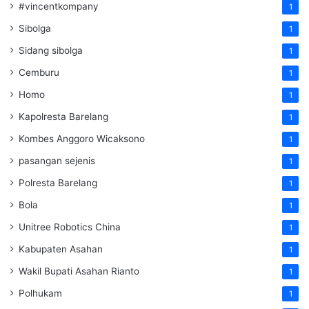
#vincentkompany
1
Sibolga
1
Sidang sibolga
1
Cemburu
1
Homo
1
Kapolresta Barelang
1
Kombes Anggoro Wicaksono
1
pasangan sejenis
1
Polresta Barelang
1
Bola
1
Unitree Robotics China
1
Kabupaten Asahan
1
Wakil Bupati Asahan Rianto
1
Polhukam
1