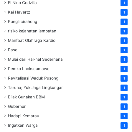
El Nino Godzilla
1
Kai Havertz
1
Pungli cirahong
1
risiko kejahatan jembatan
1
Manfaat Olahraga Kardio
1
Pase
1
Mulai dari Hal-hal Sederhana
1
Pemko Lhokseumawe
1
Revitalisasi Waduk Pusong
1
Taruna; Yuk Jaga Lingkungan
1
Bijak Gunakan BBM
1
Gubernur
1
Hadapi Kemarau
1
Ingatkan Warga
1