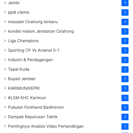
Jambi
1
ppdi ciamis
1
masalah Cirahong terbaru
1
kondisi malam Jembatan Cirahong
1
Liga Champions
1
Sporting CP Vs Arsenal 0-1
1
Industri & Perdagangan
1
Tapal Kuda
1
Bupati Jember
1
KARIMUN/KEPRI
1
#LSM KHC Karimun
1
Pukulan Forehand Badminton
1
Dampak Keputusan Taktik
1
Pentingnya Analisis Video Pertandingan
1