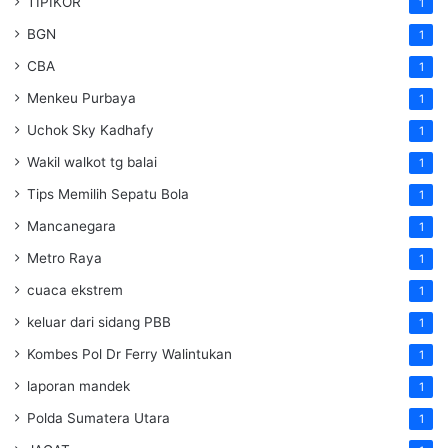
TIPIKOR
1
BGN
1
CBA
1
Menkeu Purbaya
1
Uchok Sky Kadhafy
1
Wakil walkot tg balai
1
Tips Memilih Sepatu Bola
1
Mancanegara
1
Metro Raya
1
cuaca ekstrem
1
keluar dari sidang PBB
1
Kombes Pol Dr Ferry Walintukan
1
laporan mandek
1
Polda Sumatera Utara
1