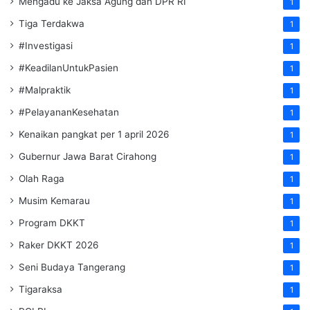
Mengadu ke Jaksa Agung dan DPR RI
1
Tiga Terdakwa
1
#Investigasi
1
#KeadilanUntukPasien
1
#Malpraktik
1
#PelayananKesehatan
1
Kenaikan pangkat per 1 april 2026
1
Gubernur Jawa Barat Cirahong
1
Olah Raga
1
Musim Kemarau
1
Program DKKT
1
Raker DKKT 2026
1
Seni Budaya Tangerang
1
Tigaraksa
1