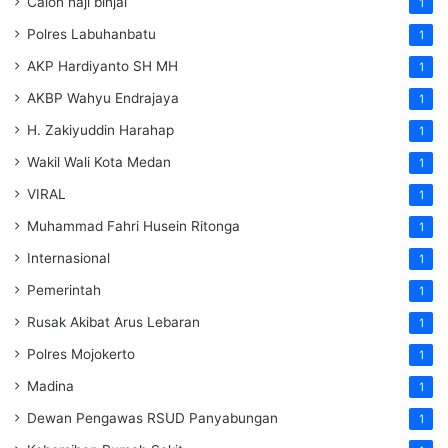
Calon haji binjai
1
Polres Labuhanbatu
1
AKP Hardiyanto SH MH
1
AKBP Wahyu Endrajaya
1
H. Zakiyuddin Harahap
1
Wakil Wali Kota Medan
1
VIRAL
1
Muhammad Fahri Husein Ritonga
1
Internasional
1
Pemerintah
1
Rusak Akibat Arus Lebaran
1
Polres Mojokerto
1
Madina
1
Dewan Pengawas RSUD Panyabungan
1