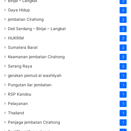
Binjai – Langkat
2
Gaya Hidup
2
jembatan Cirahong
2
Deli Serdang – Binjai – Langkat
2
HUKRIM
2
Sumatera Barat
2
Keamanan jembatan Cirahong
2
Serang Raya
2
gerakan pemud al washliyah
1
Pungutan liar jembatan
1
RSP Kandou
1
Pelayanan
1
Thailand
1
Penjaga jembatan Cirahong
1