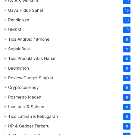
Gym & Workout
10
Gaya Hidup Sehat
10
Pendidikan
10
UMKM
10
Tips Android / iPhone
9
Sepak Bola
9
Tips Produktivitas Harian
9
Badminton
9
Review Gadget Singkat
9
Cryptocurrency
9
Posmetro Medan
8
Investasi & Saham
8
Tips Latihan & Kebugaran
8
HP & Gadget Terbaru
8