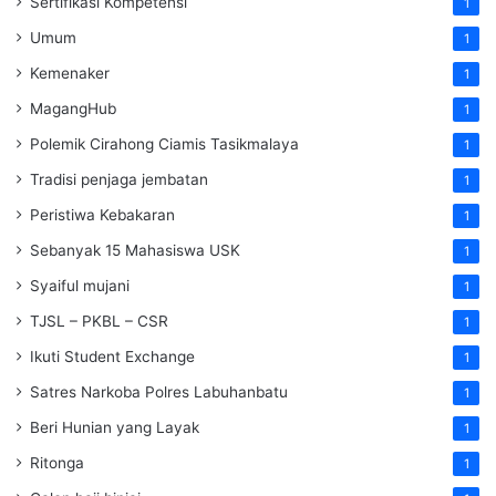
Sertifikasi Kompetensi
1
Umum
1
Kemenaker
1
MagangHub
1
Polemik Cirahong Ciamis Tasikmalaya
1
Tradisi penjaga jembatan
1
Peristiwa Kebakaran
1
Sebanyak 15 Mahasiswa USK
1
Syaiful mujani
1
TJSL – PKBL – CSR
1
Ikuti Student Exchange
1
Satres Narkoba Polres Labuhanbatu
1
Beri Hunian yang Layak
1
Ritonga
1