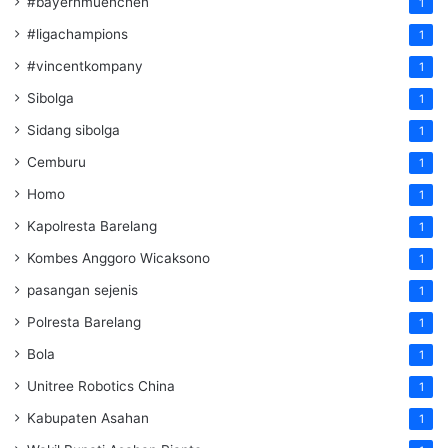
#bayernmuenchen
1
#ligachampions
1
#vincentkompany
1
Sibolga
1
Sidang sibolga
1
Cemburu
1
Homo
1
Kapolresta Barelang
1
Kombes Anggoro Wicaksono
1
pasangan sejenis
1
Polresta Barelang
1
Bola
1
Unitree Robotics China
1
Kabupaten Asahan
1