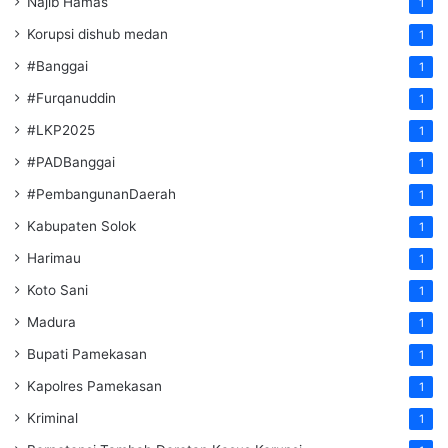
Najib Hamas
1
Korupsi dishub medan
1
#Banggai
1
#Furqanuddin
1
#LKP2025
1
#PADBanggai
1
#PembangunanDaerah
1
Kabupaten Solok
1
Harimau
1
Koto Sani
1
Madura
1
Bupati Pamekasan
1
Kapolres Pamekasan
1
Kriminal
1