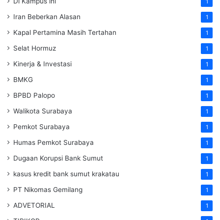
Di Kampus ini
1
Iran Beberkan Alasan
1
Kapal Pertamina Masih Tertahan
1
Selat Hormuz
1
Kinerja & Investasi
1
BMKG
1
BPBD Palopo
1
Walikota Surabaya
1
Pemkot Surabaya
1
Humas Pemkot Surabaya
1
Dugaan Korupsi Bank Sumut
1
kasus kredit bank sumut krakatau
1
PT Nikomas Gemilang
1
ADVETORIAL
1