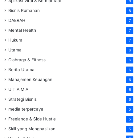
Aplikasi Viral & Bermanfaat
8
Bisnis Rumahan
8
DAERAH
7
Mental Health
7
Hukum
7
Utama
6
Olahraga & Fitness
6
Berita Utama
6
Manajemen Keuangan
6
U T A M A
6
Strategi Bisnis
6
media terpercaya
5
Freelance & Side Hustle
5
Skill yang Menghasilkan
5