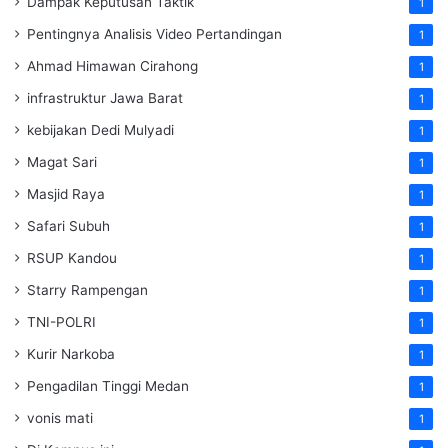
Dampak Keputusan Taktik
1
Pentingnya Analisis Video Pertandingan
1
Ahmad Himawan Cirahong
1
infrastruktur Jawa Barat
1
kebijakan Dedi Mulyadi
1
Magat Sari
1
Masjid Raya
1
Safari Subuh
1
RSUP Kandou
1
Starry Rampengan
1
TNI-POLRI
1
Kurir Narkoba
1
Pengadilan Tinggi Medan
1
vonis mati
1