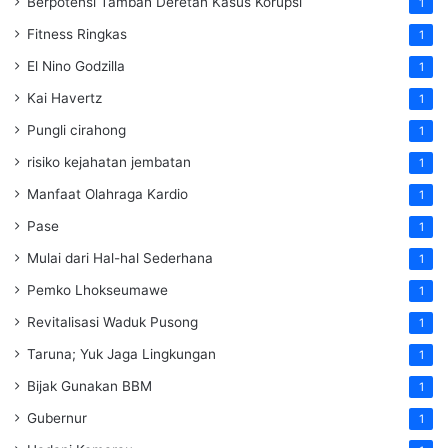
Berpotensi Tambah Deretan Kasus Korupsi
1
Fitness Ringkas
1
El Nino Godzilla
1
Kai Havertz
1
Pungli cirahong
1
risiko kejahatan jembatan
1
Manfaat Olahraga Kardio
1
Pase
1
Mulai dari Hal-hal Sederhana
1
Pemko Lhokseumawe
1
Revitalisasi Waduk Pusong
1
Taruna; Yuk Jaga Lingkungan
1
Bijak Gunakan BBM
1
Gubernur
1