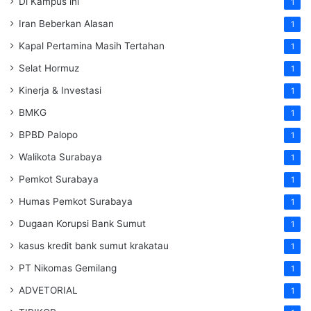
Di Kampus ini
1
Iran Beberkan Alasan
1
Kapal Pertamina Masih Tertahan
1
Selat Hormuz
1
Kinerja & Investasi
1
BMKG
1
BPBD Palopo
1
Walikota Surabaya
1
Pemkot Surabaya
1
Humas Pemkot Surabaya
1
Dugaan Korupsi Bank Sumut
1
kasus kredit bank sumut krakatau
1
PT Nikomas Gemilang
1
ADVETORIAL
1