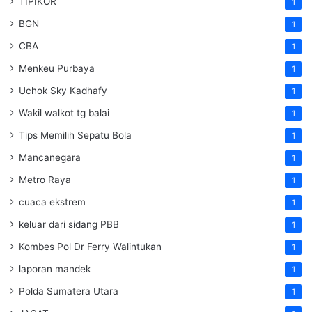
TIPIKOR
1
BGN
1
CBA
1
Menkeu Purbaya
1
Uchok Sky Kadhafy
1
Wakil walkot tg balai
1
Tips Memilih Sepatu Bola
1
Mancanegara
1
Metro Raya
1
cuaca ekstrem
1
keluar dari sidang PBB
1
Kombes Pol Dr Ferry Walintukan
1
laporan mandek
1
Polda Sumatera Utara
1