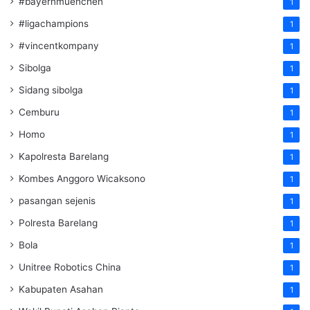
#bayernmuenchen
1
#ligachampions
1
#vincentkompany
1
Sibolga
1
Sidang sibolga
1
Cemburu
1
Homo
1
Kapolresta Barelang
1
Kombes Anggoro Wicaksono
1
pasangan sejenis
1
Polresta Barelang
1
Bola
1
Unitree Robotics China
1
Kabupaten Asahan
1