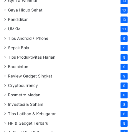
Gym & Workout
10
Gaya Hidup Sehat
10
Pendidikan
10
UMKM
10
Tips Android / iPhone
9
Sepak Bola
9
Tips Produktivitas Harian
9
Badminton
9
Review Gadget Singkat
9
Cryptocurrency
9
Posmetro Medan
8
Investasi & Saham
8
Tips Latihan & Kebugaran
8
HP & Gadget Terbaru
8