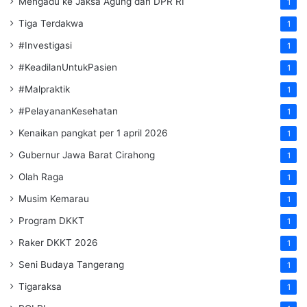
Mengadu ke Jaksa Agung dan DPR RI
1
Tiga Terdakwa
1
#Investigasi
1
#KeadilanUntukPasien
1
#Malpraktik
1
#PelayananKesehatan
1
Kenaikan pangkat per 1 april 2026
1
Gubernur Jawa Barat Cirahong
1
Olah Raga
1
Musim Kemarau
1
Program DKKT
1
Raker DKKT 2026
1
Seni Budaya Tangerang
1
Tigaraksa
1