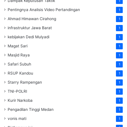
Dampak Keputusan Taktik
1
Pentingnya Analisis Video Pertandingan
1
Ahmad Himawan Cirahong
1
infrastruktur Jawa Barat
1
kebijakan Dedi Mulyadi
1
Magat Sari
1
Masjid Raya
1
Safari Subuh
1
RSUP Kandou
1
Starry Rampengan
1
TNI-POLRI
1
Kurir Narkoba
1
Pengadilan Tinggi Medan
1
vonis mati
1