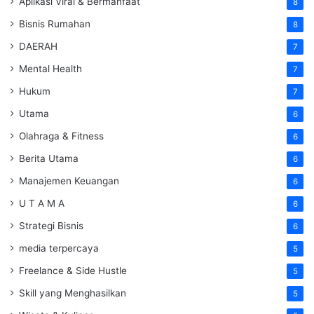
Aplikasi Viral & Bermanfaat
8
Bisnis Rumahan
8
DAERAH
7
Mental Health
7
Hukum
7
Utama
6
Olahraga & Fitness
6
Berita Utama
6
Manajemen Keuangan
6
U T A M A
6
Strategi Bisnis
6
media terpercaya
5
Freelance & Side Hustle
5
Skill yang Menghasilkan
5