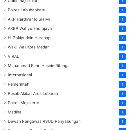
Calon haji binjai
1
Polres Labuhanbatu
1
AKP Hardiyanto SH MH
1
AKBP Wahyu Endrajaya
1
H. Zakiyuddin Harahap
1
Wakil Wali Kota Medan
1
VIRAL
1
Muhammad Fahri Husein Ritonga
1
Internasional
1
Pemerintah
1
Rusak Akibat Arus Lebaran
1
Polres Mojokerto
1
Madina
1
Dewan Pengawas RSUD Panyabungan
1