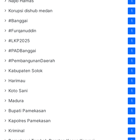
Najib Hamas
1
Korupsi dishub medan
1
#Banggai
1
#Furqanuddin
1
#LKP2025
1
#PADBanggai
1
#PembangunanDaerah
1
Kabupaten Solok
1
Harimau
1
Koto Sani
1
Madura
1
Bupati Pamekasan
1
Kapolres Pamekasan
1
Kriminal
1