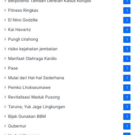
Berpotensi Tambah Deretan Kasus Korupsi
1
Fitness Ringkas
1
El Nino Godzilla
1
Kai Havertz
1
Pungli cirahong
1
risiko kejahatan jembatan
1
Manfaat Olahraga Kardio
1
Pase
1
Mulai dari Hal-hal Sederhana
1
Pemko Lhokseumawe
1
Revitalisasi Waduk Pusong
1
Taruna; Yuk Jaga Lingkungan
1
Bijak Gunakan BBM
1
Gubernur
1