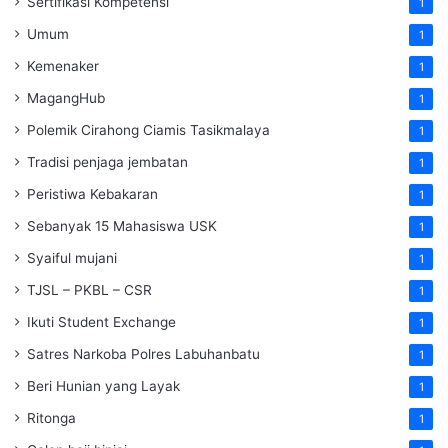
Sertifikasi Kompetensi
1
Umum
1
Kemenaker
1
MagangHub
1
Polemik Cirahong Ciamis Tasikmalaya
1
Tradisi penjaga jembatan
1
Peristiwa Kebakaran
1
Sebanyak 15 Mahasiswa USK
1
Syaiful mujani
1
TJSL – PKBL – CSR
1
Ikuti Student Exchange
1
Satres Narkoba Polres Labuhanbatu
1
Beri Hunian yang Layak
1
Ritonga
1