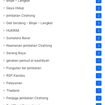
Binjai – Langkat
2
Gaya Hidup
2
jembatan Cirahong
2
Deli Serdang – Binjai – Langkat
2
HUKRIM
2
Sumatera Barat
2
Keamanan jembatan Cirahong
2
Serang Raya
2
gerakan pemud al washliyah
1
Pungutan liar jembatan
1
RSP Kandou
1
Pelayanan
1
Thailand
1
Penjaga jembatan Cirahong
1