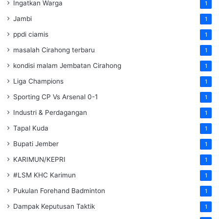
Ingatkan Warga
1
Jambi
1
ppdi ciamis
1
masalah Cirahong terbaru
1
kondisi malam Jembatan Cirahong
1
Liga Champions
1
Sporting CP Vs Arsenal 0-1
1
Industri & Perdagangan
1
Tapal Kuda
1
Bupati Jember
1
KARIMUN/KEPRI
1
#LSM KHC Karimun
1
Pukulan Forehand Badminton
1
Dampak Keputusan Taktik
1