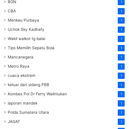
BGN
1
CBA
1
Menkeu Purbaya
1
Uchok Sky Kadhafy
1
Wakil walkot tg balai
1
Tips Memilih Sepatu Bola
1
Mancanegara
1
Metro Raya
1
cuaca ekstrem
1
keluar dari sidang PBB
1
Kombes Pol Dr Ferry Walintukan
1
laporan mandek
1
Polda Sumatera Utara
1
JAGAT
1