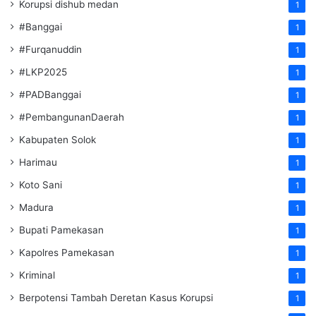
Korupsi dishub medan
1
#Banggai
1
#Furqanuddin
1
#LKP2025
1
#PADBanggai
1
#PembangunanDaerah
1
Kabupaten Solok
1
Harimau
1
Koto Sani
1
Madura
1
Bupati Pamekasan
1
Kapolres Pamekasan
1
Kriminal
1
Berpotensi Tambah Deretan Kasus Korupsi
1