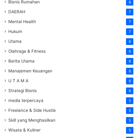
Bisnis Rumahan
8
DAERAH
7
Mental Health
7
Hukum
7
Utama
6
Olahraga & Fitness
6
Berita Utama
6
Manajemen Keuangan
6
U T A M A
6
Strategi Bisnis
6
media terpercaya
5
Freelance & Side Hustle
5
Skill yang Menghasilkan
5
Wisata & Kuliner
5