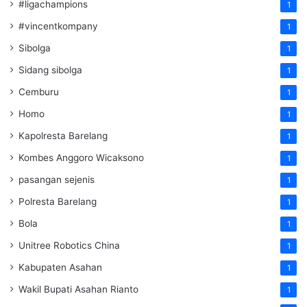
#ligachampions
1
#vincentkompany
1
Sibolga
1
Sidang sibolga
1
Cemburu
1
Homo
1
Kapolresta Barelang
1
Kombes Anggoro Wicaksono
1
pasangan sejenis
1
Polresta Barelang
1
Bola
1
Unitree Robotics China
1
Kabupaten Asahan
1
Wakil Bupati Asahan Rianto
1