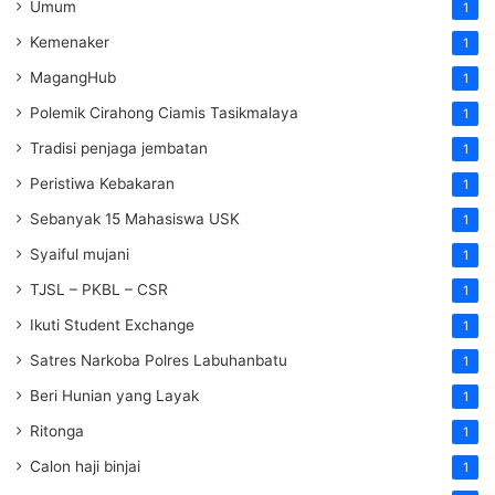
Umum
1
Kemenaker
1
MagangHub
1
Polemik Cirahong Ciamis Tasikmalaya
1
Tradisi penjaga jembatan
1
Peristiwa Kebakaran
1
Sebanyak 15 Mahasiswa USK
1
Syaiful mujani
1
TJSL – PKBL – CSR
1
Ikuti Student Exchange
1
Satres Narkoba Polres Labuhanbatu
1
Beri Hunian yang Layak
1
Ritonga
1
Calon haji binjai
1