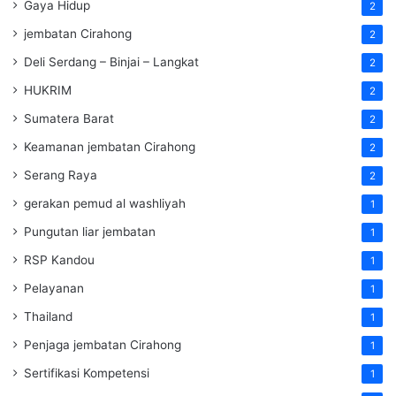
Gaya Hidup
2
jembatan Cirahong
2
Deli Serdang – Binjai – Langkat
2
HUKRIM
2
Sumatera Barat
2
Keamanan jembatan Cirahong
2
Serang Raya
2
gerakan pemud al washliyah
1
Pungutan liar jembatan
1
RSP Kandou
1
Pelayanan
1
Thailand
1
Penjaga jembatan Cirahong
1
Sertifikasi Kompetensi
1