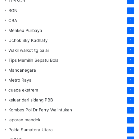
TIPIKOR
1
BGN
1
CBA
1
Menkeu Purbaya
1
Uchok Sky Kadhafy
1
Wakil walkot tg balai
1
Tips Memilih Sepatu Bola
1
Mancanegara
1
Metro Raya
1
cuaca ekstrem
1
keluar dari sidang PBB
1
Kombes Pol Dr Ferry Walintukan
1
laporan mandek
1
Polda Sumatera Utara
1