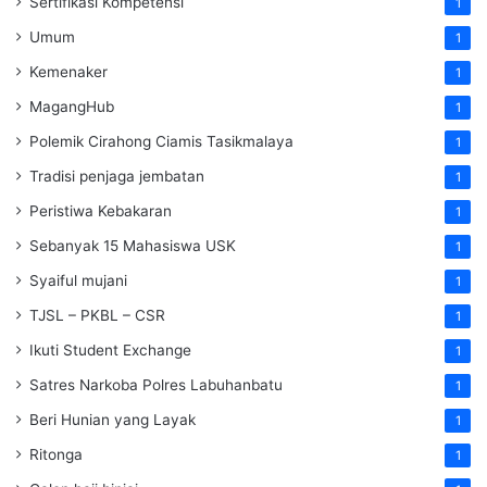
Sertifikasi Kompetensi
1
Umum
1
Kemenaker
1
MagangHub
1
Polemik Cirahong Ciamis Tasikmalaya
1
Tradisi penjaga jembatan
1
Peristiwa Kebakaran
1
Sebanyak 15 Mahasiswa USK
1
Syaiful mujani
1
TJSL – PKBL – CSR
1
Ikuti Student Exchange
1
Satres Narkoba Polres Labuhanbatu
1
Beri Hunian yang Layak
1
Ritonga
1