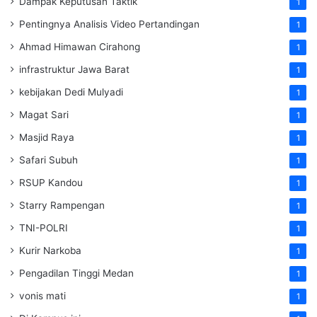
Dampak Keputusan Taktik
1
Pentingnya Analisis Video Pertandingan
1
Ahmad Himawan Cirahong
1
infrastruktur Jawa Barat
1
kebijakan Dedi Mulyadi
1
Magat Sari
1
Masjid Raya
1
Safari Subuh
1
RSUP Kandou
1
Starry Rampengan
1
TNI-POLRI
1
Kurir Narkoba
1
Pengadilan Tinggi Medan
1
vonis mati
1