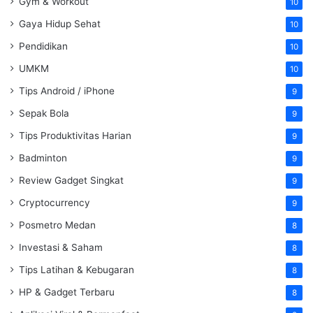
Gym & Workout
10
Gaya Hidup Sehat
10
Pendidikan
10
UMKM
10
Tips Android / iPhone
9
Sepak Bola
9
Tips Produktivitas Harian
9
Badminton
9
Review Gadget Singkat
9
Cryptocurrency
9
Posmetro Medan
8
Investasi & Saham
8
Tips Latihan & Kebugaran
8
HP & Gadget Terbaru
8