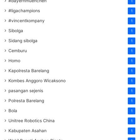
#bayernmuenchen
1
#ligachampions
1
#vincentkompany
1
Sibolga
1
Sidang sibolga
1
Cemburu
1
Homo
1
Kapolresta Barelang
1
Kombes Anggoro Wicaksono
1
pasangan sejenis
1
Polresta Barelang
1
Bola
1
Unitree Robotics China
1
Kabupaten Asahan
1