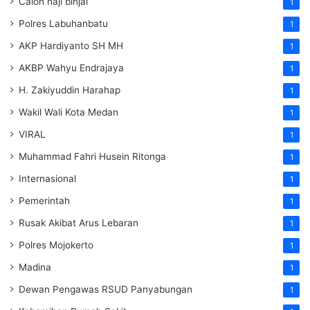
Calon haji binjai
1
Polres Labuhanbatu
1
AKP Hardiyanto SH MH
1
AKBP Wahyu Endrajaya
1
H. Zakiyuddin Harahap
1
Wakil Wali Kota Medan
1
VIRAL
1
Muhammad Fahri Husein Ritonga
1
Internasional
1
Pemerintah
1
Rusak Akibat Arus Lebaran
1
Polres Mojokerto
1
Madina
1
Dewan Pengawas RSUD Panyabungan
1