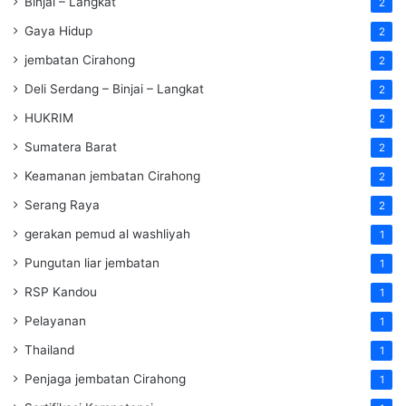
Binjai – Langkat
2
Gaya Hidup
2
jembatan Cirahong
2
Deli Serdang – Binjai – Langkat
2
HUKRIM
2
Sumatera Barat
2
Keamanan jembatan Cirahong
2
Serang Raya
2
gerakan pemud al washliyah
1
Pungutan liar jembatan
1
RSP Kandou
1
Pelayanan
1
Thailand
1
Penjaga jembatan Cirahong
1