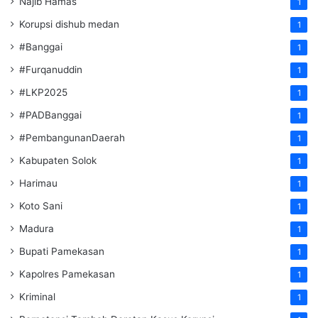
Najib Hamas
1
Korupsi dishub medan
1
#Banggai
1
#Furqanuddin
1
#LKP2025
1
#PADBanggai
1
#PembangunanDaerah
1
Kabupaten Solok
1
Harimau
1
Koto Sani
1
Madura
1
Bupati Pamekasan
1
Kapolres Pamekasan
1
Kriminal
1