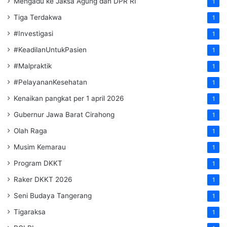
Mengadu ke Jaksa Agung dan DPR RI
1
Tiga Terdakwa
1
#Investigasi
1
#KeadilanUntukPasien
1
#Malpraktik
1
#PelayananKesehatan
1
Kenaikan pangkat per 1 april 2026
1
Gubernur Jawa Barat Cirahong
1
Olah Raga
1
Musim Kemarau
1
Program DKKT
1
Raker DKKT 2026
1
Seni Budaya Tangerang
1
Tigaraksa
1