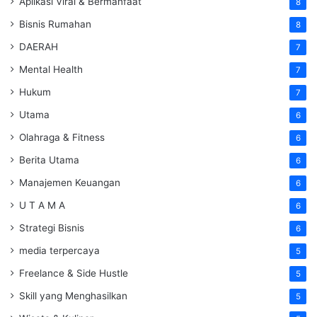
Aplikasi Viral & Bermanfaat
8
Bisnis Rumahan
8
DAERAH
7
Mental Health
7
Hukum
7
Utama
6
Olahraga & Fitness
6
Berita Utama
6
Manajemen Keuangan
6
U T A M A
6
Strategi Bisnis
6
media terpercaya
5
Freelance & Side Hustle
5
Skill yang Menghasilkan
5