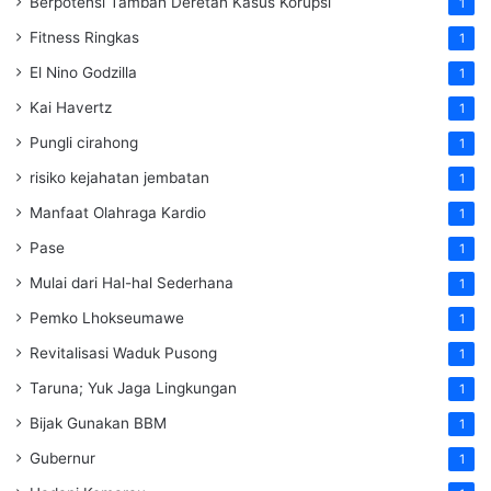
Berpotensi Tambah Deretan Kasus Korupsi
1
Fitness Ringkas
1
El Nino Godzilla
1
Kai Havertz
1
Pungli cirahong
1
risiko kejahatan jembatan
1
Manfaat Olahraga Kardio
1
Pase
1
Mulai dari Hal-hal Sederhana
1
Pemko Lhokseumawe
1
Revitalisasi Waduk Pusong
1
Taruna; Yuk Jaga Lingkungan
1
Bijak Gunakan BBM
1
Gubernur
1