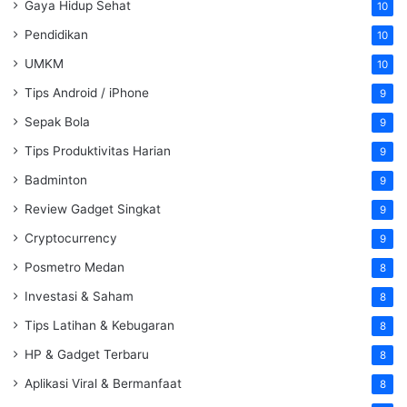
Gaya Hidup Sehat
10
Pendidikan
10
UMKM
10
Tips Android / iPhone
9
Sepak Bola
9
Tips Produktivitas Harian
9
Badminton
9
Review Gadget Singkat
9
Cryptocurrency
9
Posmetro Medan
8
Investasi & Saham
8
Tips Latihan & Kebugaran
8
HP & Gadget Terbaru
8
Aplikasi Viral & Bermanfaat
8