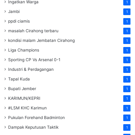
Ingatkan Warga
1
Jambi
1
ppdi ciamis
1
masalah Cirahong terbaru
1
kondisi malam Jembatan Cirahong
1
Liga Champions
1
Sporting CP Vs Arsenal 0-1
1
Industri & Perdagangan
1
Tapal Kuda
1
Bupati Jember
1
KARIMUN/KEPRI
1
#LSM KHC Karimun
1
Pukulan Forehand Badminton
1
Dampak Keputusan Taktik
1