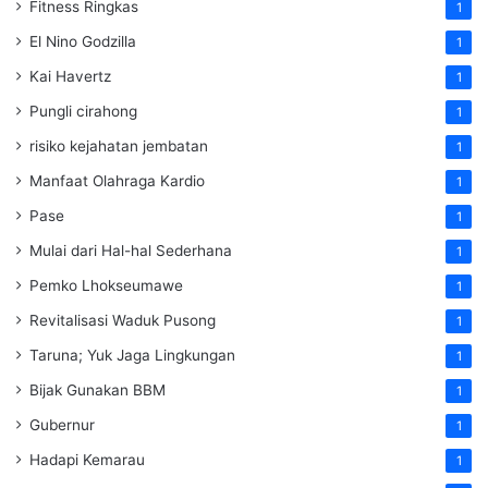
Fitness Ringkas
1
El Nino Godzilla
1
Kai Havertz
1
Pungli cirahong
1
risiko kejahatan jembatan
1
Manfaat Olahraga Kardio
1
Pase
1
Mulai dari Hal-hal Sederhana
1
Pemko Lhokseumawe
1
Revitalisasi Waduk Pusong
1
Taruna; Yuk Jaga Lingkungan
1
Bijak Gunakan BBM
1
Gubernur
1
Hadapi Kemarau
1