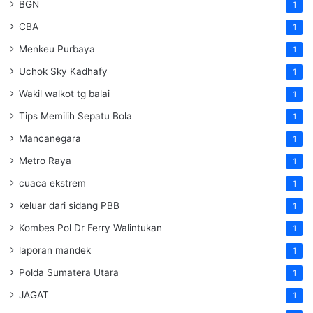
BGN
1
CBA
1
Menkeu Purbaya
1
Uchok Sky Kadhafy
1
Wakil walkot tg balai
1
Tips Memilih Sepatu Bola
1
Mancanegara
1
Metro Raya
1
cuaca ekstrem
1
keluar dari sidang PBB
1
Kombes Pol Dr Ferry Walintukan
1
laporan mandek
1
Polda Sumatera Utara
1
JAGAT
1