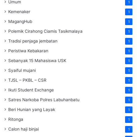
Umum
1
Kemenaker
1
MagangHub
1
Polemik Cirahong Ciamis Tasikmalaya
1
Tradisi penjaga jembatan
1
Peristiwa Kebakaran
1
Sebanyak 15 Mahasiswa USK
1
Syaiful mujani
1
TJSL – PKBL – CSR
1
Ikuti Student Exchange
1
Satres Narkoba Polres Labuhanbatu
1
Beri Hunian yang Layak
1
Ritonga
1
Calon haji binjai
1