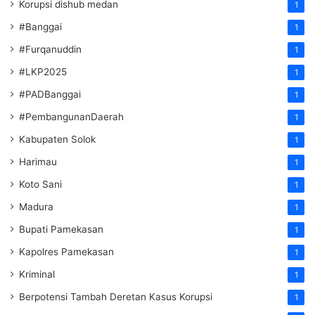
Korupsi dishub medan
1
#Banggai
1
#Furqanuddin
1
#LKP2025
1
#PADBanggai
1
#PembangunanDaerah
1
Kabupaten Solok
1
Harimau
1
Koto Sani
1
Madura
1
Bupati Pamekasan
1
Kapolres Pamekasan
1
Kriminal
1
Berpotensi Tambah Deretan Kasus Korupsi
1