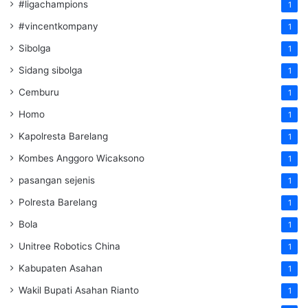
#ligachampions
1
#vincentkompany
1
Sibolga
1
Sidang sibolga
1
Cemburu
1
Homo
1
Kapolresta Barelang
1
Kombes Anggoro Wicaksono
1
pasangan sejenis
1
Polresta Barelang
1
Bola
1
Unitree Robotics China
1
Kabupaten Asahan
1
Wakil Bupati Asahan Rianto
1