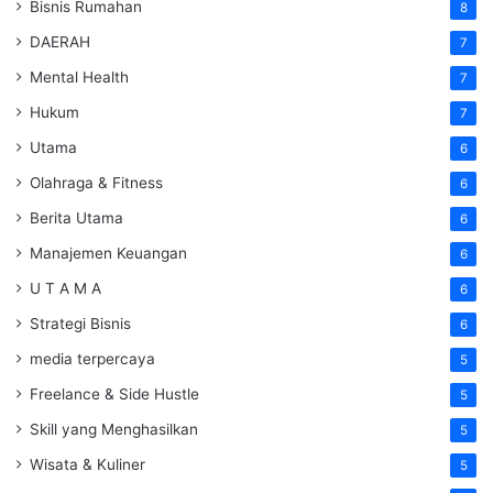
Bisnis Rumahan
8
DAERAH
7
Mental Health
7
Hukum
7
Utama
6
Olahraga & Fitness
6
Berita Utama
6
Manajemen Keuangan
6
U T A M A
6
Strategi Bisnis
6
media terpercaya
5
Freelance & Side Hustle
5
Skill yang Menghasilkan
5
Wisata & Kuliner
5