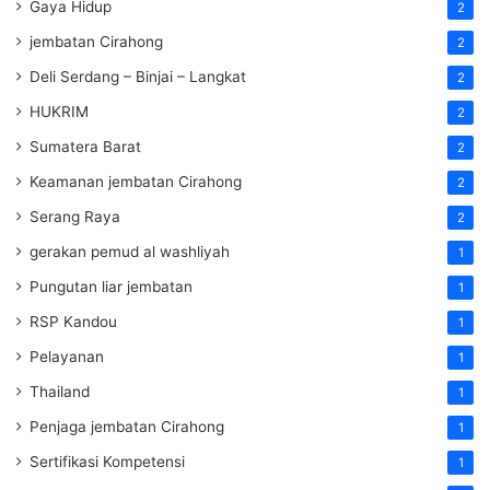
Gaya Hidup
2
jembatan Cirahong
2
Deli Serdang – Binjai – Langkat
2
HUKRIM
2
Sumatera Barat
2
Keamanan jembatan Cirahong
2
Serang Raya
2
gerakan pemud al washliyah
1
Pungutan liar jembatan
1
RSP Kandou
1
Pelayanan
1
Thailand
1
Penjaga jembatan Cirahong
1
Sertifikasi Kompetensi
1