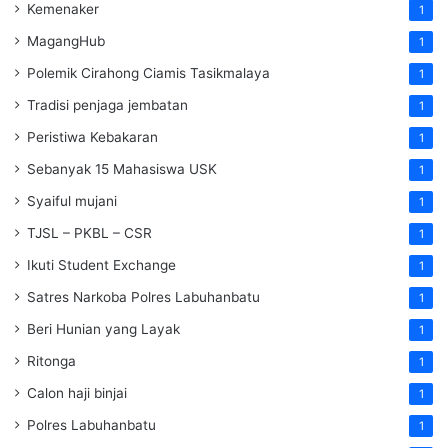
Kemenaker
1
MagangHub
1
Polemik Cirahong Ciamis Tasikmalaya
1
Tradisi penjaga jembatan
1
Peristiwa Kebakaran
1
Sebanyak 15 Mahasiswa USK
1
Syaiful mujani
1
TJSL – PKBL – CSR
1
Ikuti Student Exchange
1
Satres Narkoba Polres Labuhanbatu
1
Beri Hunian yang Layak
1
Ritonga
1
Calon haji binjai
1
Polres Labuhanbatu
1