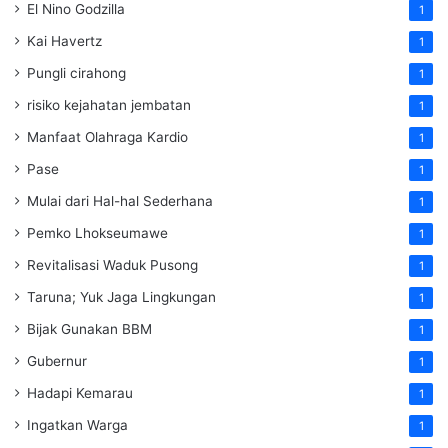
El Nino Godzilla
1
Kai Havertz
1
Pungli cirahong
1
risiko kejahatan jembatan
1
Manfaat Olahraga Kardio
1
Pase
1
Mulai dari Hal-hal Sederhana
1
Pemko Lhokseumawe
1
Revitalisasi Waduk Pusong
1
Taruna; Yuk Jaga Lingkungan
1
Bijak Gunakan BBM
1
Gubernur
1
Hadapi Kemarau
1
Ingatkan Warga
1