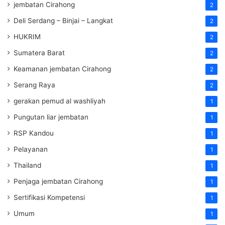
jembatan Cirahong
2
Deli Serdang – Binjai – Langkat
2
HUKRIM
2
Sumatera Barat
2
Keamanan jembatan Cirahong
2
Serang Raya
2
gerakan pemud al washliyah
1
Pungutan liar jembatan
1
RSP Kandou
1
Pelayanan
1
Thailand
1
Penjaga jembatan Cirahong
1
Sertifikasi Kompetensi
1
Umum
1