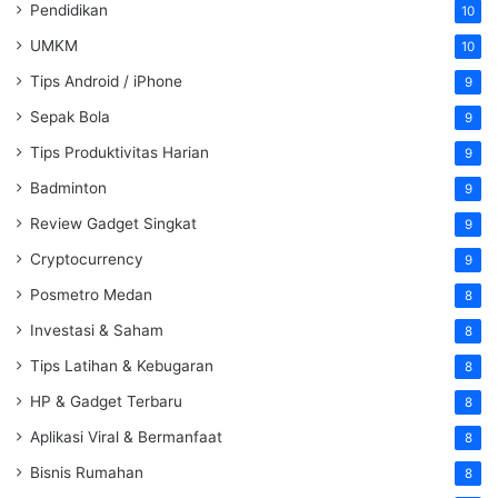
Pendidikan
10
UMKM
10
Tips Android / iPhone
9
Sepak Bola
9
Tips Produktivitas Harian
9
Badminton
9
Review Gadget Singkat
9
Cryptocurrency
9
Posmetro Medan
8
Investasi & Saham
8
Tips Latihan & Kebugaran
8
HP & Gadget Terbaru
8
Aplikasi Viral & Bermanfaat
8
Bisnis Rumahan
8