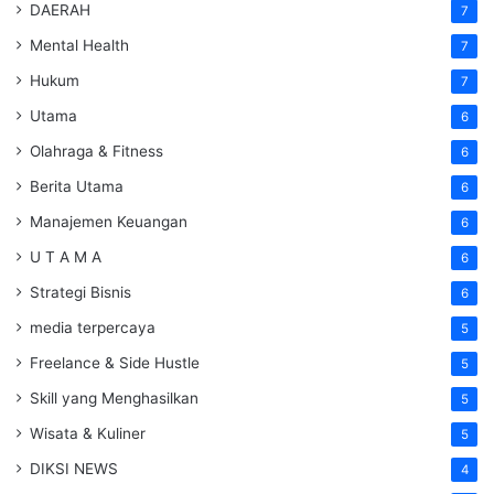
DAERAH
7
Mental Health
7
Hukum
7
Utama
6
Olahraga & Fitness
6
Berita Utama
6
Manajemen Keuangan
6
U T A M A
6
Strategi Bisnis
6
media terpercaya
5
Freelance & Side Hustle
5
Skill yang Menghasilkan
5
Wisata & Kuliner
5
DIKSI NEWS
4