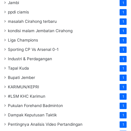
Jambi
1
ppdi ciamis
1
masalah Cirahong terbaru
1
kondisi malam Jembatan Cirahong
1
Liga Champions
1
Sporting CP Vs Arsenal 0-1
1
Industri & Perdagangan
1
Tapal Kuda
1
Bupati Jember
1
KARIMUN/KEPRI
1
#LSM KHC Karimun
1
Pukulan Forehand Badminton
1
Dampak Keputusan Taktik
1
Pentingnya Analisis Video Pertandingan
1