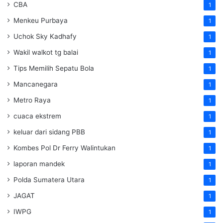
CBA
1
Menkeu Purbaya
1
Uchok Sky Kadhafy
1
Wakil walkot tg balai
1
Tips Memilih Sepatu Bola
1
Mancanegara
1
Metro Raya
1
cuaca ekstrem
1
keluar dari sidang PBB
1
Kombes Pol Dr Ferry Walintukan
1
laporan mandek
1
Polda Sumatera Utara
1
JAGAT
1
IWPG
1