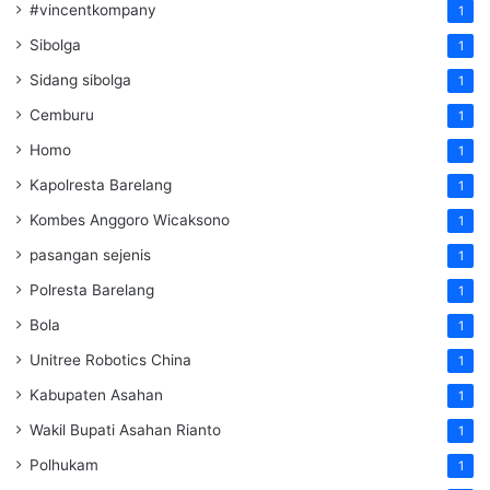
#vincentkompany
1
Sibolga
1
Sidang sibolga
1
Cemburu
1
Homo
1
Kapolresta Barelang
1
Kombes Anggoro Wicaksono
1
pasangan sejenis
1
Polresta Barelang
1
Bola
1
Unitree Robotics China
1
Kabupaten Asahan
1
Wakil Bupati Asahan Rianto
1
Polhukam
1