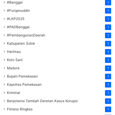
#Banggai
1
#Furqanuddin
1
#LKP2025
1
#PADBanggai
1
#PembangunanDaerah
1
Kabupaten Solok
1
Harimau
1
Koto Sani
1
Madura
1
Bupati Pamekasan
1
Kapolres Pamekasan
1
Kriminal
1
Berpotensi Tambah Deretan Kasus Korupsi
1
Fitness Ringkas
1