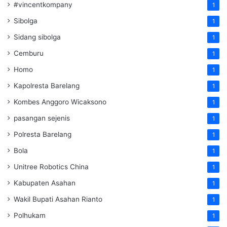
#vincentkompany
1
Sibolga
1
Sidang sibolga
1
Cemburu
1
Homo
1
Kapolresta Barelang
1
Kombes Anggoro Wicaksono
1
pasangan sejenis
1
Polresta Barelang
1
Bola
1
Unitree Robotics China
1
Kabupaten Asahan
1
Wakil Bupati Asahan Rianto
1
Polhukam
1