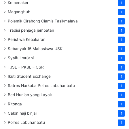
Kemenaker
1
MagangHub
1
Polemik Cirahong Ciamis Tasikmalaya
1
Tradisi penjaga jembatan
1
Peristiwa Kebakaran
1
Sebanyak 15 Mahasiswa USK
1
Syaiful mujani
1
TJSL – PKBL – CSR
1
Ikuti Student Exchange
1
Satres Narkoba Polres Labuhanbatu
1
Beri Hunian yang Layak
1
Ritonga
1
Calon haji binjai
1
Polres Labuhanbatu
1