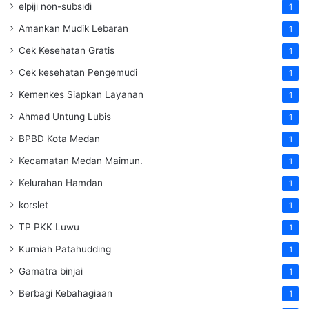
elpiji non-subsidi
1
Amankan Mudik Lebaran
1
Cek Kesehatan Gratis
1
Cek kesehatan Pengemudi
1
Kemenkes Siapkan Layanan
1
Ahmad Untung Lubis
1
BPBD Kota Medan
1
Kecamatan Medan Maimun.
1
Kelurahan Hamdan
1
korslet
1
TP PKK Luwu
1
Kurniah Patahudding
1
Gamatra binjai
1
Berbagi Kebahagiaan
1