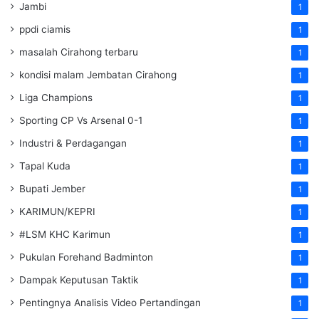
Jambi
1
ppdi ciamis
1
masalah Cirahong terbaru
1
kondisi malam Jembatan Cirahong
1
Liga Champions
1
Sporting CP Vs Arsenal 0-1
1
Industri & Perdagangan
1
Tapal Kuda
1
Bupati Jember
1
KARIMUN/KEPRI
1
#LSM KHC Karimun
1
Pukulan Forehand Badminton
1
Dampak Keputusan Taktik
1
Pentingnya Analisis Video Pertandingan
1