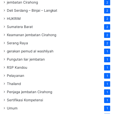
jembatan Cirahong
2
Deli Serdang – Binjai – Langkat
2
HUKRIM
2
Sumatera Barat
2
Keamanan jembatan Cirahong
2
Serang Raya
2
gerakan pemud al washliyah
1
Pungutan liar jembatan
1
RSP Kandou
1
Pelayanan
1
Thailand
1
Penjaga jembatan Cirahong
1
Sertifikasi Kompetensi
1
Umum
1