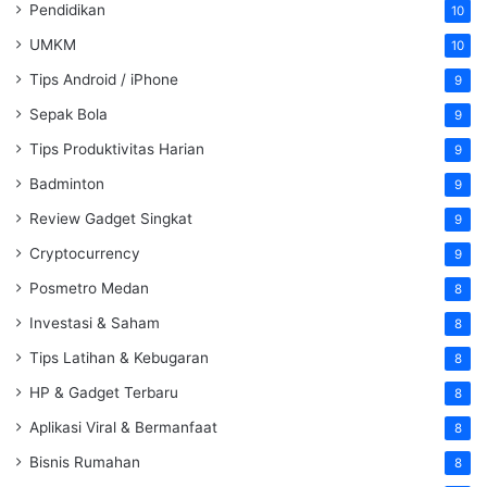
Pendidikan
10
UMKM
10
Tips Android / iPhone
9
Sepak Bola
9
Tips Produktivitas Harian
9
Badminton
9
Review Gadget Singkat
9
Cryptocurrency
9
Posmetro Medan
8
Investasi & Saham
8
Tips Latihan & Kebugaran
8
HP & Gadget Terbaru
8
Aplikasi Viral & Bermanfaat
8
Bisnis Rumahan
8