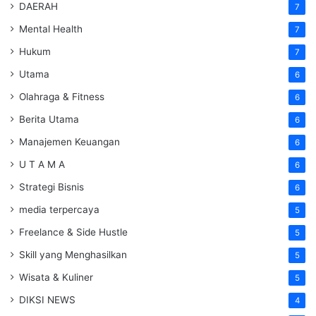
DAERAH
7
Mental Health
7
Hukum
7
Utama
6
Olahraga & Fitness
6
Berita Utama
6
Manajemen Keuangan
6
U T A M A
6
Strategi Bisnis
6
media terpercaya
5
Freelance & Side Hustle
5
Skill yang Menghasilkan
5
Wisata & Kuliner
5
DIKSI NEWS
4