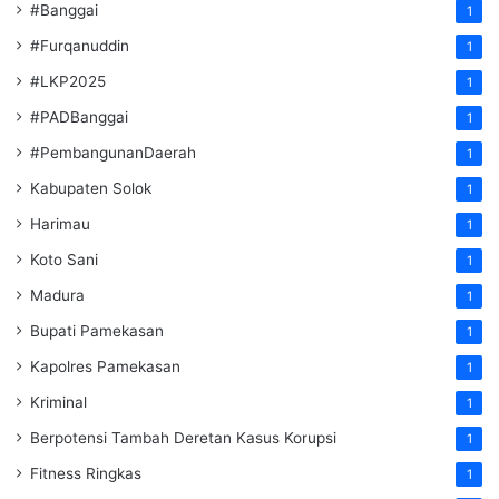
#Banggai
1
#Furqanuddin
1
#LKP2025
1
#PADBanggai
1
#PembangunanDaerah
1
Kabupaten Solok
1
Harimau
1
Koto Sani
1
Madura
1
Bupati Pamekasan
1
Kapolres Pamekasan
1
Kriminal
1
Berpotensi Tambah Deretan Kasus Korupsi
1
Fitness Ringkas
1