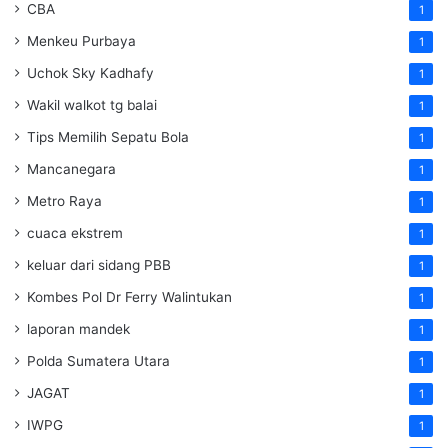
CBA
1
Menkeu Purbaya
1
Uchok Sky Kadhafy
1
Wakil walkot tg balai
1
Tips Memilih Sepatu Bola
1
Mancanegara
1
Metro Raya
1
cuaca ekstrem
1
keluar dari sidang PBB
1
Kombes Pol Dr Ferry Walintukan
1
laporan mandek
1
Polda Sumatera Utara
1
JAGAT
1
IWPG
1