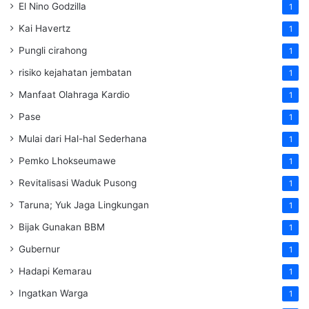
El Nino Godzilla
1
Kai Havertz
1
Pungli cirahong
1
risiko kejahatan jembatan
1
Manfaat Olahraga Kardio
1
Pase
1
Mulai dari Hal-hal Sederhana
1
Pemko Lhokseumawe
1
Revitalisasi Waduk Pusong
1
Taruna; Yuk Jaga Lingkungan
1
Bijak Gunakan BBM
1
Gubernur
1
Hadapi Kemarau
1
Ingatkan Warga
1