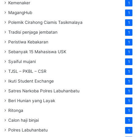
Kemenaker
1
MagangHub
1
Polemik Cirahong Ciamis Tasikmalaya
1
Tradisi penjaga jembatan
1
Peristiwa Kebakaran
1
Sebanyak 15 Mahasiswa USK
1
Syaiful mujani
1
TJSL – PKBL – CSR
1
Ikuti Student Exchange
1
Satres Narkoba Polres Labuhanbatu
1
Beri Hunian yang Layak
1
Ritonga
1
Calon haji binjai
1
Polres Labuhanbatu
1