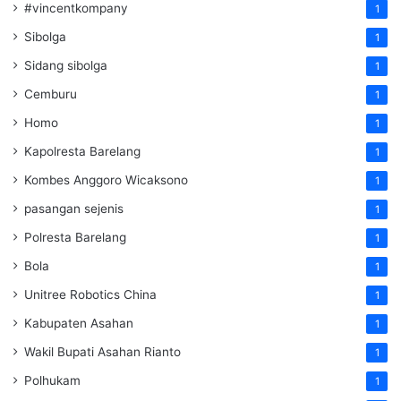
#vincentkompany
1
Sibolga
1
Sidang sibolga
1
Cemburu
1
Homo
1
Kapolresta Barelang
1
Kombes Anggoro Wicaksono
1
pasangan sejenis
1
Polresta Barelang
1
Bola
1
Unitree Robotics China
1
Kabupaten Asahan
1
Wakil Bupati Asahan Rianto
1
Polhukam
1