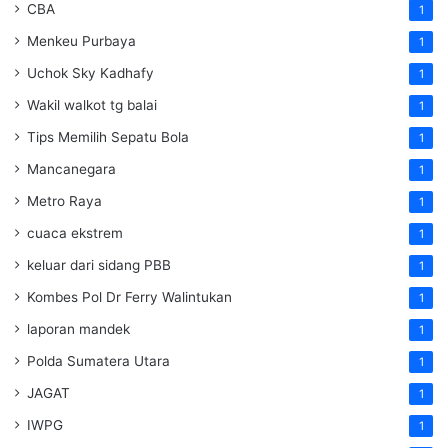
CBA
1
Menkeu Purbaya
1
Uchok Sky Kadhafy
1
Wakil walkot tg balai
1
Tips Memilih Sepatu Bola
1
Mancanegara
1
Metro Raya
1
cuaca ekstrem
1
keluar dari sidang PBB
1
Kombes Pol Dr Ferry Walintukan
1
laporan mandek
1
Polda Sumatera Utara
1
JAGAT
1
IWPG
1