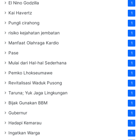
El Nino Godzilla
1
Kai Havertz
1
Pungli cirahong
1
risiko kejahatan jembatan
1
Manfaat Olahraga Kardio
1
Pase
1
Mulai dari Hal-hal Sederhana
1
Pemko Lhokseumawe
1
Revitalisasi Waduk Pusong
1
Taruna; Yuk Jaga Lingkungan
1
Bijak Gunakan BBM
1
Gubernur
1
Hadapi Kemarau
1
Ingatkan Warga
1