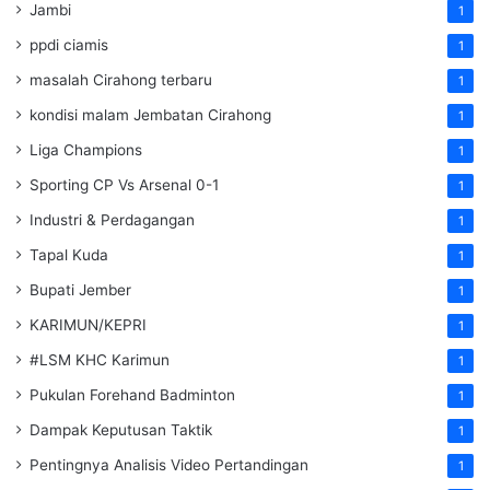
Jambi
1
ppdi ciamis
1
masalah Cirahong terbaru
1
kondisi malam Jembatan Cirahong
1
Liga Champions
1
Sporting CP Vs Arsenal 0-1
1
Industri & Perdagangan
1
Tapal Kuda
1
Bupati Jember
1
KARIMUN/KEPRI
1
#LSM KHC Karimun
1
Pukulan Forehand Badminton
1
Dampak Keputusan Taktik
1
Pentingnya Analisis Video Pertandingan
1