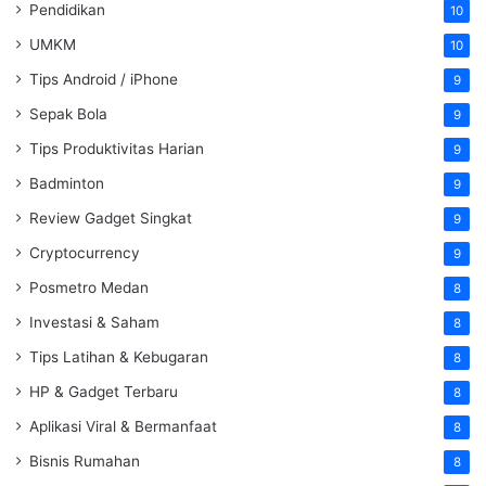
Pendidikan
10
UMKM
10
Tips Android / iPhone
9
Sepak Bola
9
Tips Produktivitas Harian
9
Badminton
9
Review Gadget Singkat
9
Cryptocurrency
9
Posmetro Medan
8
Investasi & Saham
8
Tips Latihan & Kebugaran
8
HP & Gadget Terbaru
8
Aplikasi Viral & Bermanfaat
8
Bisnis Rumahan
8