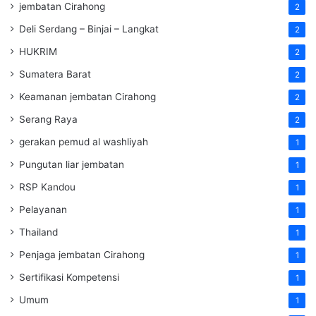
jembatan Cirahong
2
Deli Serdang – Binjai – Langkat
2
HUKRIM
2
Sumatera Barat
2
Keamanan jembatan Cirahong
2
Serang Raya
2
gerakan pemud al washliyah
1
Pungutan liar jembatan
1
RSP Kandou
1
Pelayanan
1
Thailand
1
Penjaga jembatan Cirahong
1
Sertifikasi Kompetensi
1
Umum
1