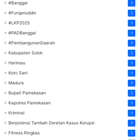
#Banggai
1
#Furqanuddin
1
#LKP2025
1
#PADBanggai
1
#PembangunanDaerah
1
Kabupaten Solok
1
Harimau
1
Koto Sani
1
Madura
1
Bupati Pamekasan
1
Kapolres Pamekasan
1
Kriminal
1
Berpotensi Tambah Deretan Kasus Korupsi
1
Fitness Ringkas
1