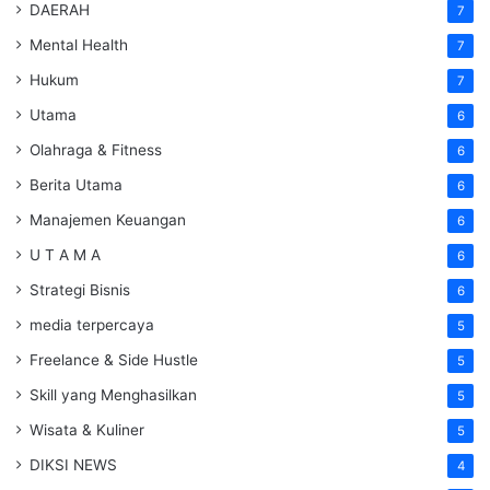
DAERAH
7
Mental Health
7
Hukum
7
Utama
6
Olahraga & Fitness
6
Berita Utama
6
Manajemen Keuangan
6
U T A M A
6
Strategi Bisnis
6
media terpercaya
5
Freelance & Side Hustle
5
Skill yang Menghasilkan
5
Wisata & Kuliner
5
DIKSI NEWS
4