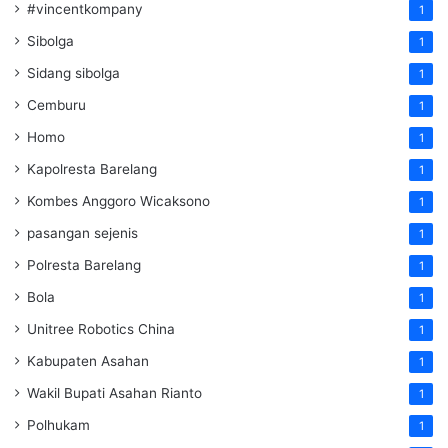
#vincentkompany
1
Sibolga
1
Sidang sibolga
1
Cemburu
1
Homo
1
Kapolresta Barelang
1
Kombes Anggoro Wicaksono
1
pasangan sejenis
1
Polresta Barelang
1
Bola
1
Unitree Robotics China
1
Kabupaten Asahan
1
Wakil Bupati Asahan Rianto
1
Polhukam
1