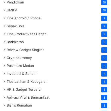
Pendidikan
10
UMKM
10
Tips Android / iPhone
9
Sepak Bola
9
Tips Produktivitas Harian
9
Badminton
9
Review Gadget Singkat
9
Cryptocurrency
9
Posmetro Medan
8
Investasi & Saham
8
Tips Latihan & Kebugaran
8
HP & Gadget Terbaru
8
Aplikasi Viral & Bermanfaat
8
Bisnis Rumahan
8