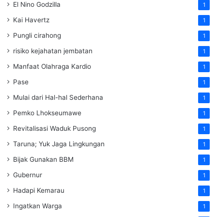
El Nino Godzilla
1
Kai Havertz
1
Pungli cirahong
1
risiko kejahatan jembatan
1
Manfaat Olahraga Kardio
1
Pase
1
Mulai dari Hal-hal Sederhana
1
Pemko Lhokseumawe
1
Revitalisasi Waduk Pusong
1
Taruna; Yuk Jaga Lingkungan
1
Bijak Gunakan BBM
1
Gubernur
1
Hadapi Kemarau
1
Ingatkan Warga
1