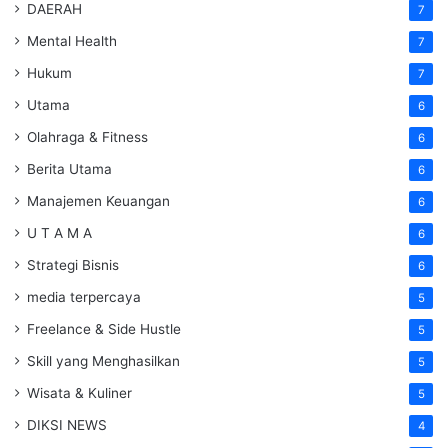
DAERAH
7
Mental Health
7
Hukum
7
Utama
6
Olahraga & Fitness
6
Berita Utama
6
Manajemen Keuangan
6
U T A M A
6
Strategi Bisnis
6
media terpercaya
5
Freelance & Side Hustle
5
Skill yang Menghasilkan
5
Wisata & Kuliner
5
DIKSI NEWS
4