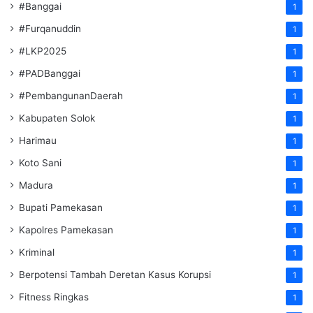
#Banggai
1
#Furqanuddin
1
#LKP2025
1
#PADBanggai
1
#PembangunanDaerah
1
Kabupaten Solok
1
Harimau
1
Koto Sani
1
Madura
1
Bupati Pamekasan
1
Kapolres Pamekasan
1
Kriminal
1
Berpotensi Tambah Deretan Kasus Korupsi
1
Fitness Ringkas
1