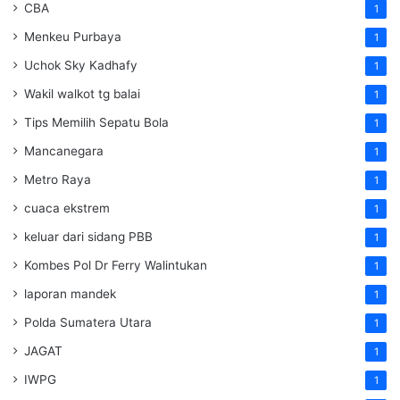
CBA
1
Menkeu Purbaya
1
Uchok Sky Kadhafy
1
Wakil walkot tg balai
1
Tips Memilih Sepatu Bola
1
Mancanegara
1
Metro Raya
1
cuaca ekstrem
1
keluar dari sidang PBB
1
Kombes Pol Dr Ferry Walintukan
1
laporan mandek
1
Polda Sumatera Utara
1
JAGAT
1
IWPG
1