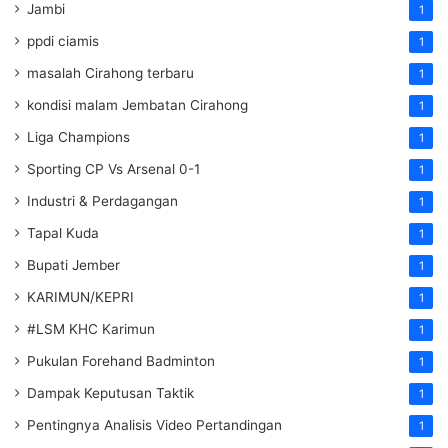
Jambi
1
ppdi ciamis
1
masalah Cirahong terbaru
1
kondisi malam Jembatan Cirahong
1
Liga Champions
1
Sporting CP Vs Arsenal 0-1
1
Industri & Perdagangan
1
Tapal Kuda
1
Bupati Jember
1
KARIMUN/KEPRI
1
#LSM KHC Karimun
1
Pukulan Forehand Badminton
1
Dampak Keputusan Taktik
1
Pentingnya Analisis Video Pertandingan
1