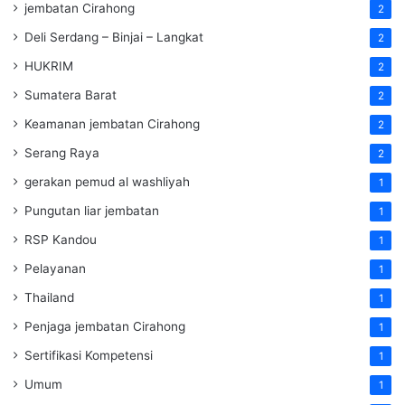
jembatan Cirahong
2
Deli Serdang – Binjai – Langkat
2
HUKRIM
2
Sumatera Barat
2
Keamanan jembatan Cirahong
2
Serang Raya
2
gerakan pemud al washliyah
1
Pungutan liar jembatan
1
RSP Kandou
1
Pelayanan
1
Thailand
1
Penjaga jembatan Cirahong
1
Sertifikasi Kompetensi
1
Umum
1