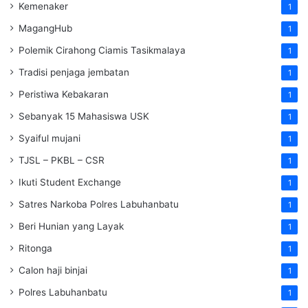
Kemenaker
1
MagangHub
1
Polemik Cirahong Ciamis Tasikmalaya
1
Tradisi penjaga jembatan
1
Peristiwa Kebakaran
1
Sebanyak 15 Mahasiswa USK
1
Syaiful mujani
1
TJSL – PKBL – CSR
1
Ikuti Student Exchange
1
Satres Narkoba Polres Labuhanbatu
1
Beri Hunian yang Layak
1
Ritonga
1
Calon haji binjai
1
Polres Labuhanbatu
1