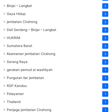
Binjai – Langkat
2
Gaya Hidup
2
jembatan Cirahong
2
Deli Serdang – Binjai – Langkat
2
HUKRIM
2
Sumatera Barat
2
Keamanan jembatan Cirahong
2
Serang Raya
2
gerakan pemud al washliyah
1
Pungutan liar jembatan
1
RSP Kandou
1
Pelayanan
1
Thailand
1
Penjaga jembatan Cirahong
1