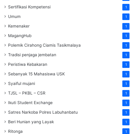
Sertifikasi Kompetensi
1
Umum
1
Kemenaker
1
MagangHub
1
Polemik Cirahong Ciamis Tasikmalaya
1
Tradisi penjaga jembatan
1
Peristiwa Kebakaran
1
Sebanyak 15 Mahasiswa USK
1
Syaiful mujani
1
TJSL – PKBL – CSR
1
Ikuti Student Exchange
1
Satres Narkoba Polres Labuhanbatu
1
Beri Hunian yang Layak
1
Ritonga
1