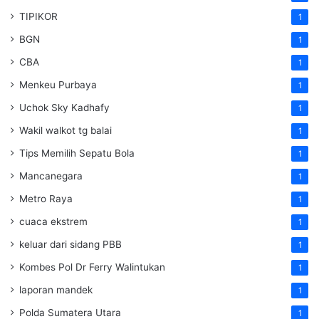
TIPIKOR
1
BGN
1
CBA
1
Menkeu Purbaya
1
Uchok Sky Kadhafy
1
Wakil walkot tg balai
1
Tips Memilih Sepatu Bola
1
Mancanegara
1
Metro Raya
1
cuaca ekstrem
1
keluar dari sidang PBB
1
Kombes Pol Dr Ferry Walintukan
1
laporan mandek
1
Polda Sumatera Utara
1