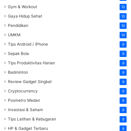
Gym & Workout
10
Gaya Hidup Sehat
10
Pendidikan
10
UMKM
10
Tips Android / iPhone
9
Sepak Bola
9
Tips Produktivitas Harian
9
Badminton
9
Review Gadget Singkat
9
Cryptocurrency
9
Posmetro Medan
8
Investasi & Saham
8
Tips Latihan & Kebugaran
8
HP & Gadget Terbaru
8