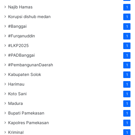
Najib Hamas
1
Korupsi dishub medan
1
#Banggai
1
#Furqanuddin
1
#LKP2025
1
#PADBanggai
1
#PembangunanDaerah
1
Kabupaten Solok
1
Harimau
1
Koto Sani
1
Madura
1
Bupati Pamekasan
1
Kapolres Pamekasan
1
Kriminal
1