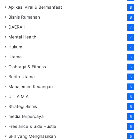
Aplikasi Viral & Bermanfaat
8
Bisnis Rumahan
8
DAERAH
7
Mental Health
7
Hukum
7
Utama
6
Olahraga & Fitness
6
Berita Utama
6
Manajemen Keuangan
6
U T A M A
6
Strategi Bisnis
6
media terpercaya
5
Freelance & Side Hustle
5
Skill yang Menghasilkan
5