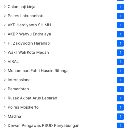
Calon haji binjai
1
Polres Labuhanbatu
1
AKP Hardiyanto SH MH
1
AKBP Wahyu Endrajaya
1
H. Zakiyuddin Harahap
1
Wakil Wali Kota Medan
1
VIRAL
1
Muhammad Fahri Husein Ritonga
1
Internasional
1
Pemerintah
1
Rusak Akibat Arus Lebaran
1
Polres Mojokerto
1
Madina
1
Dewan Pengawas RSUD Panyabungan
1