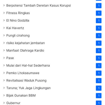
Berpotensi Tambah Deretan Kasus Korupsi
1
Fitness Ringkas
1
El Nino Godzilla
1
Kai Havertz
1
Pungli cirahong
1
risiko kejahatan jembatan
1
Manfaat Olahraga Kardio
1
Pase
1
Mulai dari Hal-hal Sederhana
1
Pemko Lhokseumawe
1
Revitalisasi Waduk Pusong
1
Taruna; Yuk Jaga Lingkungan
1
Bijak Gunakan BBM
1
Gubernur
1