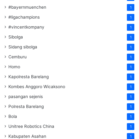
#bayernmuenchen
1
#ligachampions
1
#vincentkompany
1
Sibolga
1
Sidang sibolga
1
Cemburu
1
Homo
1
Kapolresta Barelang
1
Kombes Anggoro Wicaksono
1
pasangan sejenis
1
Polresta Barelang
1
Bola
1
Unitree Robotics China
1
Kabupaten Asahan
1