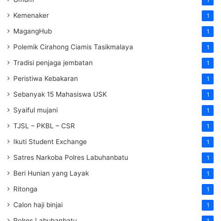
Kemenaker
1
MagangHub
1
Polemik Cirahong Ciamis Tasikmalaya
1
Tradisi penjaga jembatan
1
Peristiwa Kebakaran
1
Sebanyak 15 Mahasiswa USK
1
Syaiful mujani
1
TJSL – PKBL – CSR
1
Ikuti Student Exchange
1
Satres Narkoba Polres Labuhanbatu
1
Beri Hunian yang Layak
1
Ritonga
1
Calon haji binjai
1
Polres Labuhanbatu
1