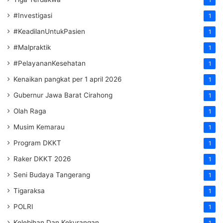
#Investigasi
1
#KeadilanUntukPasien
1
#Malpraktik
1
#PelayananKesehatan
1
Kenaikan pangkat per 1 april 2026
1
Gubernur Jawa Barat Cirahong
1
Olah Raga
1
Musim Kemarau
1
Program DKKT
1
Raker DKKT 2026
1
Seni Budaya Tangerang
1
Tigaraksa
1
POLRI
1
Kelebihan Dan Kekurangan
1