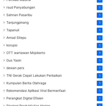
rsud Panyabungan
1
Sahnan Pasaribu
1
Tanjungpinang
1
Tapanuli
1
Amsal Sitepu
1
korupsi
1
OTT wartawan Mojokerto
1
Gus Yasin
1
dewan pers
1
TNI Gerak Cepat Lakukan Perbaikan
1
Kumpulan Berita Olahraga
1
Rekomendasi Aplikasi Viral Bermanfaat
1
Perangkat Digital Efisien
1
Strategi Produktivitas Harian
1