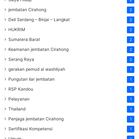
jembatan Cirahong
2
Deli Serdang – Binjai – Langkat
2
HUKRIM
2
Sumatera Barat
2
Keamanan jembatan Cirahong
2
Serang Raya
2
gerakan pemud al washliyah
1
Pungutan liar jembatan
1
RSP Kandou
1
Pelayanan
1
Thailand
1
Penjaga jembatan Cirahong
1
Sertifikasi Kompetensi
1
Umum
1