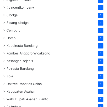
#vincentkompany
1
Sibolga
1
Sidang sibolga
1
Cemburu
1
Homo
1
Kapolresta Barelang
1
Kombes Anggoro Wicaksono
1
pasangan sejenis
1
Polresta Barelang
1
Bola
1
Unitree Robotics China
1
Kabupaten Asahan
1
Wakil Bupati Asahan Rianto
1
Polhukam
1