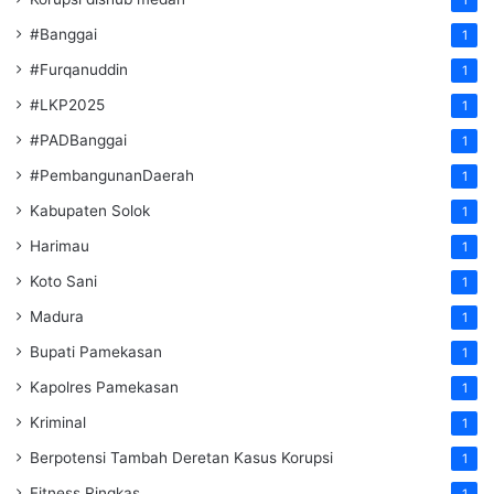
#Banggai
1
#Furqanuddin
1
#LKP2025
1
#PADBanggai
1
#PembangunanDaerah
1
Kabupaten Solok
1
Harimau
1
Koto Sani
1
Madura
1
Bupati Pamekasan
1
Kapolres Pamekasan
1
Kriminal
1
Berpotensi Tambah Deretan Kasus Korupsi
1
Fitness Ringkas
1