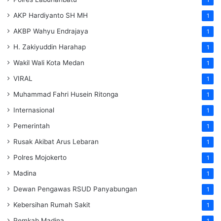
AKP Hardiyanto SH MH
1
AKBP Wahyu Endrajaya
1
H. Zakiyuddin Harahap
1
Wakil Wali Kota Medan
1
VIRAL
1
Muhammad Fahri Husein Ritonga
1
Internasional
1
Pemerintah
1
Rusak Akibat Arus Lebaran
1
Polres Mojokerto
1
Madina
1
Dewan Pengawas RSUD Panyabungan
1
Kebersihan Rumah Sakit
1
Pemkab Madina
1