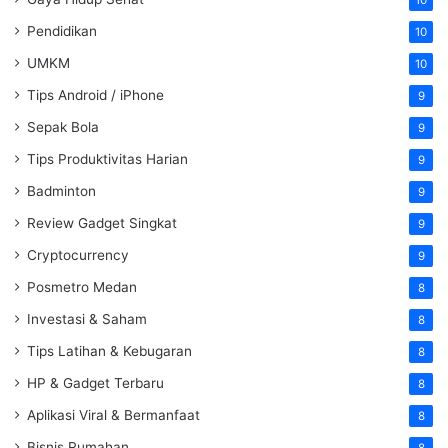
Pendidikan
10
UMKM
10
Tips Android / iPhone
9
Sepak Bola
9
Tips Produktivitas Harian
9
Badminton
9
Review Gadget Singkat
9
Cryptocurrency
9
Posmetro Medan
8
Investasi & Saham
8
Tips Latihan & Kebugaran
8
HP & Gadget Terbaru
8
Aplikasi Viral & Bermanfaat
8
Bisnis Rumahan
8