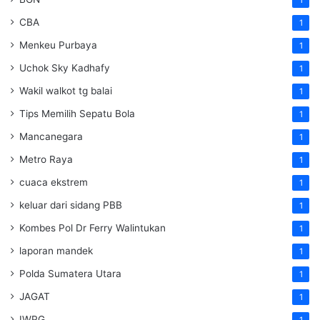
CBA
1
Menkeu Purbaya
1
Uchok Sky Kadhafy
1
Wakil walkot tg balai
1
Tips Memilih Sepatu Bola
1
Mancanegara
1
Metro Raya
1
cuaca ekstrem
1
keluar dari sidang PBB
1
Kombes Pol Dr Ferry Walintukan
1
laporan mandek
1
Polda Sumatera Utara
1
JAGAT
1
IWPG
1