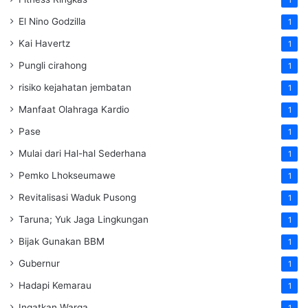
El Nino Godzilla
1
Kai Havertz
1
Pungli cirahong
1
risiko kejahatan jembatan
1
Manfaat Olahraga Kardio
1
Pase
1
Mulai dari Hal-hal Sederhana
1
Pemko Lhokseumawe
1
Revitalisasi Waduk Pusong
1
Taruna; Yuk Jaga Lingkungan
1
Bijak Gunakan BBM
1
Gubernur
1
Hadapi Kemarau
1
Ingatkan Warga
1