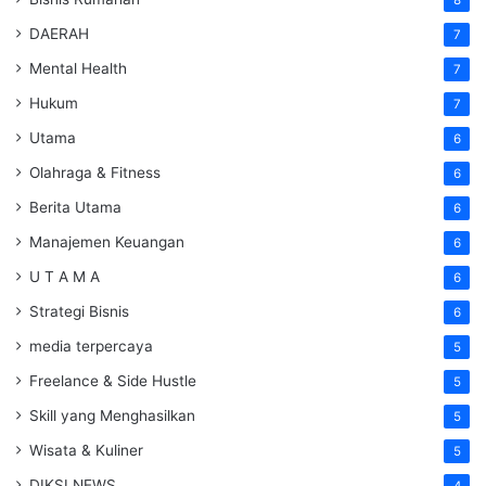
DAERAH
7
Mental Health
7
Hukum
7
Utama
6
Olahraga & Fitness
6
Berita Utama
6
Manajemen Keuangan
6
U T A M A
6
Strategi Bisnis
6
media terpercaya
5
Freelance & Side Hustle
5
Skill yang Menghasilkan
5
Wisata & Kuliner
5
DIKSI NEWS
4