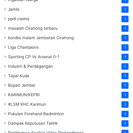
Jambi
1
ppdi ciamis
1
masalah Cirahong terbaru
1
kondisi malam Jembatan Cirahong
1
Liga Champions
1
Sporting CP Vs Arsenal 0-1
1
Industri & Perdagangan
1
Tapal Kuda
1
Bupati Jember
1
KARIMUN/KEPRI
1
#LSM KHC Karimun
1
Pukulan Forehand Badminton
1
Dampak Keputusan Taktik
1
Pentingnya Analisis Video Pertandingan
1