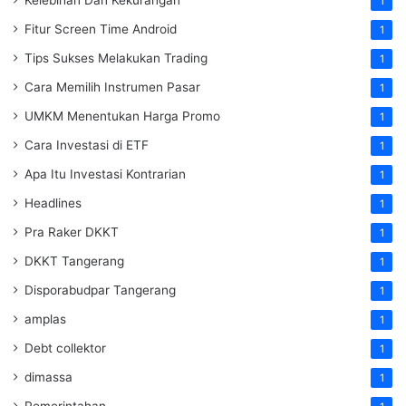
1
Fitur Screen Time Android
1
Tips Sukses Melakukan Trading
1
Cara Memilih Instrumen Pasar
1
UMKM Menentukan Harga Promo
1
Cara Investasi di ETF
1
Apa Itu Investasi Kontrarian
1
Headlines
1
Pra Raker DKKT
1
DKKT Tangerang
1
Disporabudpar Tangerang
1
amplas
1
Debt collektor
1
dimassa
1
Pemerintahan