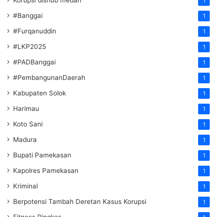
1
#Banggai
1
#Furqanuddin
1
#LKP2025
1
#PADBanggai
1
#PembangunanDaerah
1
Kabupaten Solok
1
Harimau
1
Koto Sani
1
Madura
1
Bupati Pamekasan
1
Kapolres Pamekasan
1
Kriminal
1
Berpotensi Tambah Deretan Kasus Korupsi
1
Fitness Ringkas