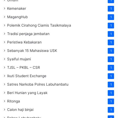
1
Kemenaker
1
MagangHub
1
Polemik Cirahong Ciamis Tasikmalaya
1
Tradisi penjaga jembatan
1
Peristiwa Kebakaran
1
Sebanyak 15 Mahasiswa USK
1
Syaiful mujani
1
TJSL – PKBL – CSR
1
Ikuti Student Exchange
1
Satres Narkoba Polres Labuhanbatu
1
Beri Hunian yang Layak
1
Ritonga
1
Calon haji binjai
1
Polres Labuhanbatu