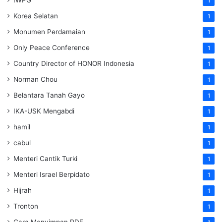
1
Korea Selatan
1
Monumen Perdamaian
1
Only Peace Conference
1
Country Director of HONOR Indonesia
1
Norman Chou
1
Belantara Tanah Gayo
1
IKA-USK Mengabdi
1
hamil
1
cabul
1
Menteri Cantik Turki
1
Menteri Israel Berpidato
1
Hijrah
1
Tronton
1
Cara Menyimpan PDF