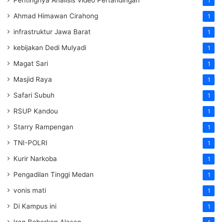
1
Ahmad Himawan Cirahong
1
infrastruktur Jawa Barat
1
kebijakan Dedi Mulyadi
1
Magat Sari
1
Masjid Raya
1
Safari Subuh
1
RSUP Kandou
1
Starry Rampengan
1
TNI-POLRI
1
Kurir Narkoba
1
Pengadilan Tinggi Medan
1
vonis mati
1
Di Kampus ini
1
Iran Beberkan Alasan