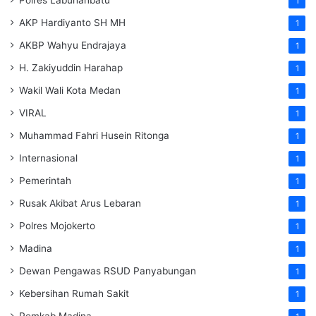
1
AKP Hardiyanto SH MH
1
AKBP Wahyu Endrajaya
1
H. Zakiyuddin Harahap
1
Wakil Wali Kota Medan
1
VIRAL
1
Muhammad Fahri Husein Ritonga
1
Internasional
1
Pemerintah
1
Rusak Akibat Arus Lebaran
1
Polres Mojokerto
1
Madina
1
Dewan Pengawas RSUD Panyabungan
1
Kebersihan Rumah Sakit
1
Pemkab Madina