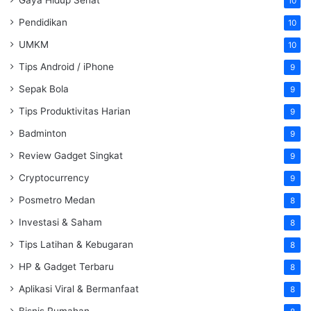
10
Pendidikan
10
UMKM
10
Tips Android / iPhone
9
Sepak Bola
9
Tips Produktivitas Harian
9
Badminton
9
Review Gadget Singkat
9
Cryptocurrency
9
Posmetro Medan
8
Investasi & Saham
8
Tips Latihan & Kebugaran
8
HP & Gadget Terbaru
8
Aplikasi Viral & Bermanfaat
8
Bisnis Rumahan