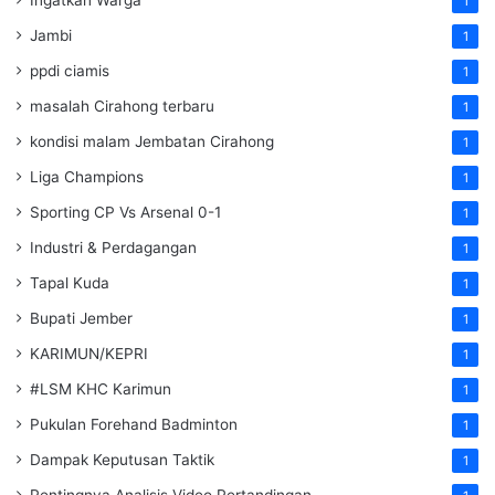
1
Jambi
1
ppdi ciamis
1
masalah Cirahong terbaru
1
kondisi malam Jembatan Cirahong
1
Liga Champions
1
Sporting CP Vs Arsenal 0-1
1
Industri & Perdagangan
1
Tapal Kuda
1
Bupati Jember
1
KARIMUN/KEPRI
1
#LSM KHC Karimun
1
Pukulan Forehand Badminton
1
Dampak Keputusan Taktik
1
Pentingnya Analisis Video Pertandingan