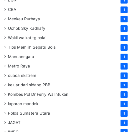
1
CBA
1
Menkeu Purbaya
1
Uchok Sky Kadhafy
1
Wakil walkot tg balai
1
Tips Memilih Sepatu Bola
1
Mancanegara
1
Metro Raya
1
cuaca ekstrem
1
keluar dari sidang PBB
1
Kombes Pol Dr Ferry Walintukan
1
laporan mandek
1
Polda Sumatera Utara
1
JAGAT
1
IWPG