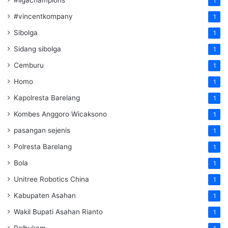
1
#vincentkompany
1
Sibolga
1
Sidang sibolga
1
Cemburu
1
Homo
1
Kapolresta Barelang
1
Kombes Anggoro Wicaksono
1
pasangan sejenis
1
Polresta Barelang
1
Bola
1
Unitree Robotics China
1
Kabupaten Asahan
1
Wakil Bupati Asahan Rianto
1
Polhukam