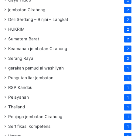
2
jembatan Cirahong
2
Deli Serdang – Binjai – Langkat
2
HUKRIM
2
Sumatera Barat
2
Keamanan jembatan Cirahong
2
Serang Raya
2
gerakan pemud al washliyah
1
Pungutan liar jembatan
1
RSP Kandou
1
Pelayanan
1
Thailand
1
Penjaga jembatan Cirahong
1
Sertifikasi Kompetensi
1
Umum