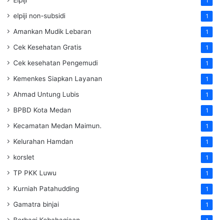
1
elpiji non-subsidi
1
Amankan Mudik Lebaran
1
Cek Kesehatan Gratis
1
Cek kesehatan Pengemudi
1
Kemenkes Siapkan Layanan
1
Ahmad Untung Lubis
1
BPBD Kota Medan
1
Kecamatan Medan Maimun.
1
Kelurahan Hamdan
1
korslet
1
TP PKK Luwu
1
Kurniah Patahudding
1
Gamatra binjai
1
Berbagi Kebahagiaan