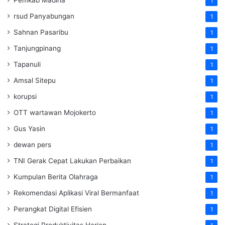
1
rsud Panyabungan
1
Sahnan Pasaribu
1
Tanjungpinang
1
Tapanuli
1
Amsal Sitepu
1
korupsi
1
OTT wartawan Mojokerto
1
Gus Yasin
1
dewan pers
1
TNI Gerak Cepat Lakukan Perbaikan
1
Kumpulan Berita Olahraga
1
Rekomendasi Aplikasi Viral Bermanfaat
1
Perangkat Digital Efisien
1
Strategi Produktivitas Harian