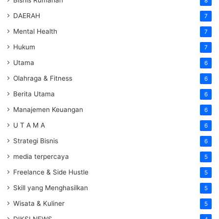
8
DAERAH
7
Mental Health
7
Hukum
7
Utama
6
Olahraga & Fitness
6
Berita Utama
6
Manajemen Keuangan
6
U T A M A
6
Strategi Bisnis
6
media terpercaya
5
Freelance & Side Hustle
5
Skill yang Menghasilkan
5
Wisata & Kuliner
5
DIKSI NEWS