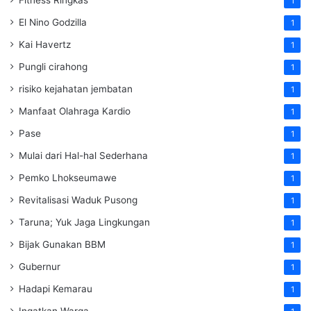
1
El Nino Godzilla
1
Kai Havertz
1
Pungli cirahong
1
risiko kejahatan jembatan
1
Manfaat Olahraga Kardio
1
Pase
1
Mulai dari Hal-hal Sederhana
1
Pemko Lhokseumawe
1
Revitalisasi Waduk Pusong
1
Taruna; Yuk Jaga Lingkungan
1
Bijak Gunakan BBM
1
Gubernur
1
Hadapi Kemarau
1
Ingatkan Warga