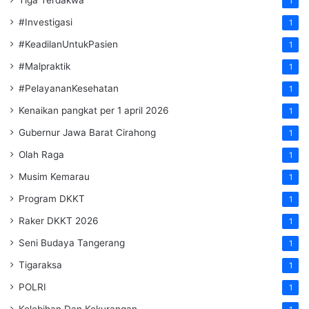
1
#Investigasi
1
#KeadilanUntukPasien
1
#Malpraktik
1
#PelayananKesehatan
1
Kenaikan pangkat per 1 april 2026
1
Gubernur Jawa Barat Cirahong
1
Olah Raga
1
Musim Kemarau
1
Program DKKT
1
Raker DKKT 2026
1
Seni Budaya Tangerang
1
Tigaraksa
1
POLRI
1
Kelebihan Dan Kekurangan