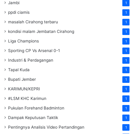
Jambi
1
ppdi ciamis
1
masalah Cirahong terbaru
1
kondisi malam Jembatan Cirahong
1
Liga Champions
1
Sporting CP Vs Arsenal 0-1
1
Industri & Perdagangan
1
Tapal Kuda
1
Bupati Jember
1
KARIMUN/KEPRI
1
#LSM KHC Karimun
1
Pukulan Forehand Badminton
1
Dampak Keputusan Taktik
1
Pentingnya Analisis Video Pertandingan
1