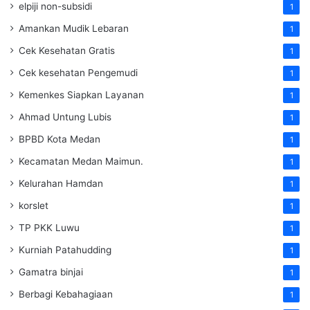
elpiji non-subsidi
1
Amankan Mudik Lebaran
1
Cek Kesehatan Gratis
1
Cek kesehatan Pengemudi
1
Kemenkes Siapkan Layanan
1
Ahmad Untung Lubis
1
BPBD Kota Medan
1
Kecamatan Medan Maimun.
1
Kelurahan Hamdan
1
korslet
1
TP PKK Luwu
1
Kurniah Patahudding
1
Gamatra binjai
1
Berbagi Kebahagiaan
1