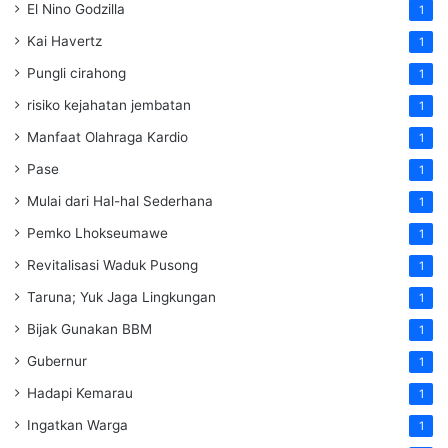
El Nino Godzilla
1
Kai Havertz
1
Pungli cirahong
1
risiko kejahatan jembatan
1
Manfaat Olahraga Kardio
1
Pase
1
Mulai dari Hal-hal Sederhana
1
Pemko Lhokseumawe
1
Revitalisasi Waduk Pusong
1
Taruna; Yuk Jaga Lingkungan
1
Bijak Gunakan BBM
1
Gubernur
1
Hadapi Kemarau
1
Ingatkan Warga
1