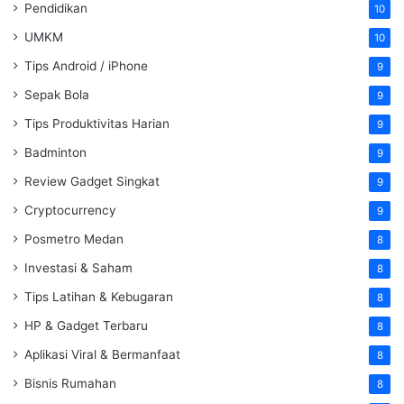
Pendidikan
10
UMKM
10
Tips Android / iPhone
9
Sepak Bola
9
Tips Produktivitas Harian
9
Badminton
9
Review Gadget Singkat
9
Cryptocurrency
9
Posmetro Medan
8
Investasi & Saham
8
Tips Latihan & Kebugaran
8
HP & Gadget Terbaru
8
Aplikasi Viral & Bermanfaat
8
Bisnis Rumahan
8