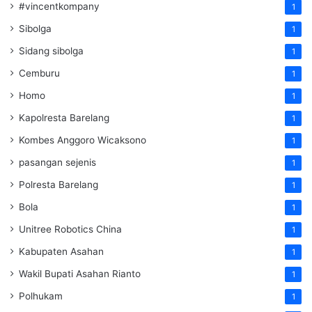
#vincentkompany
1
Sibolga
1
Sidang sibolga
1
Cemburu
1
Homo
1
Kapolresta Barelang
1
Kombes Anggoro Wicaksono
1
pasangan sejenis
1
Polresta Barelang
1
Bola
1
Unitree Robotics China
1
Kabupaten Asahan
1
Wakil Bupati Asahan Rianto
1
Polhukam
1