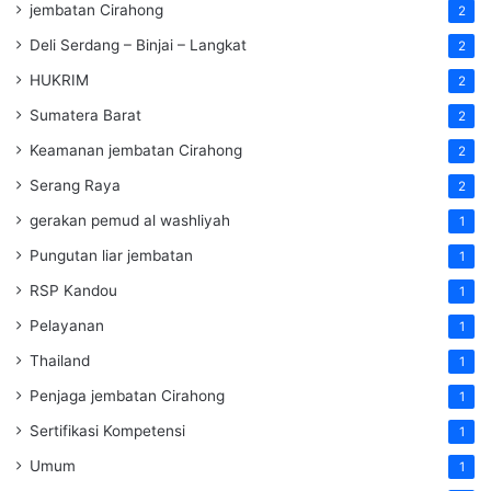
jembatan Cirahong
2
Deli Serdang – Binjai – Langkat
2
HUKRIM
2
Sumatera Barat
2
Keamanan jembatan Cirahong
2
Serang Raya
2
gerakan pemud al washliyah
1
Pungutan liar jembatan
1
RSP Kandou
1
Pelayanan
1
Thailand
1
Penjaga jembatan Cirahong
1
Sertifikasi Kompetensi
1
Umum
1