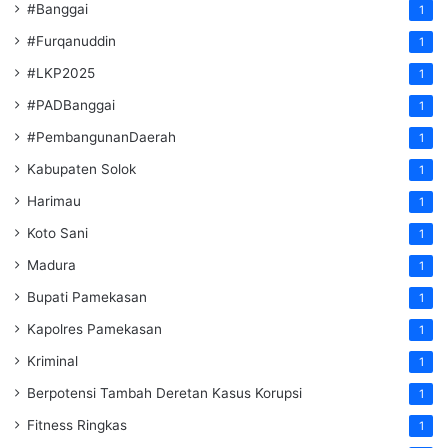
#Banggai
1
#Furqanuddin
1
#LKP2025
1
#PADBanggai
1
#PembangunanDaerah
1
Kabupaten Solok
1
Harimau
1
Koto Sani
1
Madura
1
Bupati Pamekasan
1
Kapolres Pamekasan
1
Kriminal
1
Berpotensi Tambah Deretan Kasus Korupsi
1
Fitness Ringkas
1