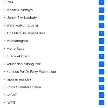
CBA
1
Menkeu Purbaya
1
Uchok Sky Kadhafy
1
Wakil walkot tg balai
1
Tips Memilih Sepatu Bola
1
Mancanegara
1
Metro Raya
1
cuaca ekstrem
1
keluar dari sidang PBB
1
Kombes Pol Dr Ferry Walintukan
1
laporan mandek
1
Polda Sumatera Utara
1
JAGAT
1
IWPG
1