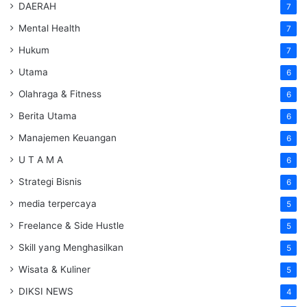
DAERAH
7
Mental Health
7
Hukum
7
Utama
6
Olahraga & Fitness
6
Berita Utama
6
Manajemen Keuangan
6
U T A M A
6
Strategi Bisnis
6
media terpercaya
5
Freelance & Side Hustle
5
Skill yang Menghasilkan
5
Wisata & Kuliner
5
DIKSI NEWS
4