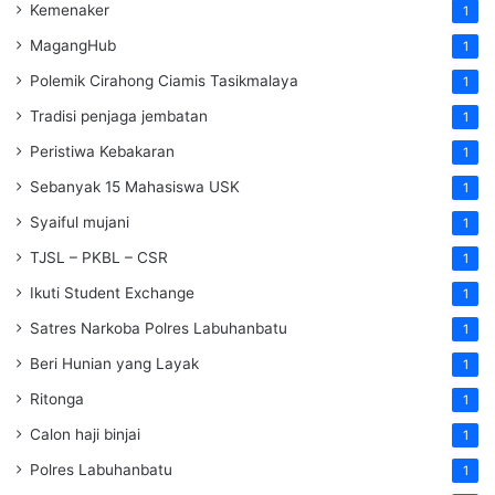
Kemenaker
1
MagangHub
1
Polemik Cirahong Ciamis Tasikmalaya
1
Tradisi penjaga jembatan
1
Peristiwa Kebakaran
1
Sebanyak 15 Mahasiswa USK
1
Syaiful mujani
1
TJSL – PKBL – CSR
1
Ikuti Student Exchange
1
Satres Narkoba Polres Labuhanbatu
1
Beri Hunian yang Layak
1
Ritonga
1
Calon haji binjai
1
Polres Labuhanbatu
1