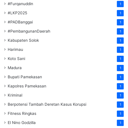
#Furqanuddin
1
#LKP2025
1
#PADBanggai
1
#PembangunanDaerah
1
Kabupaten Solok
1
Harimau
1
Koto Sani
1
Madura
1
Bupati Pamekasan
1
Kapolres Pamekasan
1
Kriminal
1
Berpotensi Tambah Deretan Kasus Korupsi
1
Fitness Ringkas
1
El Nino Godzilla
1