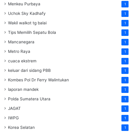
Menkeu Purbaya
1
Uchok Sky Kadhafy
1
Wakil walkot tg balai
1
Tips Memilih Sepatu Bola
1
Mancanegara
1
Metro Raya
1
cuaca ekstrem
1
keluar dari sidang PBB
1
Kombes Pol Dr Ferry Walintukan
1
laporan mandek
1
Polda Sumatera Utara
1
JAGAT
1
IWPG
1
Korea Selatan
1