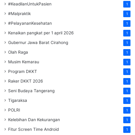
#KeadilanUntukPasien
1
#Malpraktik
1
#PelayananKesehatan
1
Kenaikan pangkat per 1 april 2026
1
Gubernur Jawa Barat Cirahong
1
Olah Raga
1
Musim Kemarau
1
Program DKKT
1
Raker DKKT 2026
1
Seni Budaya Tangerang
1
Tigaraksa
1
POLRI
1
Kelebihan Dan Kekurangan
1
Fitur Screen Time Android
1