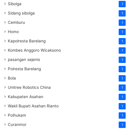
Sibolga
1
Sidang sibolga
1
Cemburu
1
Homo
1
Kapolresta Barelang
1
Kombes Anggoro Wicaksono
1
pasangan sejenis
1
Polresta Barelang
1
Bola
1
Unitree Robotics China
1
Kabupaten Asahan
1
Wakil Bupati Asahan Rianto
1
Polhukam
1
Curanmor
1