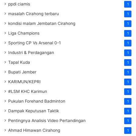
ppdi ciamis
1
masalah Cirahong terbaru
1
kondisi malam Jembatan Cirahong
1
Liga Champions
1
Sporting CP Vs Arsenal 0-1
1
Industri & Perdagangan
1
Tapal Kuda
1
Bupati Jember
1
KARIMUN/KEPRI
1
#LSM KHC Karimun
1
Pukulan Forehand Badminton
1
Dampak Keputusan Taktik
1
Pentingnya Analisis Video Pertandingan
1
Ahmad Himawan Cirahong
1