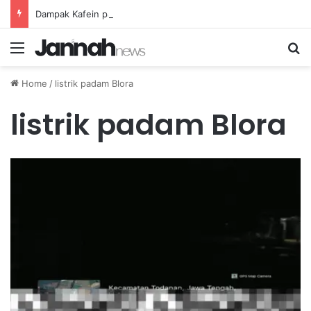
Dampak Kafein pada Penyerapan Nutrisi dan Batas Konsumsi Kopi yang Aman
Menu
Se
Home
/
listrik padam Blora
listrik padam Blora