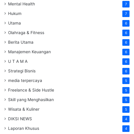
Mental Health
7
Hukum
7
Utama
6
Olahraga & Fitness
6
Berita Utama
6
Manajemen Keuangan
6
U T A M A
6
Strategi Bisnis
6
media terpercaya
5
Freelance & Side Hustle
5
Skill yang Menghasilkan
5
Wisata & Kuliner
5
DIKSI NEWS
4
Laporan Khusus
4