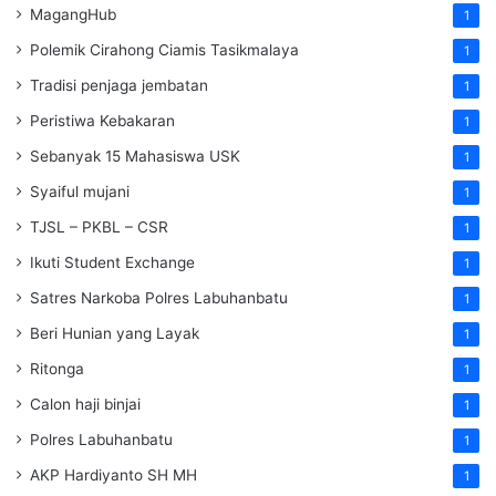
MagangHub
1
Polemik Cirahong Ciamis Tasikmalaya
1
Tradisi penjaga jembatan
1
Peristiwa Kebakaran
1
Sebanyak 15 Mahasiswa USK
1
Syaiful mujani
1
TJSL – PKBL – CSR
1
Ikuti Student Exchange
1
Satres Narkoba Polres Labuhanbatu
1
Beri Hunian yang Layak
1
Ritonga
1
Calon haji binjai
1
Polres Labuhanbatu
1
AKP Hardiyanto SH MH
1