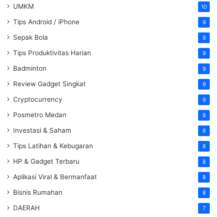
UMKM
10
Tips Android / iPhone
9
Sepak Bola
9
Tips Produktivitas Harian
9
Badminton
9
Review Gadget Singkat
9
Cryptocurrency
9
Posmetro Medan
8
Investasi & Saham
8
Tips Latihan & Kebugaran
8
HP & Gadget Terbaru
8
Aplikasi Viral & Bermanfaat
8
Bisnis Rumahan
8
DAERAH
7