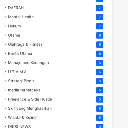
DAERAH
7
Mental Health
7
Hukum
7
Utama
6
Olahraga & Fitness
6
Berita Utama
6
Manajemen Keuangan
6
U T A M A
6
Strategi Bisnis
6
media terpercaya
5
Freelance & Side Hustle
5
Skill yang Menghasilkan
5
Wisata & Kuliner
5
DIKSI NEWS
4