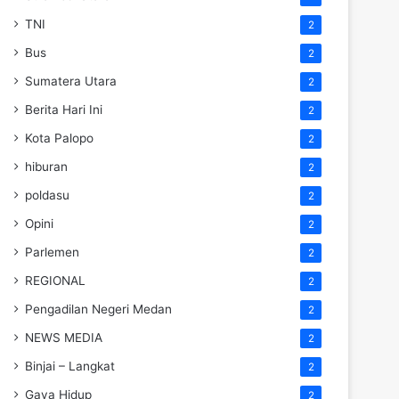
TNI
2
Bus
2
Sumatera Utara
2
Berita Hari Ini
2
Kota Palopo
2
hiburan
2
poldasu
2
Opini
2
Parlemen
2
REGIONAL
2
Pengadilan Negeri Medan
2
NEWS MEDIA
2
Binjai – Langkat
2
Gaya Hidup
2