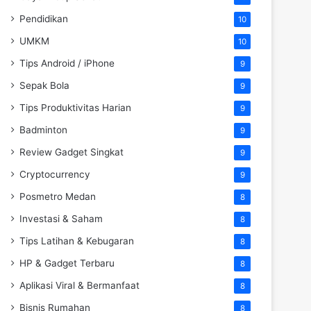
Pendidikan
10
UMKM
10
Tips Android / iPhone
9
Sepak Bola
9
Tips Produktivitas Harian
9
Badminton
9
Review Gadget Singkat
9
Cryptocurrency
9
Posmetro Medan
8
Investasi & Saham
8
Tips Latihan & Kebugaran
8
HP & Gadget Terbaru
8
Aplikasi Viral & Bermanfaat
8
Bisnis Rumahan
8