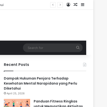
Log In
Random Article
Sidebar
Search
for
Recent Posts
Dampak Hukuman Penjara Terhadap
Kesehatan Mental Narapidana yang Perlu
Diketahui
April 25, 2026
Panduan Fitness Ringkas
untuk Memastikan Aktivitas