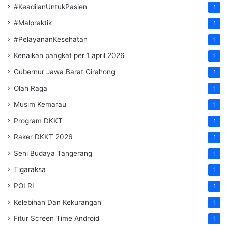
#KeadilanUntukPasien
1
#Malpraktik
1
#PelayananKesehatan
1
Kenaikan pangkat per 1 april 2026
1
Gubernur Jawa Barat Cirahong
1
Olah Raga
1
Musim Kemarau
1
Program DKKT
1
Raker DKKT 2026
1
Seni Budaya Tangerang
1
Tigaraksa
1
POLRI
1
Kelebihan Dan Kekurangan
1
Fitur Screen Time Android
1