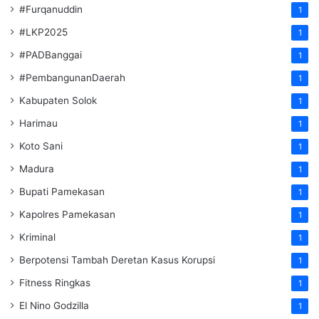
#Furqanuddin
1
#LKP2025
1
#PADBanggai
1
#PembangunanDaerah
1
Kabupaten Solok
1
Harimau
1
Koto Sani
1
Madura
1
Bupati Pamekasan
1
Kapolres Pamekasan
1
Kriminal
1
Berpotensi Tambah Deretan Kasus Korupsi
1
Fitness Ringkas
1
El Nino Godzilla
1