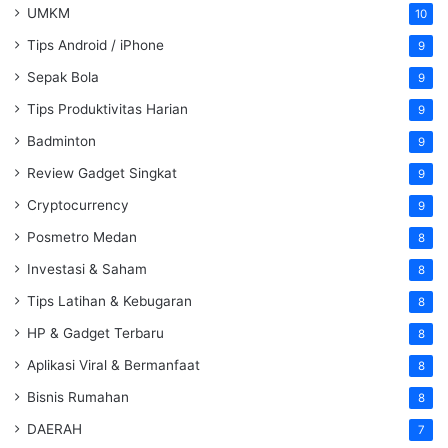
UMKM
10
Tips Android / iPhone
9
Sepak Bola
9
Tips Produktivitas Harian
9
Badminton
9
Review Gadget Singkat
9
Cryptocurrency
9
Posmetro Medan
8
Investasi & Saham
8
Tips Latihan & Kebugaran
8
HP & Gadget Terbaru
8
Aplikasi Viral & Bermanfaat
8
Bisnis Rumahan
8
DAERAH
7