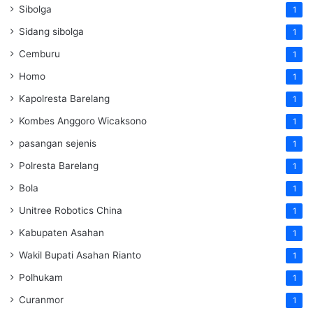
Sibolga
1
Sidang sibolga
1
Cemburu
1
Homo
1
Kapolresta Barelang
1
Kombes Anggoro Wicaksono
1
pasangan sejenis
1
Polresta Barelang
1
Bola
1
Unitree Robotics China
1
Kabupaten Asahan
1
Wakil Bupati Asahan Rianto
1
Polhukam
1
Curanmor
1