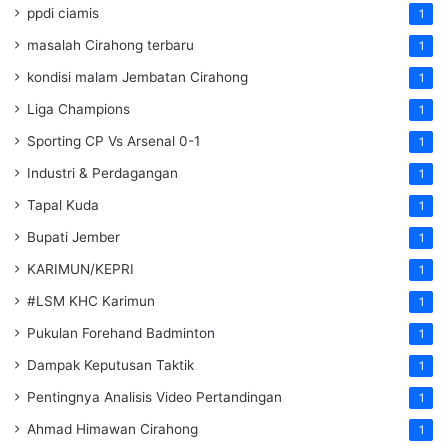
ppdi ciamis
1
masalah Cirahong terbaru
1
kondisi malam Jembatan Cirahong
1
Liga Champions
1
Sporting CP Vs Arsenal 0-1
1
Industri & Perdagangan
1
Tapal Kuda
1
Bupati Jember
1
KARIMUN/KEPRI
1
#LSM KHC Karimun
1
Pukulan Forehand Badminton
1
Dampak Keputusan Taktik
1
Pentingnya Analisis Video Pertandingan
1
Ahmad Himawan Cirahong
1