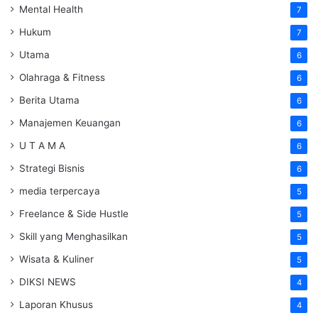
Mental Health
7
Hukum
7
Utama
6
Olahraga & Fitness
6
Berita Utama
6
Manajemen Keuangan
6
U T A M A
6
Strategi Bisnis
6
media terpercaya
5
Freelance & Side Hustle
5
Skill yang Menghasilkan
5
Wisata & Kuliner
5
DIKSI NEWS
4
Laporan Khusus
4