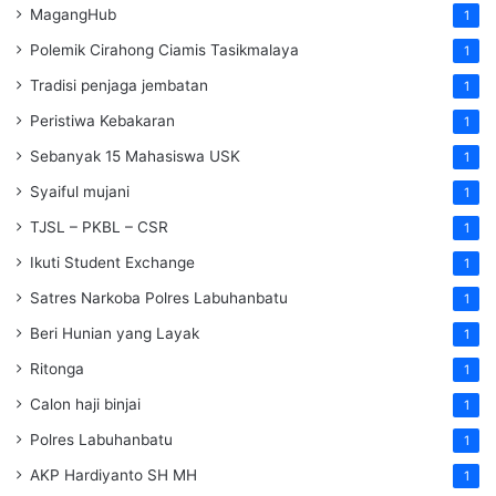
MagangHub
1
Polemik Cirahong Ciamis Tasikmalaya
1
Tradisi penjaga jembatan
1
Peristiwa Kebakaran
1
Sebanyak 15 Mahasiswa USK
1
Syaiful mujani
1
TJSL – PKBL – CSR
1
Ikuti Student Exchange
1
Satres Narkoba Polres Labuhanbatu
1
Beri Hunian yang Layak
1
Ritonga
1
Calon haji binjai
1
Polres Labuhanbatu
1
AKP Hardiyanto SH MH
1