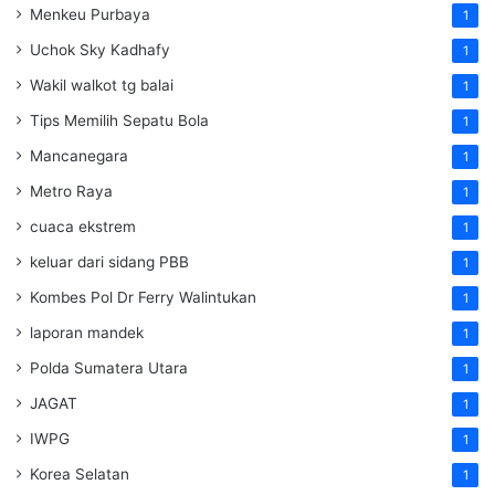
Menkeu Purbaya
1
Uchok Sky Kadhafy
1
Wakil walkot tg balai
1
Tips Memilih Sepatu Bola
1
Mancanegara
1
Metro Raya
1
cuaca ekstrem
1
keluar dari sidang PBB
1
Kombes Pol Dr Ferry Walintukan
1
laporan mandek
1
Polda Sumatera Utara
1
JAGAT
1
IWPG
1
Korea Selatan
1