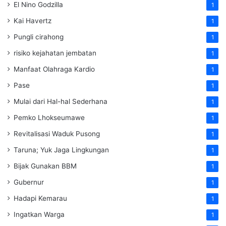
El Nino Godzilla
1
Kai Havertz
1
Pungli cirahong
1
risiko kejahatan jembatan
1
Manfaat Olahraga Kardio
1
Pase
1
Mulai dari Hal-hal Sederhana
1
Pemko Lhokseumawe
1
Revitalisasi Waduk Pusong
1
Taruna; Yuk Jaga Lingkungan
1
Bijak Gunakan BBM
1
Gubernur
1
Hadapi Kemarau
1
Ingatkan Warga
1