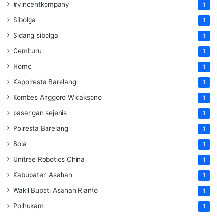
#vincentkompany
1
Sibolga
1
Sidang sibolga
1
Cemburu
1
Homo
1
Kapolresta Barelang
1
Kombes Anggoro Wicaksono
1
pasangan sejenis
1
Polresta Barelang
1
Bola
1
Unitree Robotics China
1
Kabupaten Asahan
1
Wakil Bupati Asahan Rianto
1
Polhukam
1