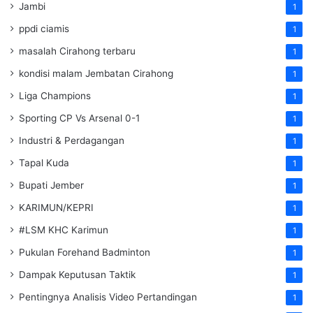
Jambi
1
ppdi ciamis
1
masalah Cirahong terbaru
1
kondisi malam Jembatan Cirahong
1
Liga Champions
1
Sporting CP Vs Arsenal 0-1
1
Industri & Perdagangan
1
Tapal Kuda
1
Bupati Jember
1
KARIMUN/KEPRI
1
#LSM KHC Karimun
1
Pukulan Forehand Badminton
1
Dampak Keputusan Taktik
1
Pentingnya Analisis Video Pertandingan
1