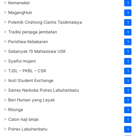
Kemenaker
1
MagangHub
1
Polemik Cirahong Ciamis Tasikmalaya
1
Tradisi penjaga jembatan
1
Peristiwa Kebakaran
1
Sebanyak 15 Mahasiswa USK
1
Syaiful mujani
1
TJSL – PKBL – CSR
1
Ikuti Student Exchange
1
Satres Narkoba Polres Labuhanbatu
1
Beri Hunian yang Layak
1
Ritonga
1
Calon haji binjai
1
Polres Labuhanbatu
1