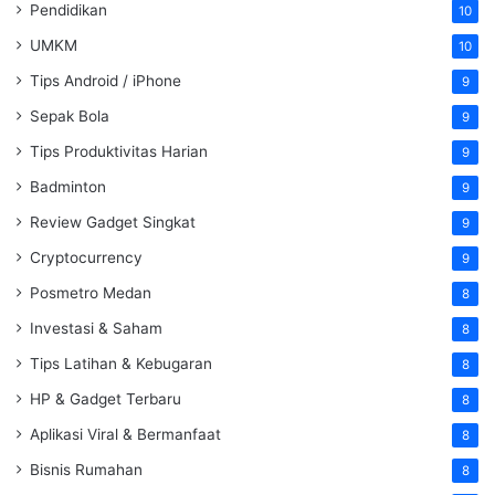
Pendidikan
10
UMKM
10
Tips Android / iPhone
9
Sepak Bola
9
Tips Produktivitas Harian
9
Badminton
9
Review Gadget Singkat
9
Cryptocurrency
9
Posmetro Medan
8
Investasi & Saham
8
Tips Latihan & Kebugaran
8
HP & Gadget Terbaru
8
Aplikasi Viral & Bermanfaat
8
Bisnis Rumahan
8