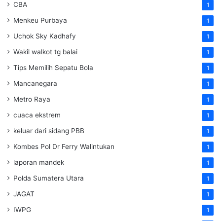
CBA
1
Menkeu Purbaya
1
Uchok Sky Kadhafy
1
Wakil walkot tg balai
1
Tips Memilih Sepatu Bola
1
Mancanegara
1
Metro Raya
1
cuaca ekstrem
1
keluar dari sidang PBB
1
Kombes Pol Dr Ferry Walintukan
1
laporan mandek
1
Polda Sumatera Utara
1
JAGAT
1
IWPG
1