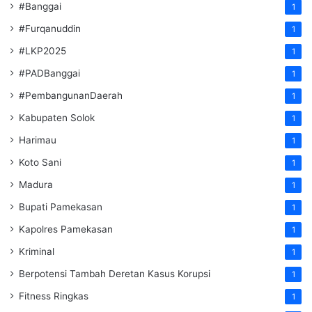
#Banggai
1
#Furqanuddin
1
#LKP2025
1
#PADBanggai
1
#PembangunanDaerah
1
Kabupaten Solok
1
Harimau
1
Koto Sani
1
Madura
1
Bupati Pamekasan
1
Kapolres Pamekasan
1
Kriminal
1
Berpotensi Tambah Deretan Kasus Korupsi
1
Fitness Ringkas
1