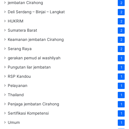
jembatan Cirahong
2
Deli Serdang – Binjai – Langkat
2
HUKRIM
2
Sumatera Barat
2
Keamanan jembatan Cirahong
2
Serang Raya
2
gerakan pemud al washliyah
1
Pungutan liar jembatan
1
RSP Kandou
1
Pelayanan
1
Thailand
1
Penjaga jembatan Cirahong
1
Sertifikasi Kompetensi
1
Umum
1