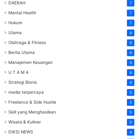
DAERAH
7
Mental Health
7
Hukum
7
Utama
6
Olahraga & Fitness
6
Berita Utama
6
Manajemen Keuangan
6
U T A M A
6
Strategi Bisnis
6
media terpercaya
5
Freelance & Side Hustle
5
Skill yang Menghasilkan
5
Wisata & Kuliner
5
DIKSI NEWS
4