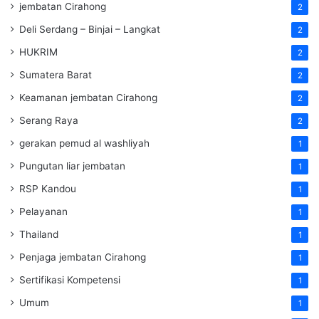
jembatan Cirahong
2
Deli Serdang – Binjai – Langkat
2
HUKRIM
2
Sumatera Barat
2
Keamanan jembatan Cirahong
2
Serang Raya
2
gerakan pemud al washliyah
1
Pungutan liar jembatan
1
RSP Kandou
1
Pelayanan
1
Thailand
1
Penjaga jembatan Cirahong
1
Sertifikasi Kompetensi
1
Umum
1