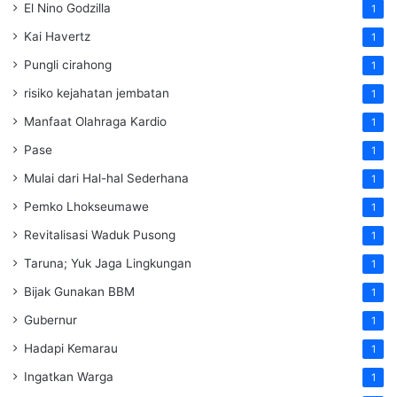
El Nino Godzilla
1
Kai Havertz
1
Pungli cirahong
1
risiko kejahatan jembatan
1
Manfaat Olahraga Kardio
1
Pase
1
Mulai dari Hal-hal Sederhana
1
Pemko Lhokseumawe
1
Revitalisasi Waduk Pusong
1
Taruna; Yuk Jaga Lingkungan
1
Bijak Gunakan BBM
1
Gubernur
1
Hadapi Kemarau
1
Ingatkan Warga
1