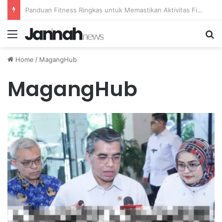
Dampak Kafein pada Penyerapan Nutrisi dan Batas Konsumsi Kopi yang Aman
Menu
Se
Home
/
MagangHub
MagangHub