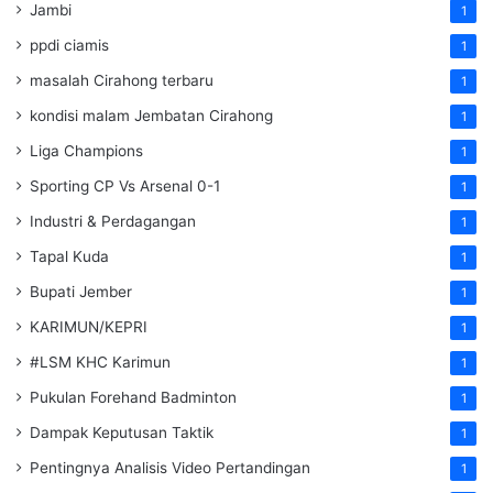
Jambi
1
ppdi ciamis
1
masalah Cirahong terbaru
1
kondisi malam Jembatan Cirahong
1
Liga Champions
1
Sporting CP Vs Arsenal 0-1
1
Industri & Perdagangan
1
Tapal Kuda
1
Bupati Jember
1
KARIMUN/KEPRI
1
#LSM KHC Karimun
1
Pukulan Forehand Badminton
1
Dampak Keputusan Taktik
1
Pentingnya Analisis Video Pertandingan
1