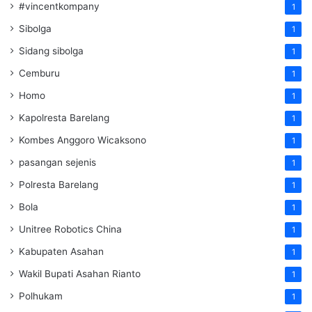
#vincentkompany
1
Sibolga
1
Sidang sibolga
1
Cemburu
1
Homo
1
Kapolresta Barelang
1
Kombes Anggoro Wicaksono
1
pasangan sejenis
1
Polresta Barelang
1
Bola
1
Unitree Robotics China
1
Kabupaten Asahan
1
Wakil Bupati Asahan Rianto
1
Polhukam
1