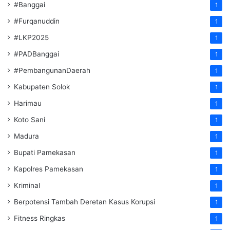
#Banggai
1
#Furqanuddin
1
#LKP2025
1
#PADBanggai
1
#PembangunanDaerah
1
Kabupaten Solok
1
Harimau
1
Koto Sani
1
Madura
1
Bupati Pamekasan
1
Kapolres Pamekasan
1
Kriminal
1
Berpotensi Tambah Deretan Kasus Korupsi
1
Fitness Ringkas
1