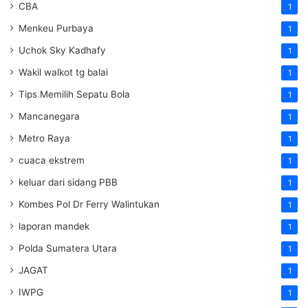
CBA
1
Menkeu Purbaya
1
Uchok Sky Kadhafy
1
Wakil walkot tg balai
1
Tips Memilih Sepatu Bola
1
Mancanegara
1
Metro Raya
1
cuaca ekstrem
1
keluar dari sidang PBB
1
Kombes Pol Dr Ferry Walintukan
1
laporan mandek
1
Polda Sumatera Utara
1
JAGAT
1
IWPG
1