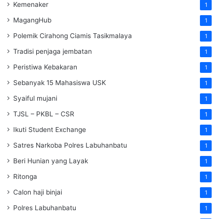
Kemenaker
1
MagangHub
1
Polemik Cirahong Ciamis Tasikmalaya
1
Tradisi penjaga jembatan
1
Peristiwa Kebakaran
1
Sebanyak 15 Mahasiswa USK
1
Syaiful mujani
1
TJSL – PKBL – CSR
1
Ikuti Student Exchange
1
Satres Narkoba Polres Labuhanbatu
1
Beri Hunian yang Layak
1
Ritonga
1
Calon haji binjai
1
Polres Labuhanbatu
1