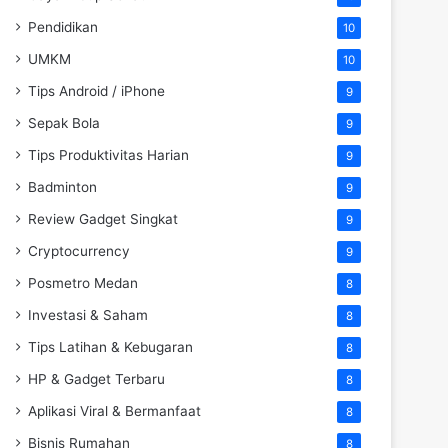
Pendidikan
10
UMKM
10
Tips Android / iPhone
9
Sepak Bola
9
Tips Produktivitas Harian
9
Badminton
9
Review Gadget Singkat
9
Cryptocurrency
9
Posmetro Medan
8
Investasi & Saham
8
Tips Latihan & Kebugaran
8
HP & Gadget Terbaru
8
Aplikasi Viral & Bermanfaat
8
Bisnis Rumahan
8