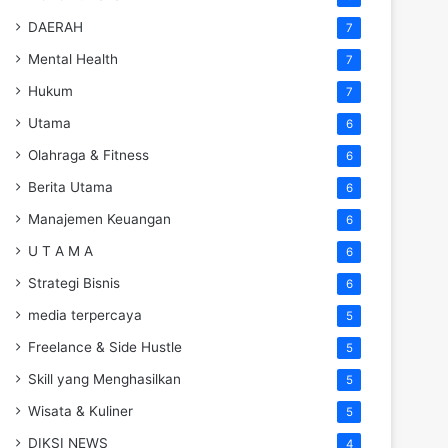
DAERAH
7
Mental Health
7
Hukum
7
Utama
6
Olahraga & Fitness
6
Berita Utama
6
Manajemen Keuangan
6
U T A M A
6
Strategi Bisnis
6
media terpercaya
5
Freelance & Side Hustle
5
Skill yang Menghasilkan
5
Wisata & Kuliner
5
DIKSI NEWS
4