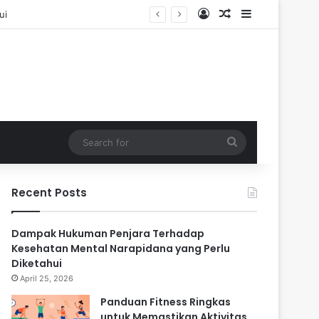
Log In
Random Article
Sidebar
Search
for
Recent Posts
Dampak Hukuman Penjara Terhadap
Kesehatan Mental Narapidana yang Perlu
Diketahui
April 25, 2026
Panduan Fitness Ringkas
untuk Memastikan Aktivitas