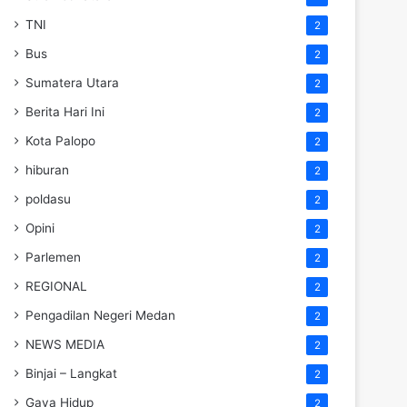
TNI
2
Bus
2
Sumatera Utara
2
Berita Hari Ini
2
Kota Palopo
2
hiburan
2
poldasu
2
Opini
2
Parlemen
2
REGIONAL
2
Pengadilan Negeri Medan
2
NEWS MEDIA
2
Binjai – Langkat
2
Gaya Hidup
2