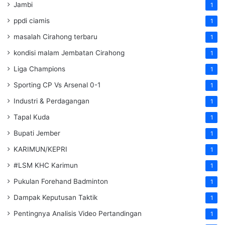
Jambi
1
ppdi ciamis
1
masalah Cirahong terbaru
1
kondisi malam Jembatan Cirahong
1
Liga Champions
1
Sporting CP Vs Arsenal 0-1
1
Industri & Perdagangan
1
Tapal Kuda
1
Bupati Jember
1
KARIMUN/KEPRI
1
#LSM KHC Karimun
1
Pukulan Forehand Badminton
1
Dampak Keputusan Taktik
1
Pentingnya Analisis Video Pertandingan
1