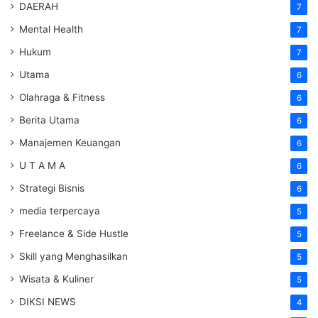
DAERAH
7
Mental Health
7
Hukum
7
Utama
6
Olahraga & Fitness
6
Berita Utama
6
Manajemen Keuangan
6
U T A M A
6
Strategi Bisnis
6
media terpercaya
5
Freelance & Side Hustle
5
Skill yang Menghasilkan
5
Wisata & Kuliner
5
DIKSI NEWS
4