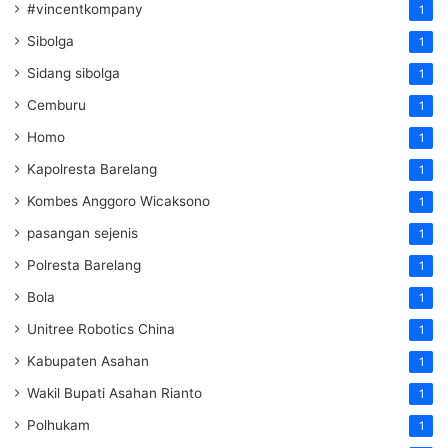
#vincentkompany
1
Sibolga
1
Sidang sibolga
1
Cemburu
1
Homo
1
Kapolresta Barelang
1
Kombes Anggoro Wicaksono
1
pasangan sejenis
1
Polresta Barelang
1
Bola
1
Unitree Robotics China
1
Kabupaten Asahan
1
Wakil Bupati Asahan Rianto
1
Polhukam
1