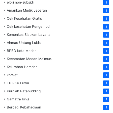
elpiji non-subsidi
1
Amankan Mudik Lebaran
1
Cek Kesehatan Gratis
1
Cek kesehatan Pengemudi
1
Kemenkes Siapkan Layanan
1
Ahmad Untung Lubis
1
BPBD Kota Medan
1
Kecamatan Medan Maimun.
1
Kelurahan Hamdan
1
korslet
1
TP PKK Luwu
1
Kurniah Patahudding
1
Gamatra binjai
1
Berbagi Kebahagiaan
1