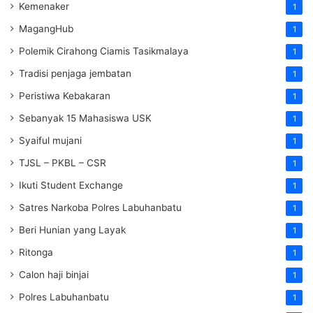
Kemenaker
1
MagangHub
1
Polemik Cirahong Ciamis Tasikmalaya
1
Tradisi penjaga jembatan
1
Peristiwa Kebakaran
1
Sebanyak 15 Mahasiswa USK
1
Syaiful mujani
1
TJSL – PKBL – CSR
1
Ikuti Student Exchange
1
Satres Narkoba Polres Labuhanbatu
1
Beri Hunian yang Layak
1
Ritonga
1
Calon haji binjai
1
Polres Labuhanbatu
1