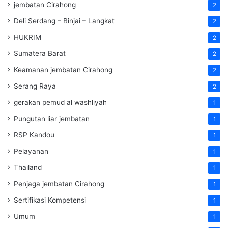
jembatan Cirahong
2
Deli Serdang – Binjai – Langkat
2
HUKRIM
2
Sumatera Barat
2
Keamanan jembatan Cirahong
2
Serang Raya
2
gerakan pemud al washliyah
1
Pungutan liar jembatan
1
RSP Kandou
1
Pelayanan
1
Thailand
1
Penjaga jembatan Cirahong
1
Sertifikasi Kompetensi
1
Umum
1