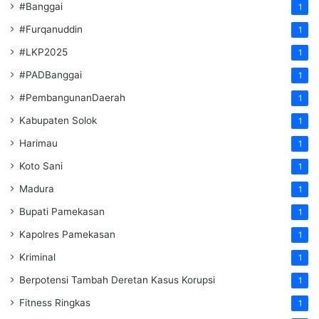
#Banggai
1
#Furqanuddin
1
#LKP2025
1
#PADBanggai
1
#PembangunanDaerah
1
Kabupaten Solok
1
Harimau
1
Koto Sani
1
Madura
1
Bupati Pamekasan
1
Kapolres Pamekasan
1
Kriminal
1
Berpotensi Tambah Deretan Kasus Korupsi
1
Fitness Ringkas
1