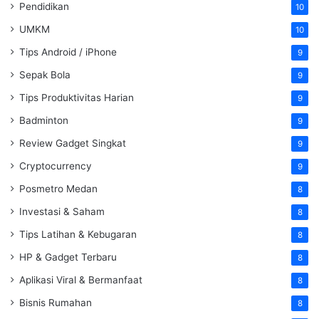
Pendidikan
10
UMKM
10
Tips Android / iPhone
9
Sepak Bola
9
Tips Produktivitas Harian
9
Badminton
9
Review Gadget Singkat
9
Cryptocurrency
9
Posmetro Medan
8
Investasi & Saham
8
Tips Latihan & Kebugaran
8
HP & Gadget Terbaru
8
Aplikasi Viral & Bermanfaat
8
Bisnis Rumahan
8