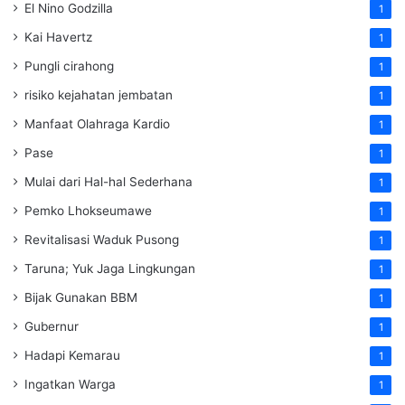
El Nino Godzilla
1
Kai Havertz
1
Pungli cirahong
1
risiko kejahatan jembatan
1
Manfaat Olahraga Kardio
1
Pase
1
Mulai dari Hal-hal Sederhana
1
Pemko Lhokseumawe
1
Revitalisasi Waduk Pusong
1
Taruna; Yuk Jaga Lingkungan
1
Bijak Gunakan BBM
1
Gubernur
1
Hadapi Kemarau
1
Ingatkan Warga
1