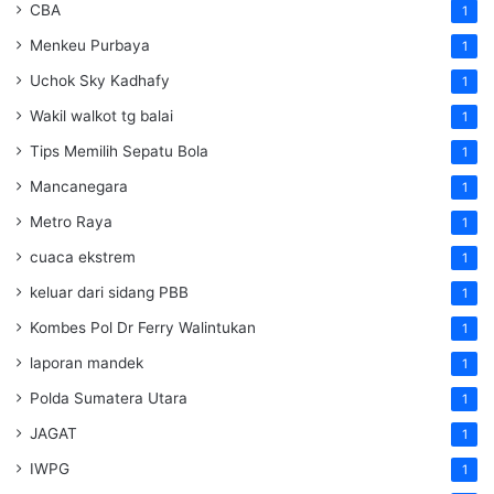
CBA
1
Menkeu Purbaya
1
Uchok Sky Kadhafy
1
Wakil walkot tg balai
1
Tips Memilih Sepatu Bola
1
Mancanegara
1
Metro Raya
1
cuaca ekstrem
1
keluar dari sidang PBB
1
Kombes Pol Dr Ferry Walintukan
1
laporan mandek
1
Polda Sumatera Utara
1
JAGAT
1
IWPG
1