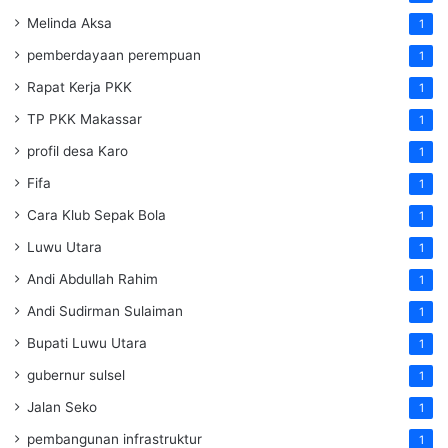
Melinda Aksa
1
pemberdayaan perempuan
1
Rapat Kerja PKK
1
TP PKK Makassar
1
profil desa Karo
1
Fifa
1
Cara Klub Sepak Bola
1
Luwu Utara
1
Andi Abdullah Rahim
1
Andi Sudirman Sulaiman
1
Bupati Luwu Utara
1
gubernur sulsel
1
Jalan Seko
1
pembangunan infrastruktur
1