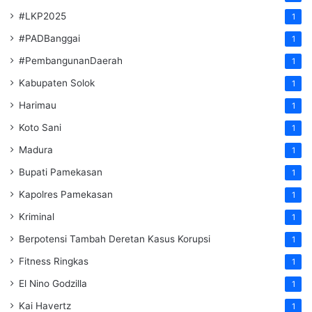
#LKP2025
1
#PADBanggai
1
#PembangunanDaerah
1
Kabupaten Solok
1
Harimau
1
Koto Sani
1
Madura
1
Bupati Pamekasan
1
Kapolres Pamekasan
1
Kriminal
1
Berpotensi Tambah Deretan Kasus Korupsi
1
Fitness Ringkas
1
El Nino Godzilla
1
Kai Havertz
1