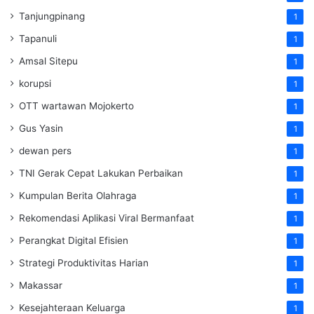
Tanjungpinang
1
Tapanuli
1
Amsal Sitepu
1
korupsi
1
OTT wartawan Mojokerto
1
Gus Yasin
1
dewan pers
1
TNI Gerak Cepat Lakukan Perbaikan
1
Kumpulan Berita Olahraga
1
Rekomendasi Aplikasi Viral Bermanfaat
1
Perangkat Digital Efisien
1
Strategi Produktivitas Harian
1
Makassar
1
Kesejahteraan Keluarga
1