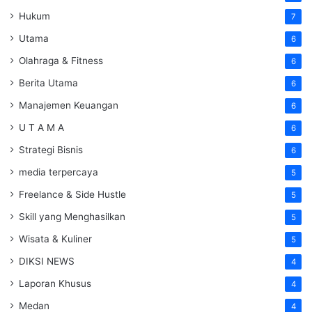
Hukum
7
Utama
6
Olahraga & Fitness
6
Berita Utama
6
Manajemen Keuangan
6
U T A M A
6
Strategi Bisnis
6
media terpercaya
5
Freelance & Side Hustle
5
Skill yang Menghasilkan
5
Wisata & Kuliner
5
DIKSI NEWS
4
Laporan Khusus
4
Medan
4