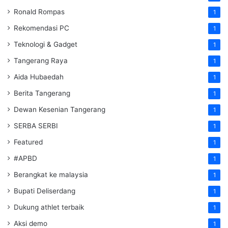
Ronald Rompas
1
Rekomendasi PC
1
Teknologi & Gadget
1
Tangerang Raya
1
Aida Hubaedah
1
Berita Tangerang
1
Dewan Kesenian Tangerang
1
SERBA SERBI
1
Featured
1
#APBD
1
Berangkat ke malaysia
1
Bupati Deliserdang
1
Dukung athlet terbaik
1
Aksi demo
1