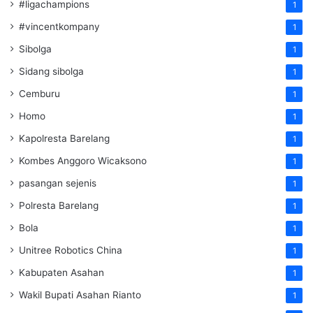
#ligachampions
1
#vincentkompany
1
Sibolga
1
Sidang sibolga
1
Cemburu
1
Homo
1
Kapolresta Barelang
1
Kombes Anggoro Wicaksono
1
pasangan sejenis
1
Polresta Barelang
1
Bola
1
Unitree Robotics China
1
Kabupaten Asahan
1
Wakil Bupati Asahan Rianto
1