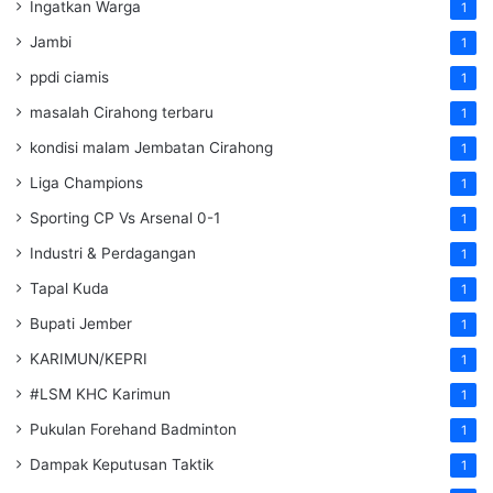
Ingatkan Warga
1
Jambi
1
ppdi ciamis
1
masalah Cirahong terbaru
1
kondisi malam Jembatan Cirahong
1
Liga Champions
1
Sporting CP Vs Arsenal 0-1
1
Industri & Perdagangan
1
Tapal Kuda
1
Bupati Jember
1
KARIMUN/KEPRI
1
#LSM KHC Karimun
1
Pukulan Forehand Badminton
1
Dampak Keputusan Taktik
1