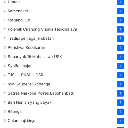
Umum
1
Kemenaker
1
MagangHub
1
Polemik Cirahong Ciamis Tasikmalaya
1
Tradisi penjaga jembatan
1
Peristiwa Kebakaran
1
Sebanyak 15 Mahasiswa USK
1
Syaiful mujani
1
TJSL – PKBL – CSR
1
Ikuti Student Exchange
1
Satres Narkoba Polres Labuhanbatu
1
Beri Hunian yang Layak
1
Ritonga
1
Calon haji binjai
1