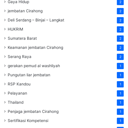
Gaya Hidup
2
jembatan Cirahong
2
Deli Serdang – Binjai – Langkat
2
HUKRIM
2
Sumatera Barat
2
Keamanan jembatan Cirahong
2
Serang Raya
2
gerakan pemud al washliyah
1
Pungutan liar jembatan
1
RSP Kandou
1
Pelayanan
1
Thailand
1
Penjaga jembatan Cirahong
1
Sertifikasi Kompetensi
1