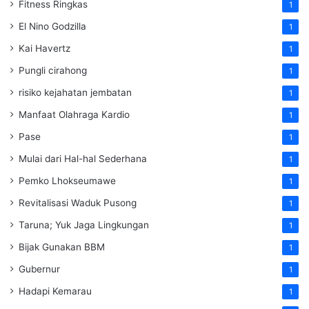
Fitness Ringkas
1
El Nino Godzilla
1
Kai Havertz
1
Pungli cirahong
1
risiko kejahatan jembatan
1
Manfaat Olahraga Kardio
1
Pase
1
Mulai dari Hal-hal Sederhana
1
Pemko Lhokseumawe
1
Revitalisasi Waduk Pusong
1
Taruna; Yuk Jaga Lingkungan
1
Bijak Gunakan BBM
1
Gubernur
1
Hadapi Kemarau
1