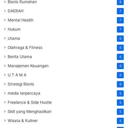
Bisnis Rumahan
8
DAERAH
7
Mental Health
7
Hukum
7
Utama
6
Olahraga & Fitness
6
Berita Utama
6
Manajemen Keuangan
6
U T A M A
6
Strategi Bisnis
6
media terpercaya
5
Freelance & Side Hustle
5
Skill yang Menghasilkan
5
Wisata & Kuliner
5