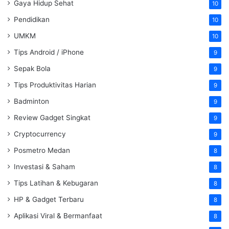
Gaya Hidup Sehat
10
Pendidikan
10
UMKM
10
Tips Android / iPhone
9
Sepak Bola
9
Tips Produktivitas Harian
9
Badminton
9
Review Gadget Singkat
9
Cryptocurrency
9
Posmetro Medan
8
Investasi & Saham
8
Tips Latihan & Kebugaran
8
HP & Gadget Terbaru
8
Aplikasi Viral & Bermanfaat
8