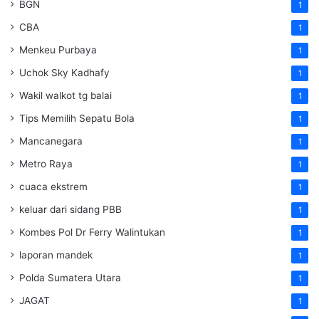
BGN
1
CBA
1
Menkeu Purbaya
1
Uchok Sky Kadhafy
1
Wakil walkot tg balai
1
Tips Memilih Sepatu Bola
1
Mancanegara
1
Metro Raya
1
cuaca ekstrem
1
keluar dari sidang PBB
1
Kombes Pol Dr Ferry Walintukan
1
laporan mandek
1
Polda Sumatera Utara
1
JAGAT
1