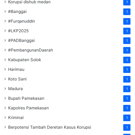
Korupsi dishub medan
1
#Banggai
1
#Furqanuddin
1
#LKP2025
1
#PADBanggai
1
#PembangunanDaerah
1
Kabupaten Solok
1
Harimau
1
Koto Sani
1
Madura
1
Bupati Pamekasan
1
Kapolres Pamekasan
1
Kriminal
1
Berpotensi Tambah Deretan Kasus Korupsi
1