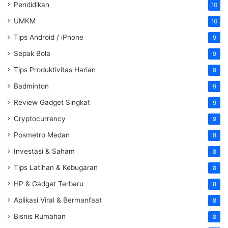
Pendidikan
10
UMKM
10
Tips Android / iPhone
9
Sepak Bola
9
Tips Produktivitas Harian
9
Badminton
9
Review Gadget Singkat
9
Cryptocurrency
9
Posmetro Medan
8
Investasi & Saham
8
Tips Latihan & Kebugaran
8
HP & Gadget Terbaru
8
Aplikasi Viral & Bermanfaat
8
Bisnis Rumahan
8