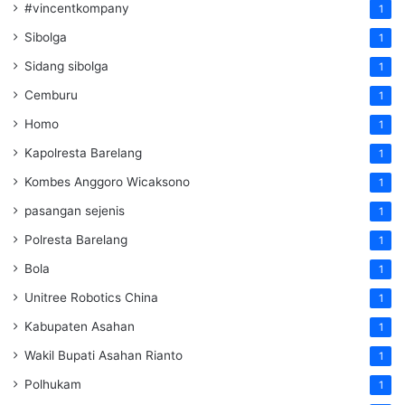
#vincentkompany
1
Sibolga
1
Sidang sibolga
1
Cemburu
1
Homo
1
Kapolresta Barelang
1
Kombes Anggoro Wicaksono
1
pasangan sejenis
1
Polresta Barelang
1
Bola
1
Unitree Robotics China
1
Kabupaten Asahan
1
Wakil Bupati Asahan Rianto
1
Polhukam
1