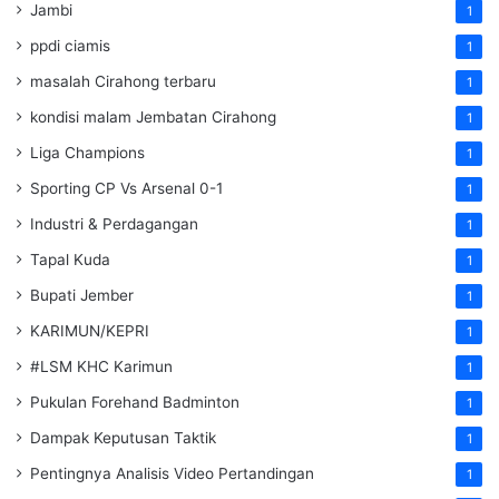
Jambi
1
ppdi ciamis
1
masalah Cirahong terbaru
1
kondisi malam Jembatan Cirahong
1
Liga Champions
1
Sporting CP Vs Arsenal 0-1
1
Industri & Perdagangan
1
Tapal Kuda
1
Bupati Jember
1
KARIMUN/KEPRI
1
#LSM KHC Karimun
1
Pukulan Forehand Badminton
1
Dampak Keputusan Taktik
1
Pentingnya Analisis Video Pertandingan
1