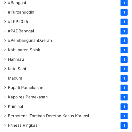
#Banggai
1
#Furqanuddin
1
#LKP2025
1
#PADBanggai
1
#PembangunanDaerah
1
Kabupaten Solok
1
Harimau
1
Koto Sani
1
Madura
1
Bupati Pamekasan
1
Kapolres Pamekasan
1
Kriminal
1
Berpotensi Tambah Deretan Kasus Korupsi
1
Fitness Ringkas
1