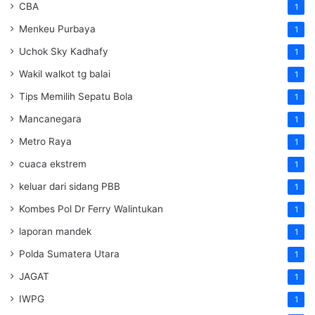
CBA
1
Menkeu Purbaya
1
Uchok Sky Kadhafy
1
Wakil walkot tg balai
1
Tips Memilih Sepatu Bola
1
Mancanegara
1
Metro Raya
1
cuaca ekstrem
1
keluar dari sidang PBB
1
Kombes Pol Dr Ferry Walintukan
1
laporan mandek
1
Polda Sumatera Utara
1
JAGAT
1
IWPG
1