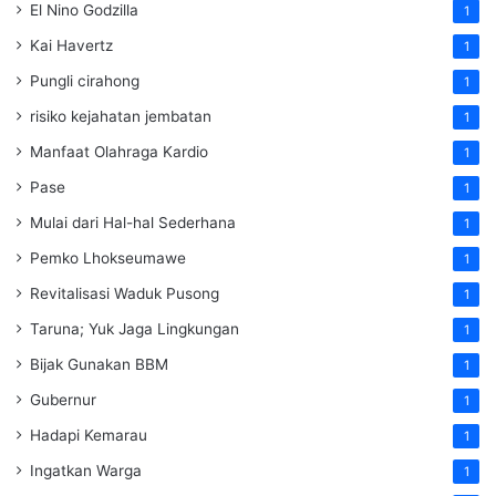
El Nino Godzilla
1
Kai Havertz
1
Pungli cirahong
1
risiko kejahatan jembatan
1
Manfaat Olahraga Kardio
1
Pase
1
Mulai dari Hal-hal Sederhana
1
Pemko Lhokseumawe
1
Revitalisasi Waduk Pusong
1
Taruna; Yuk Jaga Lingkungan
1
Bijak Gunakan BBM
1
Gubernur
1
Hadapi Kemarau
1
Ingatkan Warga
1