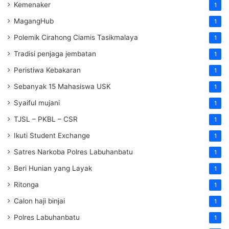
Kemenaker
1
MagangHub
1
Polemik Cirahong Ciamis Tasikmalaya
1
Tradisi penjaga jembatan
1
Peristiwa Kebakaran
1
Sebanyak 15 Mahasiswa USK
1
Syaiful mujani
1
TJSL – PKBL – CSR
1
Ikuti Student Exchange
1
Satres Narkoba Polres Labuhanbatu
1
Beri Hunian yang Layak
1
Ritonga
1
Calon haji binjai
1
Polres Labuhanbatu
1