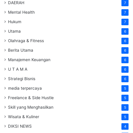
DAERAH
7
Mental Health
7
Hukum
7
Utama
6
Olahraga & Fitness
6
Berita Utama
6
Manajemen Keuangan
6
U T A M A
6
Strategi Bisnis
6
media terpercaya
5
Freelance & Side Hustle
5
Skill yang Menghasilkan
5
Wisata & Kuliner
5
DIKSI NEWS
4