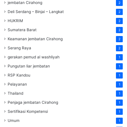
jembatan Cirahong
2
Deli Serdang – Binjai – Langkat
2
HUKRIM
2
Sumatera Barat
2
Keamanan jembatan Cirahong
2
Serang Raya
2
gerakan pemud al washliyah
1
Pungutan liar jembatan
1
RSP Kandou
1
Pelayanan
1
Thailand
1
Penjaga jembatan Cirahong
1
Sertifikasi Kompetensi
1
Umum
1