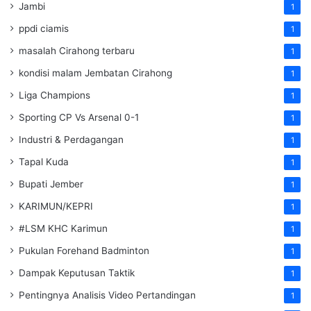
Jambi
1
ppdi ciamis
1
masalah Cirahong terbaru
1
kondisi malam Jembatan Cirahong
1
Liga Champions
1
Sporting CP Vs Arsenal 0-1
1
Industri & Perdagangan
1
Tapal Kuda
1
Bupati Jember
1
KARIMUN/KEPRI
1
#LSM KHC Karimun
1
Pukulan Forehand Badminton
1
Dampak Keputusan Taktik
1
Pentingnya Analisis Video Pertandingan
1