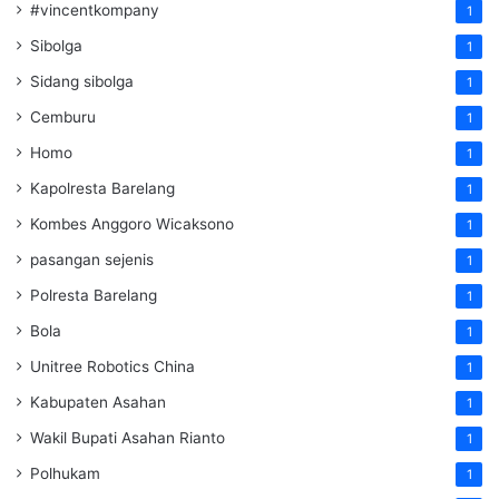
#vincentkompany
1
Sibolga
1
Sidang sibolga
1
Cemburu
1
Homo
1
Kapolresta Barelang
1
Kombes Anggoro Wicaksono
1
pasangan sejenis
1
Polresta Barelang
1
Bola
1
Unitree Robotics China
1
Kabupaten Asahan
1
Wakil Bupati Asahan Rianto
1
Polhukam
1