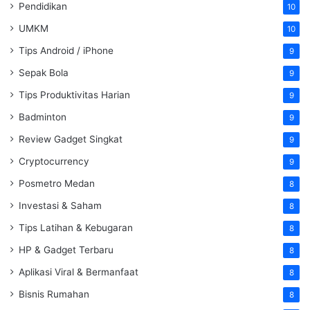
Pendidikan
10
UMKM
10
Tips Android / iPhone
9
Sepak Bola
9
Tips Produktivitas Harian
9
Badminton
9
Review Gadget Singkat
9
Cryptocurrency
9
Posmetro Medan
8
Investasi & Saham
8
Tips Latihan & Kebugaran
8
HP & Gadget Terbaru
8
Aplikasi Viral & Bermanfaat
8
Bisnis Rumahan
8