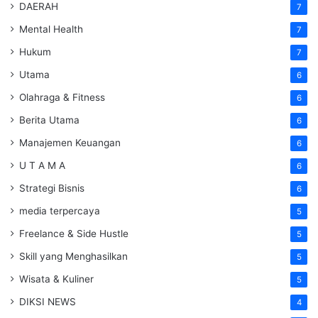
DAERAH
7
Mental Health
7
Hukum
7
Utama
6
Olahraga & Fitness
6
Berita Utama
6
Manajemen Keuangan
6
U T A M A
6
Strategi Bisnis
6
media terpercaya
5
Freelance & Side Hustle
5
Skill yang Menghasilkan
5
Wisata & Kuliner
5
DIKSI NEWS
4