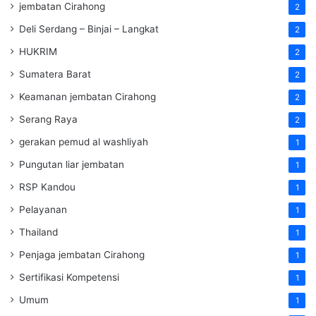
jembatan Cirahong
2
Deli Serdang – Binjai – Langkat
2
HUKRIM
2
Sumatera Barat
2
Keamanan jembatan Cirahong
2
Serang Raya
2
gerakan pemud al washliyah
1
Pungutan liar jembatan
1
RSP Kandou
1
Pelayanan
1
Thailand
1
Penjaga jembatan Cirahong
1
Sertifikasi Kompetensi
1
Umum
1