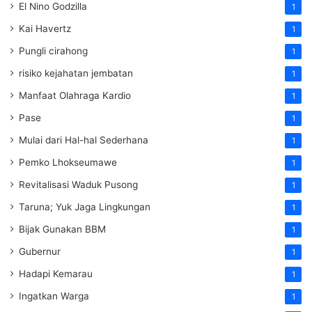
El Nino Godzilla
1
Kai Havertz
1
Pungli cirahong
1
risiko kejahatan jembatan
1
Manfaat Olahraga Kardio
1
Pase
1
Mulai dari Hal-hal Sederhana
1
Pemko Lhokseumawe
1
Revitalisasi Waduk Pusong
1
Taruna; Yuk Jaga Lingkungan
1
Bijak Gunakan BBM
1
Gubernur
1
Hadapi Kemarau
1
Ingatkan Warga
1