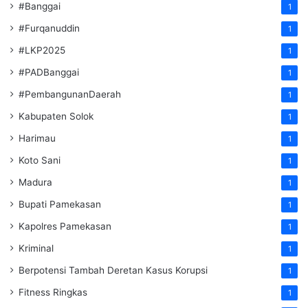
#Banggai
1
#Furqanuddin
1
#LKP2025
1
#PADBanggai
1
#PembangunanDaerah
1
Kabupaten Solok
1
Harimau
1
Koto Sani
1
Madura
1
Bupati Pamekasan
1
Kapolres Pamekasan
1
Kriminal
1
Berpotensi Tambah Deretan Kasus Korupsi
1
Fitness Ringkas
1