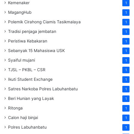
Kemenaker
1
MagangHub
1
Polemik Cirahong Ciamis Tasikmalaya
1
Tradisi penjaga jembatan
1
Peristiwa Kebakaran
1
Sebanyak 15 Mahasiswa USK
1
Syaiful mujani
1
TJSL – PKBL – CSR
1
Ikuti Student Exchange
1
Satres Narkoba Polres Labuhanbatu
1
Beri Hunian yang Layak
1
Ritonga
1
Calon haji binjai
1
Polres Labuhanbatu
1