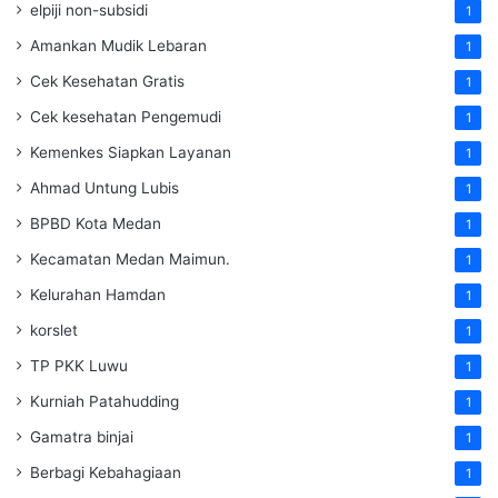
elpiji non-subsidi
1
Amankan Mudik Lebaran
1
Cek Kesehatan Gratis
1
Cek kesehatan Pengemudi
1
Kemenkes Siapkan Layanan
1
Ahmad Untung Lubis
1
BPBD Kota Medan
1
Kecamatan Medan Maimun.
1
Kelurahan Hamdan
1
korslet
1
TP PKK Luwu
1
Kurniah Patahudding
1
Gamatra binjai
1
Berbagi Kebahagiaan
1