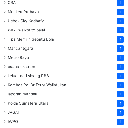
CBA
1
Menkeu Purbaya
1
Uchok Sky Kadhafy
1
Wakil walkot tg balai
1
Tips Memilih Sepatu Bola
1
Mancanegara
1
Metro Raya
1
cuaca ekstrem
1
keluar dari sidang PBB
1
Kombes Pol Dr Ferry Walintukan
1
laporan mandek
1
Polda Sumatera Utara
1
JAGAT
1
IWPG
1