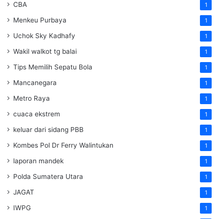
CBA
1
Menkeu Purbaya
1
Uchok Sky Kadhafy
1
Wakil walkot tg balai
1
Tips Memilih Sepatu Bola
1
Mancanegara
1
Metro Raya
1
cuaca ekstrem
1
keluar dari sidang PBB
1
Kombes Pol Dr Ferry Walintukan
1
laporan mandek
1
Polda Sumatera Utara
1
JAGAT
1
IWPG
1