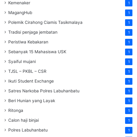
Kemenaker
1
MagangHub
1
Polemik Cirahong Ciamis Tasikmalaya
1
Tradisi penjaga jembatan
1
Peristiwa Kebakaran
1
Sebanyak 15 Mahasiswa USK
1
Syaiful mujani
1
TJSL – PKBL – CSR
1
Ikuti Student Exchange
1
Satres Narkoba Polres Labuhanbatu
1
Beri Hunian yang Layak
1
Ritonga
1
Calon haji binjai
1
Polres Labuhanbatu
1