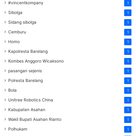
#vincentkompany
1
Sibolga
1
Sidang sibolga
1
Cemburu
1
Homo
1
Kapolresta Barelang
1
Kombes Anggoro Wicaksono
1
pasangan sejenis
1
Polresta Barelang
1
Bola
1
Unitree Robotics China
1
Kabupaten Asahan
1
Wakil Bupati Asahan Rianto
1
Polhukam
1