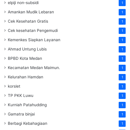
elpiji non-subsidi
1
Amankan Mudik Lebaran
1
Cek Kesehatan Gratis
1
Cek kesehatan Pengemudi
1
Kemenkes Siapkan Layanan
1
Ahmad Untung Lubis
1
BPBD Kota Medan
1
Kecamatan Medan Maimun.
1
Kelurahan Hamdan
1
korslet
1
TP PKK Luwu
1
Kurniah Patahudding
1
Gamatra binjai
1
Berbagi Kebahagiaan
1