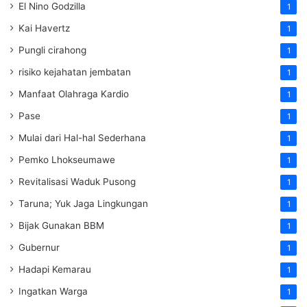
El Nino Godzilla
1
Kai Havertz
1
Pungli cirahong
1
risiko kejahatan jembatan
1
Manfaat Olahraga Kardio
1
Pase
1
Mulai dari Hal-hal Sederhana
1
Pemko Lhokseumawe
1
Revitalisasi Waduk Pusong
1
Taruna; Yuk Jaga Lingkungan
1
Bijak Gunakan BBM
1
Gubernur
1
Hadapi Kemarau
1
Ingatkan Warga
1