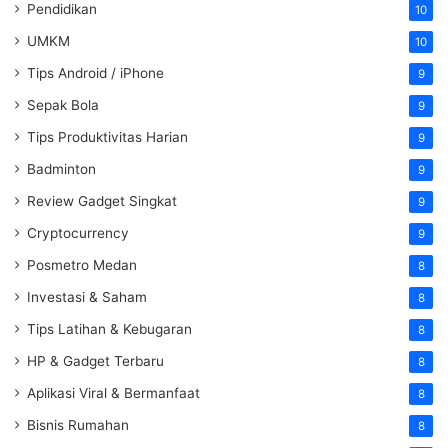
Pendidikan
10
UMKM
10
Tips Android / iPhone
9
Sepak Bola
9
Tips Produktivitas Harian
9
Badminton
9
Review Gadget Singkat
9
Cryptocurrency
9
Posmetro Medan
8
Investasi & Saham
8
Tips Latihan & Kebugaran
8
HP & Gadget Terbaru
8
Aplikasi Viral & Bermanfaat
8
Bisnis Rumahan
8