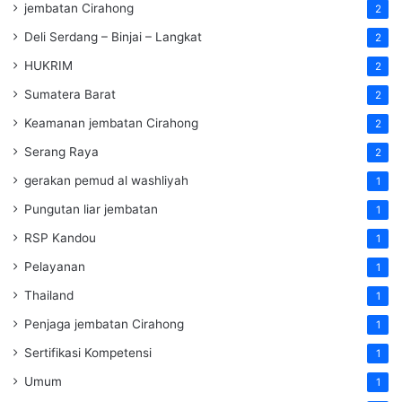
jembatan Cirahong
2
Deli Serdang – Binjai – Langkat
2
HUKRIM
2
Sumatera Barat
2
Keamanan jembatan Cirahong
2
Serang Raya
2
gerakan pemud al washliyah
1
Pungutan liar jembatan
1
RSP Kandou
1
Pelayanan
1
Thailand
1
Penjaga jembatan Cirahong
1
Sertifikasi Kompetensi
1
Umum
1