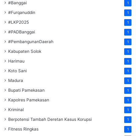
#Banggai
1
#Furqanuddin
1
#LKP2025
1
#PADBanggai
1
#PembangunanDaerah
1
Kabupaten Solok
1
Harimau
1
Koto Sani
1
Madura
1
Bupati Pamekasan
1
Kapolres Pamekasan
1
Kriminal
1
Berpotensi Tambah Deretan Kasus Korupsi
1
Fitness Ringkas
1