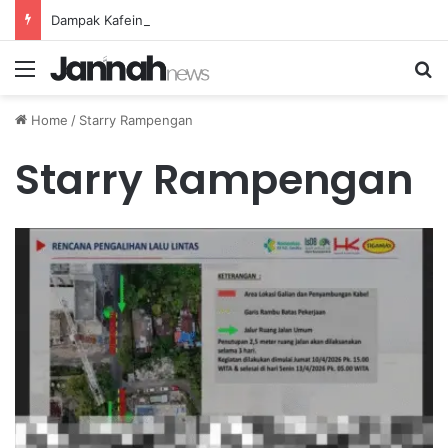
Dampak Kafein pada Penyerapan Nutrisi dan Batas Konsumsi Kopi yang Aman
Menu
Se
Home
/
Starry Rampengan
Starry Rampengan