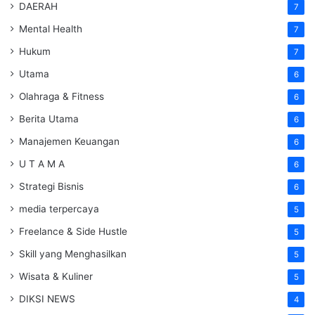
DAERAH
7
Mental Health
7
Hukum
7
Utama
6
Olahraga & Fitness
6
Berita Utama
6
Manajemen Keuangan
6
U T A M A
6
Strategi Bisnis
6
media terpercaya
5
Freelance & Side Hustle
5
Skill yang Menghasilkan
5
Wisata & Kuliner
5
DIKSI NEWS
4