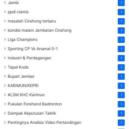
Jambi
1
ppdi ciamis
1
masalah Cirahong terbaru
1
kondisi malam Jembatan Cirahong
1
Liga Champions
1
Sporting CP Vs Arsenal 0-1
1
Industri & Perdagangan
1
Tapal Kuda
1
Bupati Jember
1
KARIMUN/KEPRI
1
#LSM KHC Karimun
1
Pukulan Forehand Badminton
1
Dampak Keputusan Taktik
1
Pentingnya Analisis Video Pertandingan
1