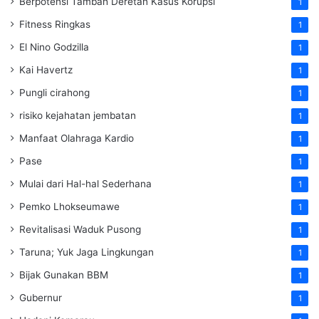
Berpotensi Tambah Deretan Kasus Korupsi
1
Fitness Ringkas
1
El Nino Godzilla
1
Kai Havertz
1
Pungli cirahong
1
risiko kejahatan jembatan
1
Manfaat Olahraga Kardio
1
Pase
1
Mulai dari Hal-hal Sederhana
1
Pemko Lhokseumawe
1
Revitalisasi Waduk Pusong
1
Taruna; Yuk Jaga Lingkungan
1
Bijak Gunakan BBM
1
Gubernur
1