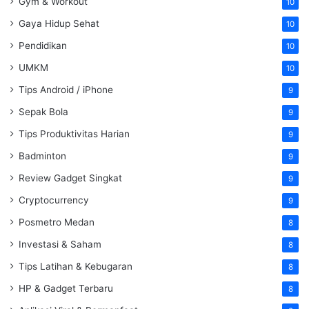
Gym & Workout
10
Gaya Hidup Sehat
10
Pendidikan
10
UMKM
10
Tips Android / iPhone
9
Sepak Bola
9
Tips Produktivitas Harian
9
Badminton
9
Review Gadget Singkat
9
Cryptocurrency
9
Posmetro Medan
8
Investasi & Saham
8
Tips Latihan & Kebugaran
8
HP & Gadget Terbaru
8