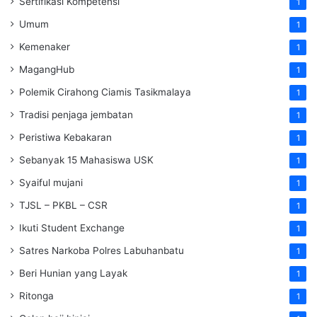
Sertifikasi Kompetensi
1
Umum
1
Kemenaker
1
MagangHub
1
Polemik Cirahong Ciamis Tasikmalaya
1
Tradisi penjaga jembatan
1
Peristiwa Kebakaran
1
Sebanyak 15 Mahasiswa USK
1
Syaiful mujani
1
TJSL – PKBL – CSR
1
Ikuti Student Exchange
1
Satres Narkoba Polres Labuhanbatu
1
Beri Hunian yang Layak
1
Ritonga
1