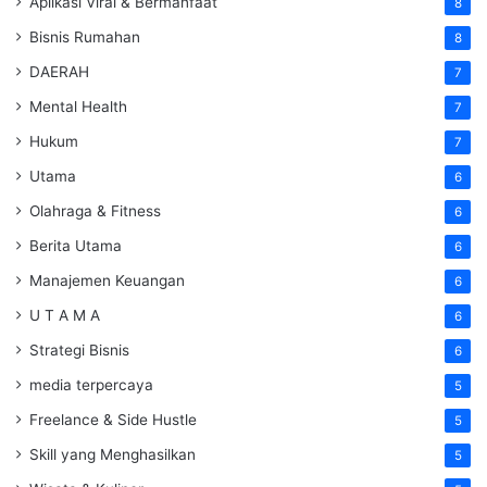
Aplikasi Viral & Bermanfaat
8
Bisnis Rumahan
8
DAERAH
7
Mental Health
7
Hukum
7
Utama
6
Olahraga & Fitness
6
Berita Utama
6
Manajemen Keuangan
6
U T A M A
6
Strategi Bisnis
6
media terpercaya
5
Freelance & Side Hustle
5
Skill yang Menghasilkan
5