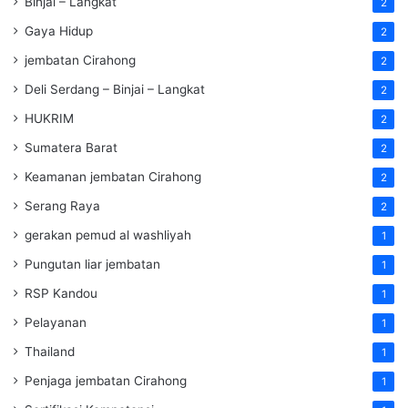
Binjai – Langkat
2
Gaya Hidup
2
jembatan Cirahong
2
Deli Serdang – Binjai – Langkat
2
HUKRIM
2
Sumatera Barat
2
Keamanan jembatan Cirahong
2
Serang Raya
2
gerakan pemud al washliyah
1
Pungutan liar jembatan
1
RSP Kandou
1
Pelayanan
1
Thailand
1
Penjaga jembatan Cirahong
1