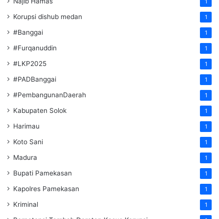
Najib Hamas
1
Korupsi dishub medan
1
#Banggai
1
#Furqanuddin
1
#LKP2025
1
#PADBanggai
1
#PembangunanDaerah
1
Kabupaten Solok
1
Harimau
1
Koto Sani
1
Madura
1
Bupati Pamekasan
1
Kapolres Pamekasan
1
Kriminal
1