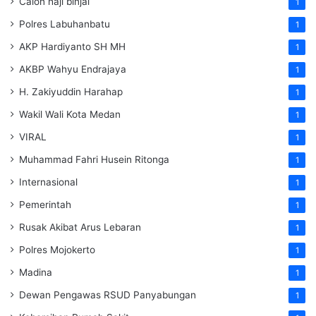
Calon haji binjai
1
Polres Labuhanbatu
1
AKP Hardiyanto SH MH
1
AKBP Wahyu Endrajaya
1
H. Zakiyuddin Harahap
1
Wakil Wali Kota Medan
1
VIRAL
1
Muhammad Fahri Husein Ritonga
1
Internasional
1
Pemerintah
1
Rusak Akibat Arus Lebaran
1
Polres Mojokerto
1
Madina
1
Dewan Pengawas RSUD Panyabungan
1