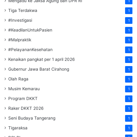
Mengadu ke Jaksa Agung dan DPR RI
1
Tiga Terdakwa
1
#Investigasi
1
#KeadilanUntukPasien
1
#Malpraktik
1
#PelayananKesehatan
1
Kenaikan pangkat per 1 april 2026
1
Gubernur Jawa Barat Cirahong
1
Olah Raga
1
Musim Kemarau
1
Program DKKT
1
Raker DKKT 2026
1
Seni Budaya Tangerang
1
Tigaraksa
1