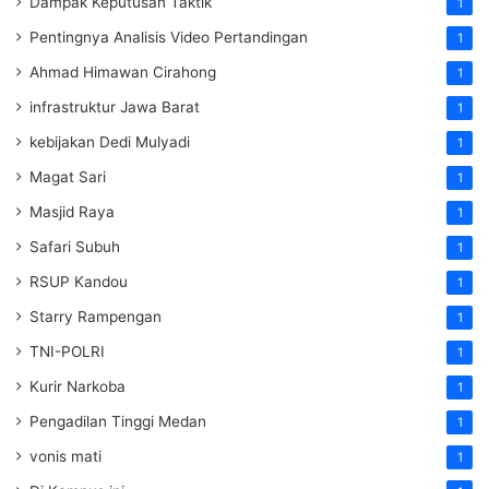
Dampak Keputusan Taktik
1
Pentingnya Analisis Video Pertandingan
1
Ahmad Himawan Cirahong
1
infrastruktur Jawa Barat
1
kebijakan Dedi Mulyadi
1
Magat Sari
1
Masjid Raya
1
Safari Subuh
1
RSUP Kandou
1
Starry Rampengan
1
TNI-POLRI
1
Kurir Narkoba
1
Pengadilan Tinggi Medan
1
vonis mati
1