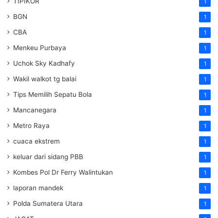
TIPIKOR
1
BGN
1
CBA
1
Menkeu Purbaya
1
Uchok Sky Kadhafy
1
Wakil walkot tg balai
1
Tips Memilih Sepatu Bola
1
Mancanegara
1
Metro Raya
1
cuaca ekstrem
1
keluar dari sidang PBB
1
Kombes Pol Dr Ferry Walintukan
1
laporan mandek
1
Polda Sumatera Utara
1