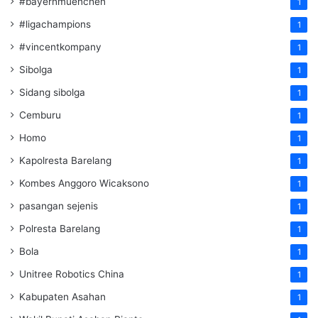
#bayernmuenchen
1
#ligachampions
1
#vincentkompany
1
Sibolga
1
Sidang sibolga
1
Cemburu
1
Homo
1
Kapolresta Barelang
1
Kombes Anggoro Wicaksono
1
pasangan sejenis
1
Polresta Barelang
1
Bola
1
Unitree Robotics China
1
Kabupaten Asahan
1