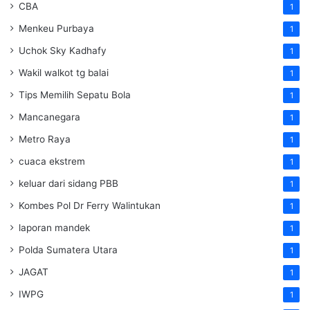
CBA
1
Menkeu Purbaya
1
Uchok Sky Kadhafy
1
Wakil walkot tg balai
1
Tips Memilih Sepatu Bola
1
Mancanegara
1
Metro Raya
1
cuaca ekstrem
1
keluar dari sidang PBB
1
Kombes Pol Dr Ferry Walintukan
1
laporan mandek
1
Polda Sumatera Utara
1
JAGAT
1
IWPG
1