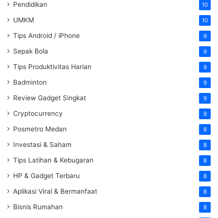
Pendidikan
10
UMKM
10
Tips Android / iPhone
9
Sepak Bola
9
Tips Produktivitas Harian
9
Badminton
9
Review Gadget Singkat
9
Cryptocurrency
9
Posmetro Medan
8
Investasi & Saham
8
Tips Latihan & Kebugaran
8
HP & Gadget Terbaru
8
Aplikasi Viral & Bermanfaat
8
Bisnis Rumahan
8