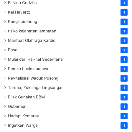
El Nino Godzilla
1
Kai Havertz
1
Pungli cirahong
1
risiko kejahatan jembatan
1
Manfaat Olahraga Kardio
1
Pase
1
Mulai dari Hal-hal Sederhana
1
Pemko Lhokseumawe
1
Revitalisasi Waduk Pusong
1
Taruna; Yuk Jaga Lingkungan
1
Bijak Gunakan BBM
1
Gubernur
1
Hadapi Kemarau
1
Ingatkan Warga
1