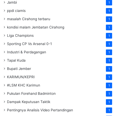
Jambi
1
ppdi ciamis
1
masalah Cirahong terbaru
1
kondisi malam Jembatan Cirahong
1
Liga Champions
1
Sporting CP Vs Arsenal 0-1
1
Industri & Perdagangan
1
Tapal Kuda
1
Bupati Jember
1
KARIMUN/KEPRI
1
#LSM KHC Karimun
1
Pukulan Forehand Badminton
1
Dampak Keputusan Taktik
1
Pentingnya Analisis Video Pertandingan
1