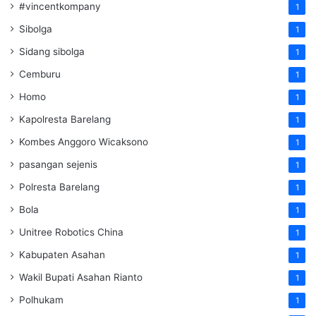
#vincentkompany
1
Sibolga
1
Sidang sibolga
1
Cemburu
1
Homo
1
Kapolresta Barelang
1
Kombes Anggoro Wicaksono
1
pasangan sejenis
1
Polresta Barelang
1
Bola
1
Unitree Robotics China
1
Kabupaten Asahan
1
Wakil Bupati Asahan Rianto
1
Polhukam
1