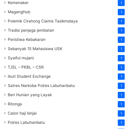
Kemenaker
1
MagangHub
1
Polemik Cirahong Ciamis Tasikmalaya
1
Tradisi penjaga jembatan
1
Peristiwa Kebakaran
1
Sebanyak 15 Mahasiswa USK
1
Syaiful mujani
1
TJSL – PKBL – CSR
1
Ikuti Student Exchange
1
Satres Narkoba Polres Labuhanbatu
1
Beri Hunian yang Layak
1
Ritonga
1
Calon haji binjai
1
Polres Labuhanbatu
1