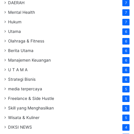
DAERAH
7
Mental Health
7
Hukum
7
Utama
6
Olahraga & Fitness
6
Berita Utama
6
Manajemen Keuangan
6
U T A M A
6
Strategi Bisnis
6
media terpercaya
5
Freelance & Side Hustle
5
Skill yang Menghasilkan
5
Wisata & Kuliner
5
DIKSI NEWS
4