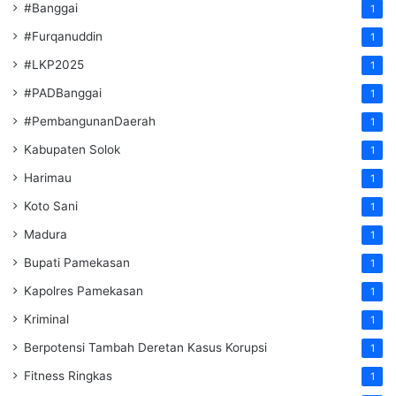
#Banggai
1
#Furqanuddin
1
#LKP2025
1
#PADBanggai
1
#PembangunanDaerah
1
Kabupaten Solok
1
Harimau
1
Koto Sani
1
Madura
1
Bupati Pamekasan
1
Kapolres Pamekasan
1
Kriminal
1
Berpotensi Tambah Deretan Kasus Korupsi
1
Fitness Ringkas
1