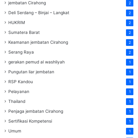
jembatan Cirahong
2
Deli Serdang – Binjai – Langkat
2
HUKRIM
2
Sumatera Barat
2
Keamanan jembatan Cirahong
2
Serang Raya
2
gerakan pemud al washliyah
1
Pungutan liar jembatan
1
RSP Kandou
1
Pelayanan
1
Thailand
1
Penjaga jembatan Cirahong
1
Sertifikasi Kompetensi
1
Umum
1