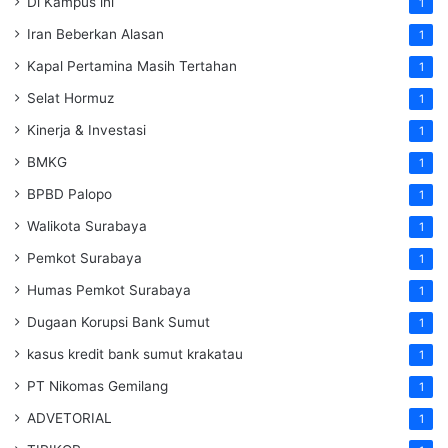
Di Kampus ini
1
Iran Beberkan Alasan
1
Kapal Pertamina Masih Tertahan
1
Selat Hormuz
1
Kinerja & Investasi
1
BMKG
1
BPBD Palopo
1
Walikota Surabaya
1
Pemkot Surabaya
1
Humas Pemkot Surabaya
1
Dugaan Korupsi Bank Sumut
1
kasus kredit bank sumut krakatau
1
PT Nikomas Gemilang
1
ADVETORIAL
1