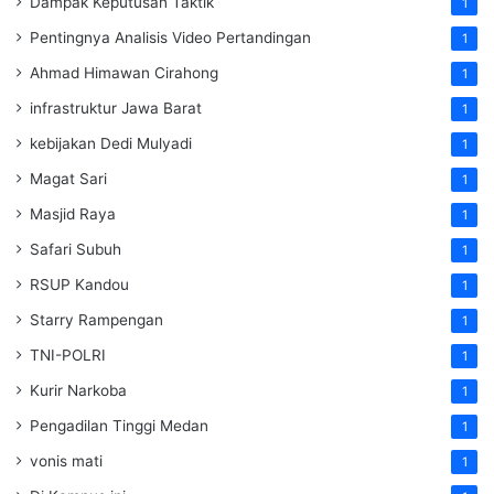
Dampak Keputusan Taktik
1
Pentingnya Analisis Video Pertandingan
1
Ahmad Himawan Cirahong
1
infrastruktur Jawa Barat
1
kebijakan Dedi Mulyadi
1
Magat Sari
1
Masjid Raya
1
Safari Subuh
1
RSUP Kandou
1
Starry Rampengan
1
TNI-POLRI
1
Kurir Narkoba
1
Pengadilan Tinggi Medan
1
vonis mati
1