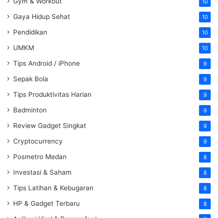
Gym & Workout
10
Gaya Hidup Sehat
10
Pendidikan
10
UMKM
10
Tips Android / iPhone
9
Sepak Bola
9
Tips Produktivitas Harian
9
Badminton
9
Review Gadget Singkat
9
Cryptocurrency
9
Posmetro Medan
8
Investasi & Saham
8
Tips Latihan & Kebugaran
8
HP & Gadget Terbaru
8