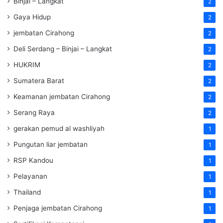
Binjai – Langkat
2
Gaya Hidup
2
jembatan Cirahong
2
Deli Serdang – Binjai – Langkat
2
HUKRIM
2
Sumatera Barat
2
Keamanan jembatan Cirahong
2
Serang Raya
2
gerakan pemud al washliyah
1
Pungutan liar jembatan
1
RSP Kandou
1
Pelayanan
1
Thailand
1
Penjaga jembatan Cirahong
1