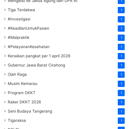
Mengadu ke Jaksa Agung dan DPR RI
1
Tiga Terdakwa
1
#Investigasi
1
#KeadilanUntukPasien
1
#Malpraktik
1
#PelayananKesehatan
1
Kenaikan pangkat per 1 april 2026
1
Gubernur Jawa Barat Cirahong
1
Olah Raga
1
Musim Kemarau
1
Program DKKT
1
Raker DKKT 2026
1
Seni Budaya Tangerang
1
Tigaraksa
1