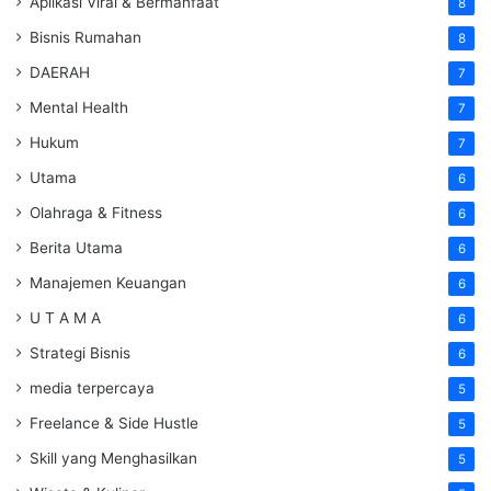
Aplikasi Viral & Bermanfaat
8
Bisnis Rumahan
8
DAERAH
7
Mental Health
7
Hukum
7
Utama
6
Olahraga & Fitness
6
Berita Utama
6
Manajemen Keuangan
6
U T A M A
6
Strategi Bisnis
6
media terpercaya
5
Freelance & Side Hustle
5
Skill yang Menghasilkan
5