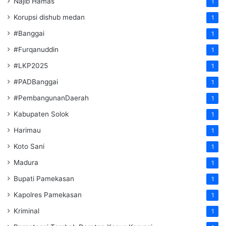
Najib Hamas
1
Korupsi dishub medan
1
#Banggai
1
#Furqanuddin
1
#LKP2025
1
#PADBanggai
1
#PembangunanDaerah
1
Kabupaten Solok
1
Harimau
1
Koto Sani
1
Madura
1
Bupati Pamekasan
1
Kapolres Pamekasan
1
Kriminal
1