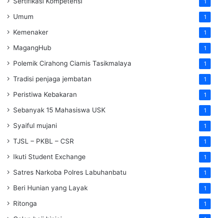
Sertifikasi Kompetensi
1
Umum
1
Kemenaker
1
MagangHub
1
Polemik Cirahong Ciamis Tasikmalaya
1
Tradisi penjaga jembatan
1
Peristiwa Kebakaran
1
Sebanyak 15 Mahasiswa USK
1
Syaiful mujani
1
TJSL – PKBL – CSR
1
Ikuti Student Exchange
1
Satres Narkoba Polres Labuhanbatu
1
Beri Hunian yang Layak
1
Ritonga
1