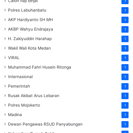
Calon haji binjai
1
Polres Labuhanbatu
1
AKP Hardiyanto SH MH
1
AKBP Wahyu Endrajaya
1
H. Zakiyuddin Harahap
1
Wakil Wali Kota Medan
1
VIRAL
1
Muhammad Fahri Husein Ritonga
1
Internasional
1
Pemerintah
1
Rusak Akibat Arus Lebaran
1
Polres Mojokerto
1
Madina
1
Dewan Pengawas RSUD Panyabungan
1