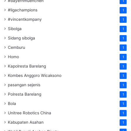
#bayernmuenchen
1
#ligachampions
1
#vincentkompany
1
Sibolga
1
Sidang sibolga
1
Cemburu
1
Homo
1
Kapolresta Barelang
1
Kombes Anggoro Wicaksono
1
pasangan sejenis
1
Polresta Barelang
1
Bola
1
Unitree Robotics China
1
Kabupaten Asahan
1