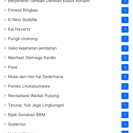
Berpotensi Tambah Deretan Kasus Korupsi
1
Fitness Ringkas
1
El Nino Godzilla
1
Kai Havertz
1
Pungli cirahong
1
risiko kejahatan jembatan
1
Manfaat Olahraga Kardio
1
Pase
1
Mulai dari Hal-hal Sederhana
1
Pemko Lhokseumawe
1
Revitalisasi Waduk Pusong
1
Taruna; Yuk Jaga Lingkungan
1
Bijak Gunakan BBM
1
Gubernur
1