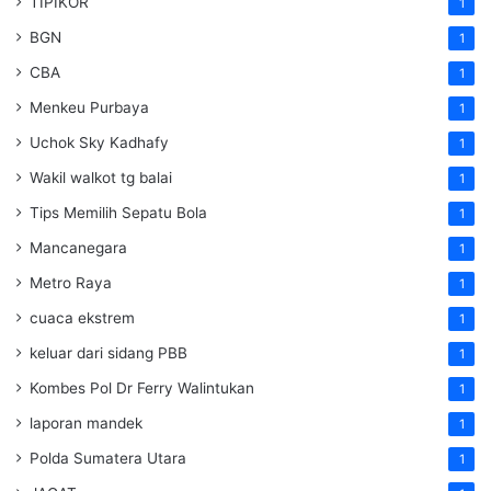
TIPIKOR
1
BGN
1
CBA
1
Menkeu Purbaya
1
Uchok Sky Kadhafy
1
Wakil walkot tg balai
1
Tips Memilih Sepatu Bola
1
Mancanegara
1
Metro Raya
1
cuaca ekstrem
1
keluar dari sidang PBB
1
Kombes Pol Dr Ferry Walintukan
1
laporan mandek
1
Polda Sumatera Utara
1