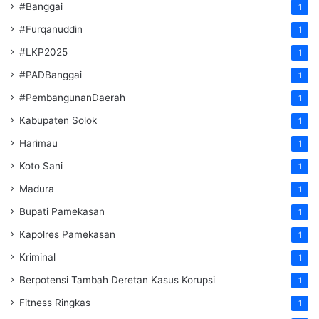
#Banggai
1
#Furqanuddin
1
#LKP2025
1
#PADBanggai
1
#PembangunanDaerah
1
Kabupaten Solok
1
Harimau
1
Koto Sani
1
Madura
1
Bupati Pamekasan
1
Kapolres Pamekasan
1
Kriminal
1
Berpotensi Tambah Deretan Kasus Korupsi
1
Fitness Ringkas
1