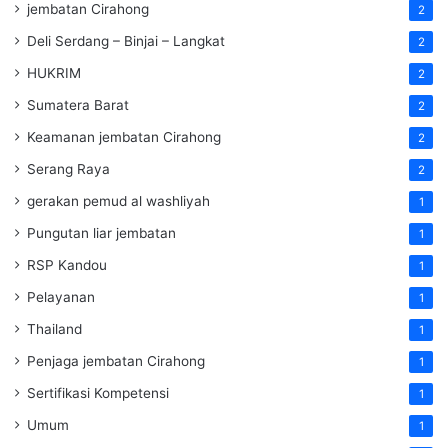
jembatan Cirahong
2
Deli Serdang – Binjai – Langkat
2
HUKRIM
2
Sumatera Barat
2
Keamanan jembatan Cirahong
2
Serang Raya
2
gerakan pemud al washliyah
1
Pungutan liar jembatan
1
RSP Kandou
1
Pelayanan
1
Thailand
1
Penjaga jembatan Cirahong
1
Sertifikasi Kompetensi
1
Umum
1