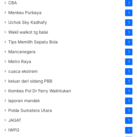
CBA
1
Menkeu Purbaya
1
Uchok Sky Kadhafy
1
Wakil walkot tg balai
1
Tips Memilih Sepatu Bola
1
Mancanegara
1
Metro Raya
1
cuaca ekstrem
1
keluar dari sidang PBB
1
Kombes Pol Dr Ferry Walintukan
1
laporan mandek
1
Polda Sumatera Utara
1
JAGAT
1
IWPG
1