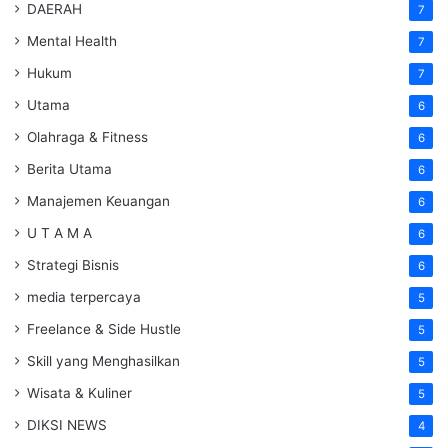
DAERAH
7
Mental Health
7
Hukum
7
Utama
6
Olahraga & Fitness
6
Berita Utama
6
Manajemen Keuangan
6
U T A M A
6
Strategi Bisnis
6
media terpercaya
5
Freelance & Side Hustle
5
Skill yang Menghasilkan
5
Wisata & Kuliner
5
DIKSI NEWS
4