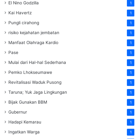
El Nino Godzilla
1
Kai Havertz
1
Pungli cirahong
1
risiko kejahatan jembatan
1
Manfaat Olahraga Kardio
1
Pase
1
Mulai dari Hal-hal Sederhana
1
Pemko Lhokseumawe
1
Revitalisasi Waduk Pusong
1
Taruna; Yuk Jaga Lingkungan
1
Bijak Gunakan BBM
1
Gubernur
1
Hadapi Kemarau
1
Ingatkan Warga
1