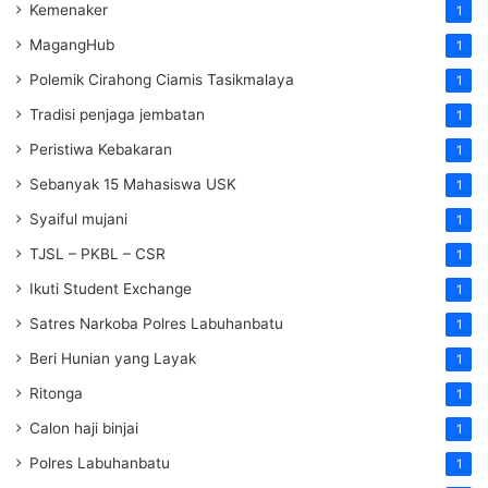
Kemenaker
1
MagangHub
1
Polemik Cirahong Ciamis Tasikmalaya
1
Tradisi penjaga jembatan
1
Peristiwa Kebakaran
1
Sebanyak 15 Mahasiswa USK
1
Syaiful mujani
1
TJSL – PKBL – CSR
1
Ikuti Student Exchange
1
Satres Narkoba Polres Labuhanbatu
1
Beri Hunian yang Layak
1
Ritonga
1
Calon haji binjai
1
Polres Labuhanbatu
1