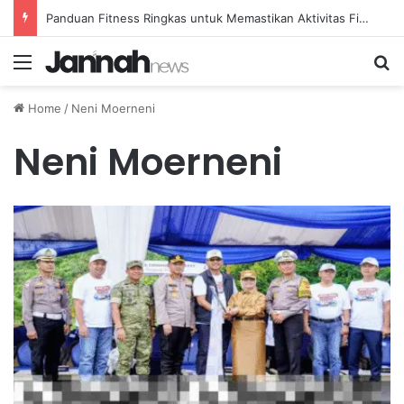
Panduan Fitness Ringkas untuk Memastikan Aktivitas Fisik Anda Tetap Konsisten
Menu
Se
Home
/
Neni Moerneni
Neni Moerneni