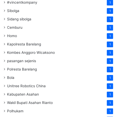
#vincentkompany
1
Sibolga
1
Sidang sibolga
1
Cemburu
1
Homo
1
Kapolresta Barelang
1
Kombes Anggoro Wicaksono
1
pasangan sejenis
1
Polresta Barelang
1
Bola
1
Unitree Robotics China
1
Kabupaten Asahan
1
Wakil Bupati Asahan Rianto
1
Polhukam
1