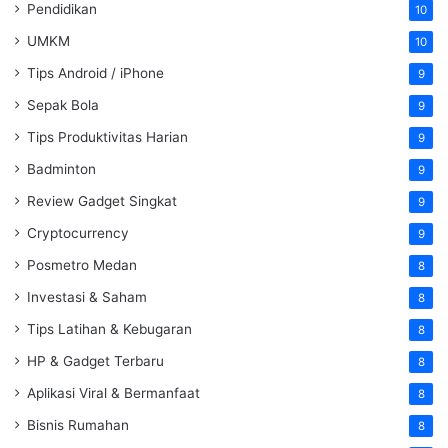
Pendidikan
10
UMKM
10
Tips Android / iPhone
9
Sepak Bola
9
Tips Produktivitas Harian
9
Badminton
9
Review Gadget Singkat
9
Cryptocurrency
9
Posmetro Medan
8
Investasi & Saham
8
Tips Latihan & Kebugaran
8
HP & Gadget Terbaru
8
Aplikasi Viral & Bermanfaat
8
Bisnis Rumahan
8