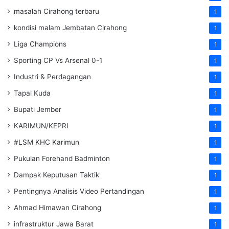
masalah Cirahong terbaru
1
kondisi malam Jembatan Cirahong
1
Liga Champions
1
Sporting CP Vs Arsenal 0-1
1
Industri & Perdagangan
1
Tapal Kuda
1
Bupati Jember
1
KARIMUN/KEPRI
1
#LSM KHC Karimun
1
Pukulan Forehand Badminton
1
Dampak Keputusan Taktik
1
Pentingnya Analisis Video Pertandingan
1
Ahmad Himawan Cirahong
1
infrastruktur Jawa Barat
1