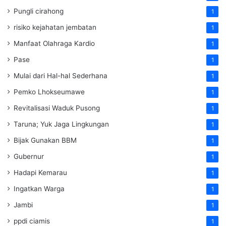
Pungli cirahong
1
risiko kejahatan jembatan
1
Manfaat Olahraga Kardio
1
Pase
1
Mulai dari Hal-hal Sederhana
1
Pemko Lhokseumawe
1
Revitalisasi Waduk Pusong
1
Taruna; Yuk Jaga Lingkungan
1
Bijak Gunakan BBM
1
Gubernur
1
Hadapi Kemarau
1
Ingatkan Warga
1
Jambi
1
ppdi ciamis
1