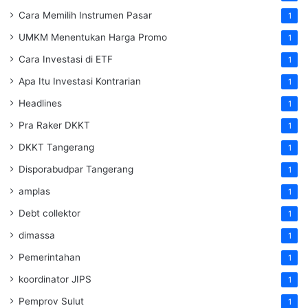
Cara Memilih Instrumen Pasar
1
UMKM Menentukan Harga Promo
1
Cara Investasi di ETF
1
Apa Itu Investasi Kontrarian
1
Headlines
1
Pra Raker DKKT
1
DKKT Tangerang
1
Disporabudpar Tangerang
1
amplas
1
Debt collektor
1
dimassa
1
Pemerintahan
1
koordinator JIPS
1
Pemprov Sulut
1