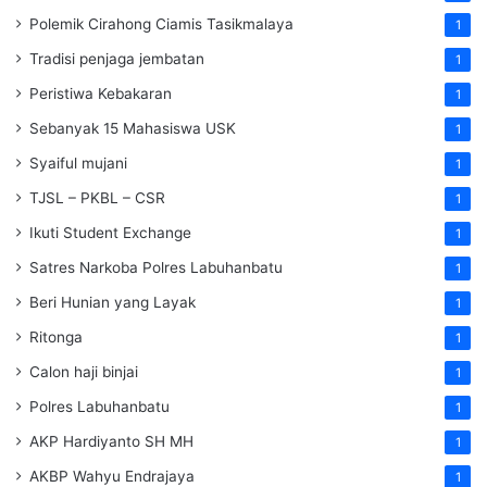
Polemik Cirahong Ciamis Tasikmalaya
1
Tradisi penjaga jembatan
1
Peristiwa Kebakaran
1
Sebanyak 15 Mahasiswa USK
1
Syaiful mujani
1
TJSL – PKBL – CSR
1
Ikuti Student Exchange
1
Satres Narkoba Polres Labuhanbatu
1
Beri Hunian yang Layak
1
Ritonga
1
Calon haji binjai
1
Polres Labuhanbatu
1
AKP Hardiyanto SH MH
1
AKBP Wahyu Endrajaya
1