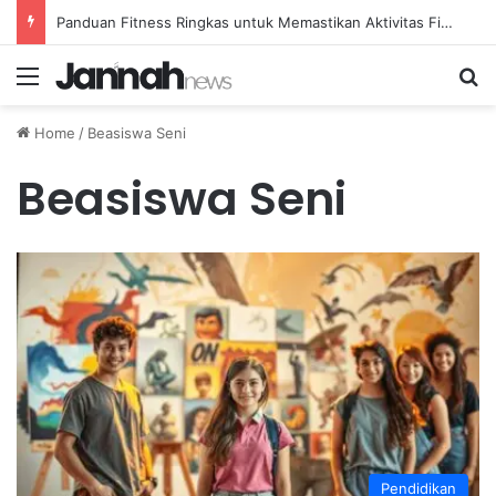
Panduan Fitness Ringkas untuk Memastikan Aktivitas Fisik Anda Tetap Konsisten
Menu
Se
Home
/
Beasiswa Seni
Beasiswa Seni
Pendidikan