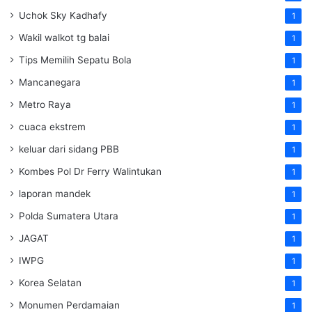
Uchok Sky Kadhafy
1
Wakil walkot tg balai
1
Tips Memilih Sepatu Bola
1
Mancanegara
1
Metro Raya
1
cuaca ekstrem
1
keluar dari sidang PBB
1
Kombes Pol Dr Ferry Walintukan
1
laporan mandek
1
Polda Sumatera Utara
1
JAGAT
1
IWPG
1
Korea Selatan
1
Monumen Perdamaian
1