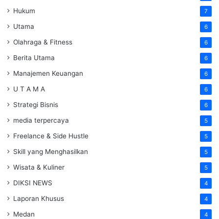
Hukum
7
Utama
6
Olahraga & Fitness
6
Berita Utama
6
Manajemen Keuangan
6
U T A M A
6
Strategi Bisnis
6
media terpercaya
5
Freelance & Side Hustle
5
Skill yang Menghasilkan
5
Wisata & Kuliner
5
DIKSI NEWS
4
Laporan Khusus
4
Medan
4