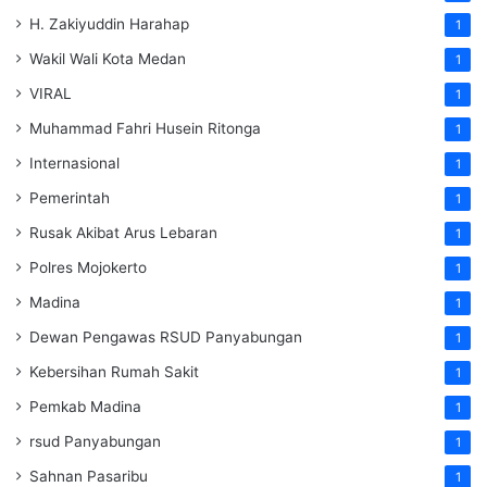
H. Zakiyuddin Harahap
1
Wakil Wali Kota Medan
1
VIRAL
1
Muhammad Fahri Husein Ritonga
1
Internasional
1
Pemerintah
1
Rusak Akibat Arus Lebaran
1
Polres Mojokerto
1
Madina
1
Dewan Pengawas RSUD Panyabungan
1
Kebersihan Rumah Sakit
1
Pemkab Madina
1
rsud Panyabungan
1
Sahnan Pasaribu
1