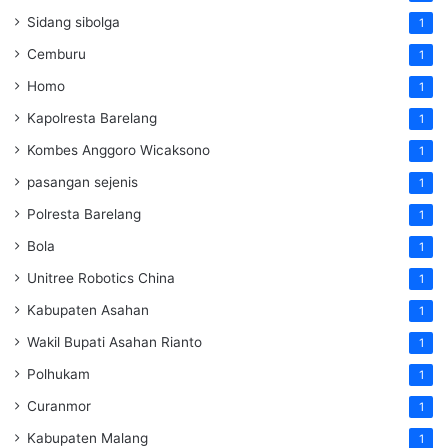
Sidang sibolga
1
Cemburu
1
Homo
1
Kapolresta Barelang
1
Kombes Anggoro Wicaksono
1
pasangan sejenis
1
Polresta Barelang
1
Bola
1
Unitree Robotics China
1
Kabupaten Asahan
1
Wakil Bupati Asahan Rianto
1
Polhukam
1
Curanmor
1
Kabupaten Malang
1