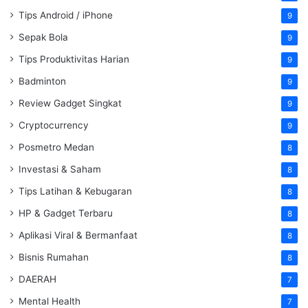
Tips Android / iPhone
9
Sepak Bola
9
Tips Produktivitas Harian
9
Badminton
9
Review Gadget Singkat
9
Cryptocurrency
9
Posmetro Medan
8
Investasi & Saham
8
Tips Latihan & Kebugaran
8
HP & Gadget Terbaru
8
Aplikasi Viral & Bermanfaat
8
Bisnis Rumahan
8
DAERAH
7
Mental Health
7