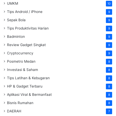
UMKM
10
Tips Android / iPhone
9
Sepak Bola
9
Tips Produktivitas Harian
9
Badminton
9
Review Gadget Singkat
9
Cryptocurrency
9
Posmetro Medan
8
Investasi & Saham
8
Tips Latihan & Kebugaran
8
HP & Gadget Terbaru
8
Aplikasi Viral & Bermanfaat
8
Bisnis Rumahan
8
DAERAH
7