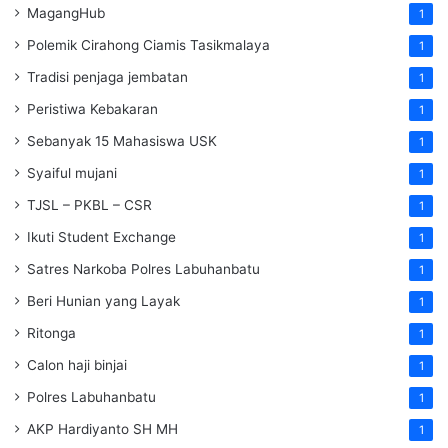
MagangHub
1
Polemik Cirahong Ciamis Tasikmalaya
1
Tradisi penjaga jembatan
1
Peristiwa Kebakaran
1
Sebanyak 15 Mahasiswa USK
1
Syaiful mujani
1
TJSL – PKBL – CSR
1
Ikuti Student Exchange
1
Satres Narkoba Polres Labuhanbatu
1
Beri Hunian yang Layak
1
Ritonga
1
Calon haji binjai
1
Polres Labuhanbatu
1
AKP Hardiyanto SH MH
1