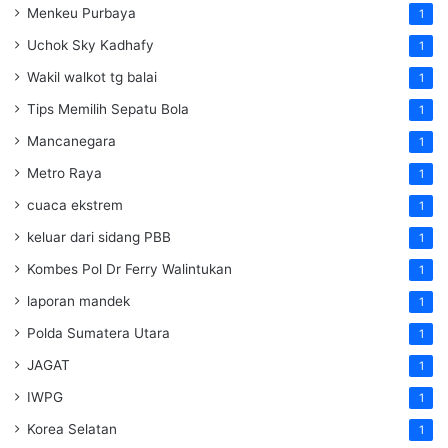
Menkeu Purbaya
1
Uchok Sky Kadhafy
1
Wakil walkot tg balai
1
Tips Memilih Sepatu Bola
1
Mancanegara
1
Metro Raya
1
cuaca ekstrem
1
keluar dari sidang PBB
1
Kombes Pol Dr Ferry Walintukan
1
laporan mandek
1
Polda Sumatera Utara
1
JAGAT
1
IWPG
1
Korea Selatan
1