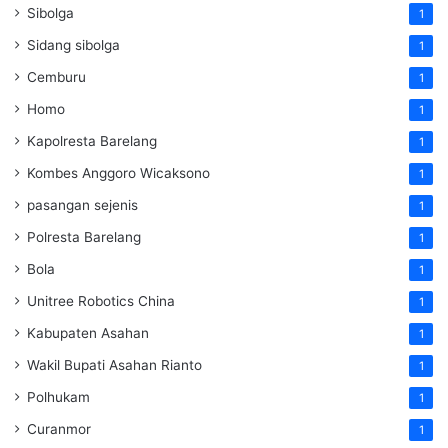
Sibolga
1
Sidang sibolga
1
Cemburu
1
Homo
1
Kapolresta Barelang
1
Kombes Anggoro Wicaksono
1
pasangan sejenis
1
Polresta Barelang
1
Bola
1
Unitree Robotics China
1
Kabupaten Asahan
1
Wakil Bupati Asahan Rianto
1
Polhukam
1
Curanmor
1