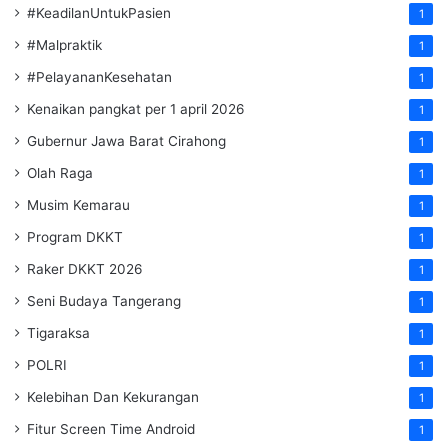
#KeadilanUntukPasien
1
#Malpraktik
1
#PelayananKesehatan
1
Kenaikan pangkat per 1 april 2026
1
Gubernur Jawa Barat Cirahong
1
Olah Raga
1
Musim Kemarau
1
Program DKKT
1
Raker DKKT 2026
1
Seni Budaya Tangerang
1
Tigaraksa
1
POLRI
1
Kelebihan Dan Kekurangan
1
Fitur Screen Time Android
1