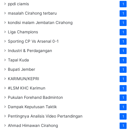
ppdi ciamis
1
masalah Cirahong terbaru
1
kondisi malam Jembatan Cirahong
1
Liga Champions
1
Sporting CP Vs Arsenal 0-1
1
Industri & Perdagangan
1
Tapal Kuda
1
Bupati Jember
1
KARIMUN/KEPRI
1
#LSM KHC Karimun
1
Pukulan Forehand Badminton
1
Dampak Keputusan Taktik
1
Pentingnya Analisis Video Pertandingan
1
Ahmad Himawan Cirahong
1