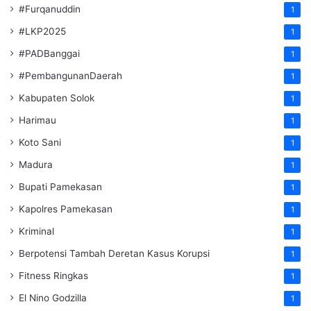
#Furqanuddin
1
#LKP2025
1
#PADBanggai
1
#PembangunanDaerah
1
Kabupaten Solok
1
Harimau
1
Koto Sani
1
Madura
1
Bupati Pamekasan
1
Kapolres Pamekasan
1
Kriminal
1
Berpotensi Tambah Deretan Kasus Korupsi
1
Fitness Ringkas
1
El Nino Godzilla
1