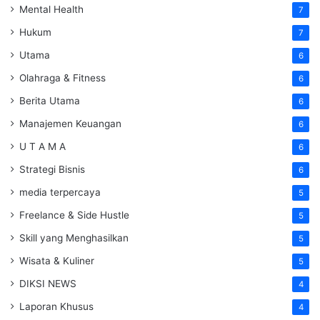
Mental Health
7
Hukum
7
Utama
6
Olahraga & Fitness
6
Berita Utama
6
Manajemen Keuangan
6
U T A M A
6
Strategi Bisnis
6
media terpercaya
5
Freelance & Side Hustle
5
Skill yang Menghasilkan
5
Wisata & Kuliner
5
DIKSI NEWS
4
Laporan Khusus
4