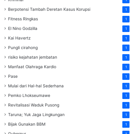
Berpotensi Tambah Deretan Kasus Korupsi
1
Fitness Ringkas
1
El Nino Godzilla
1
Kai Havertz
1
Pungli cirahong
1
risiko kejahatan jembatan
1
Manfaat Olahraga Kardio
1
Pase
1
Mulai dari Hal-hal Sederhana
1
Pemko Lhokseumawe
1
Revitalisasi Waduk Pusong
1
Taruna; Yuk Jaga Lingkungan
1
Bijak Gunakan BBM
1
Gubernur
1