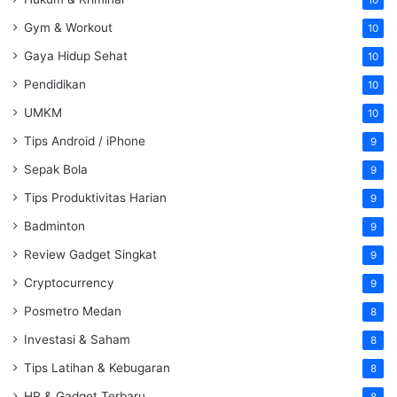
Gym & Workout
10
Gaya Hidup Sehat
10
Pendidikan
10
UMKM
10
Tips Android / iPhone
9
Sepak Bola
9
Tips Produktivitas Harian
9
Badminton
9
Review Gadget Singkat
9
Cryptocurrency
9
Posmetro Medan
8
Investasi & Saham
8
Tips Latihan & Kebugaran
8
HP & Gadget Terbaru
8