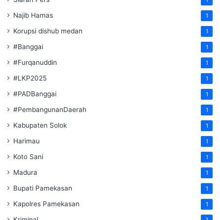
Najib Hamas
1
Korupsi dishub medan
1
#Banggai
1
#Furqanuddin
1
#LKP2025
1
#PADBanggai
1
#PembangunanDaerah
1
Kabupaten Solok
1
Harimau
1
Koto Sani
1
Madura
1
Bupati Pamekasan
1
Kapolres Pamekasan
1
Kriminal
1