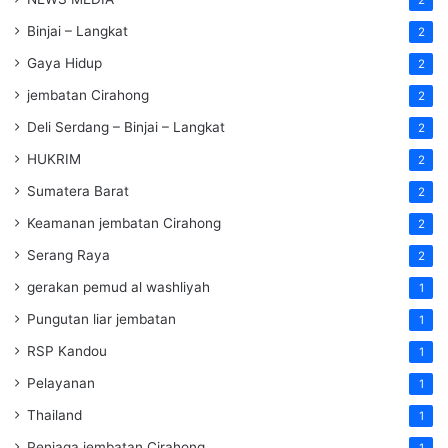
Binjai – Langkat
2
Gaya Hidup
2
jembatan Cirahong
2
Deli Serdang – Binjai – Langkat
2
HUKRIM
2
Sumatera Barat
2
Keamanan jembatan Cirahong
2
Serang Raya
2
gerakan pemud al washliyah
1
Pungutan liar jembatan
1
RSP Kandou
1
Pelayanan
1
Thailand
1
Penjaga jembatan Cirahong
1