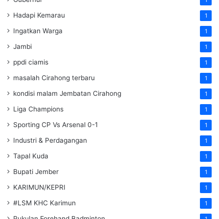
Hadapi Kemarau
1
Ingatkan Warga
1
Jambi
1
ppdi ciamis
1
masalah Cirahong terbaru
1
kondisi malam Jembatan Cirahong
1
Liga Champions
1
Sporting CP Vs Arsenal 0-1
1
Industri & Perdagangan
1
Tapal Kuda
1
Bupati Jember
1
KARIMUN/KEPRI
1
#LSM KHC Karimun
1
Pukulan Forehand Badminton
1