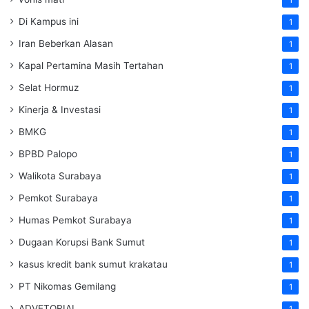
Di Kampus ini
1
Iran Beberkan Alasan
1
Kapal Pertamina Masih Tertahan
1
Selat Hormuz
1
Kinerja & Investasi
1
BMKG
1
BPBD Palopo
1
Walikota Surabaya
1
Pemkot Surabaya
1
Humas Pemkot Surabaya
1
Dugaan Korupsi Bank Sumut
1
kasus kredit bank sumut krakatau
1
PT Nikomas Gemilang
1
ADVETORIAL
1