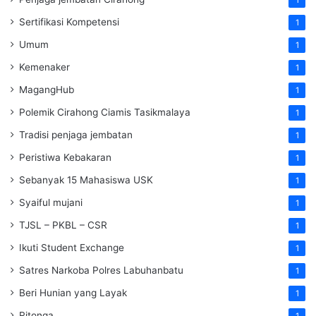
Sertifikasi Kompetensi
1
Umum
1
Kemenaker
1
MagangHub
1
Polemik Cirahong Ciamis Tasikmalaya
1
Tradisi penjaga jembatan
1
Peristiwa Kebakaran
1
Sebanyak 15 Mahasiswa USK
1
Syaiful mujani
1
TJSL – PKBL – CSR
1
Ikuti Student Exchange
1
Satres Narkoba Polres Labuhanbatu
1
Beri Hunian yang Layak
1
Ritonga
1