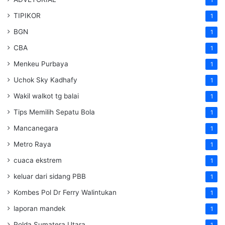
TIPIKOR
1
BGN
1
CBA
1
Menkeu Purbaya
1
Uchok Sky Kadhafy
1
Wakil walkot tg balai
1
Tips Memilih Sepatu Bola
1
Mancanegara
1
Metro Raya
1
cuaca ekstrem
1
keluar dari sidang PBB
1
Kombes Pol Dr Ferry Walintukan
1
laporan mandek
1
Polda Sumatera Utara
1