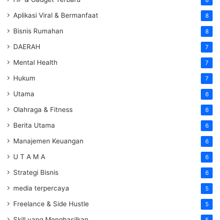
Aplikasi Viral & Bermanfaat
8
Bisnis Rumahan
8
DAERAH
7
Mental Health
7
Hukum
7
Utama
6
Olahraga & Fitness
6
Berita Utama
6
Manajemen Keuangan
6
U T A M A
6
Strategi Bisnis
6
media terpercaya
5
Freelance & Side Hustle
5
Skill yang Menghasilkan
5