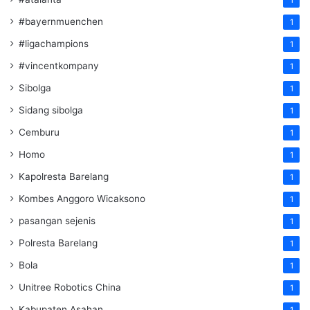
#bayernmuenchen
1
#ligachampions
1
#vincentkompany
1
Sibolga
1
Sidang sibolga
1
Cemburu
1
Homo
1
Kapolresta Barelang
1
Kombes Anggoro Wicaksono
1
pasangan sejenis
1
Polresta Barelang
1
Bola
1
Unitree Robotics China
1
Kabupaten Asahan
1