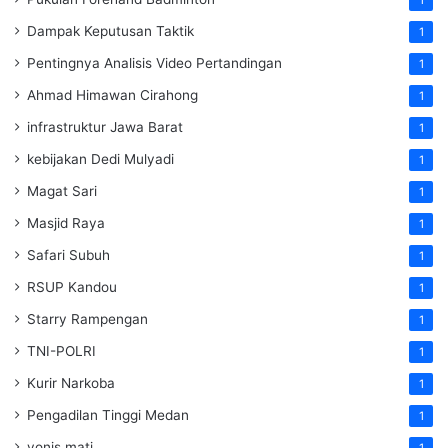
Dampak Keputusan Taktik
1
Pentingnya Analisis Video Pertandingan
1
Ahmad Himawan Cirahong
1
infrastruktur Jawa Barat
1
kebijakan Dedi Mulyadi
1
Magat Sari
1
Masjid Raya
1
Safari Subuh
1
RSUP Kandou
1
Starry Rampengan
1
TNI-POLRI
1
Kurir Narkoba
1
Pengadilan Tinggi Medan
1
vonis mati
1