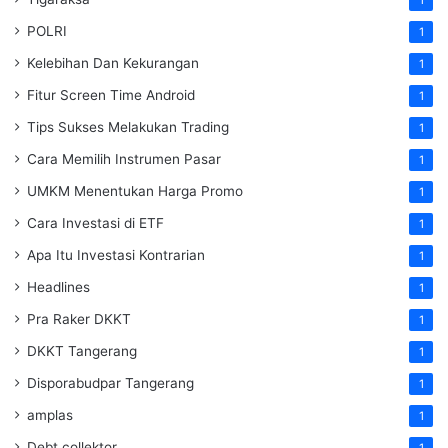
POLRI
1
Kelebihan Dan Kekurangan
1
Fitur Screen Time Android
1
Tips Sukses Melakukan Trading
1
Cara Memilih Instrumen Pasar
1
UMKM Menentukan Harga Promo
1
Cara Investasi di ETF
1
Apa Itu Investasi Kontrarian
1
Headlines
1
Pra Raker DKKT
1
DKKT Tangerang
1
Disporabudpar Tangerang
1
amplas
1
Debt collektor
1