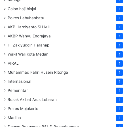
Calon haji binjai
1
Polres Labuhanbatu
1
AKP Hardiyanto SH MH
1
AKBP Wahyu Endrajaya
1
H. Zakiyuddin Harahap
1
Wakil Wali Kota Medan
1
VIRAL
1
Muhammad Fahri Husein Ritonga
1
Internasional
1
Pemerintah
1
Rusak Akibat Arus Lebaran
1
Polres Mojokerto
1
Madina
1
Dewan Pengawas RSUD Panyabungan
1