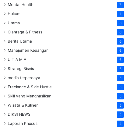
Mental Health
7
Hukum
7
Utama
6
Olahraga & Fitness
6
Berita Utama
6
Manajemen Keuangan
6
U T A M A
6
Strategi Bisnis
6
media terpercaya
5
Freelance & Side Hustle
5
Skill yang Menghasilkan
5
Wisata & Kuliner
5
DIKSI NEWS
4
Laporan Khusus
4