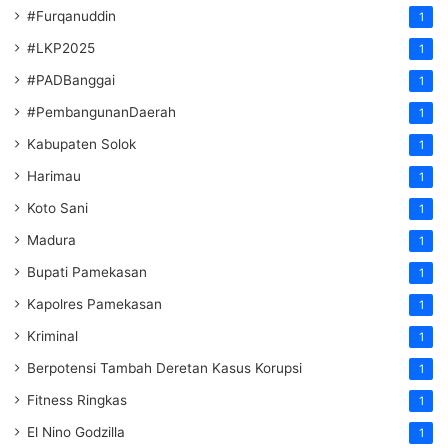
#Furqanuddin
1
#LKP2025
1
#PADBanggai
1
#PembangunanDaerah
1
Kabupaten Solok
1
Harimau
1
Koto Sani
1
Madura
1
Bupati Pamekasan
1
Kapolres Pamekasan
1
Kriminal
1
Berpotensi Tambah Deretan Kasus Korupsi
1
Fitness Ringkas
1
El Nino Godzilla
1