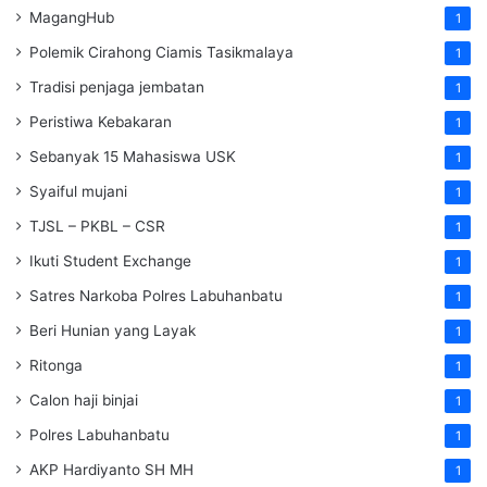
MagangHub
1
Polemik Cirahong Ciamis Tasikmalaya
1
Tradisi penjaga jembatan
1
Peristiwa Kebakaran
1
Sebanyak 15 Mahasiswa USK
1
Syaiful mujani
1
TJSL – PKBL – CSR
1
Ikuti Student Exchange
1
Satres Narkoba Polres Labuhanbatu
1
Beri Hunian yang Layak
1
Ritonga
1
Calon haji binjai
1
Polres Labuhanbatu
1
AKP Hardiyanto SH MH
1