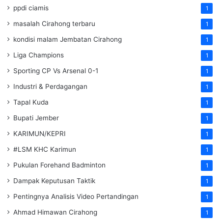
ppdi ciamis
1
masalah Cirahong terbaru
1
kondisi malam Jembatan Cirahong
1
Liga Champions
1
Sporting CP Vs Arsenal 0-1
1
Industri & Perdagangan
1
Tapal Kuda
1
Bupati Jember
1
KARIMUN/KEPRI
1
#LSM KHC Karimun
1
Pukulan Forehand Badminton
1
Dampak Keputusan Taktik
1
Pentingnya Analisis Video Pertandingan
1
Ahmad Himawan Cirahong
1