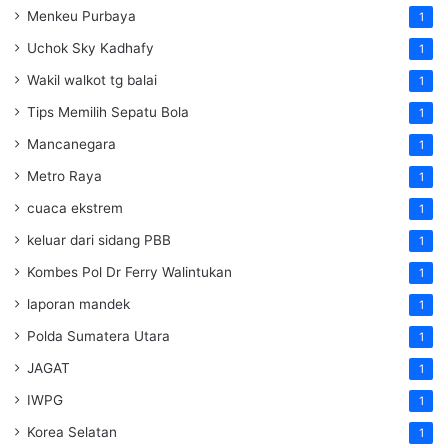
Menkeu Purbaya
1
Uchok Sky Kadhafy
1
Wakil walkot tg balai
1
Tips Memilih Sepatu Bola
1
Mancanegara
1
Metro Raya
1
cuaca ekstrem
1
keluar dari sidang PBB
1
Kombes Pol Dr Ferry Walintukan
1
laporan mandek
1
Polda Sumatera Utara
1
JAGAT
1
IWPG
1
Korea Selatan
1