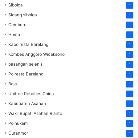
Sibolga
1
Sidang sibolga
1
Cemburu
1
Homo
1
Kapolresta Barelang
1
Kombes Anggoro Wicaksono
1
pasangan sejenis
1
Polresta Barelang
1
Bola
1
Unitree Robotics China
1
Kabupaten Asahan
1
Wakil Bupati Asahan Rianto
1
Polhukam
1
Curanmor
1