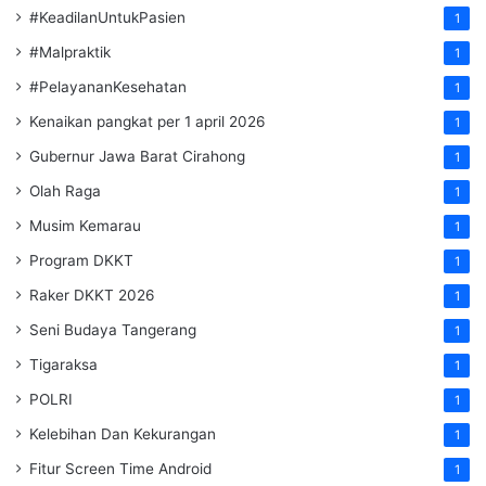
#KeadilanUntukPasien
1
#Malpraktik
1
#PelayananKesehatan
1
Kenaikan pangkat per 1 april 2026
1
Gubernur Jawa Barat Cirahong
1
Olah Raga
1
Musim Kemarau
1
Program DKKT
1
Raker DKKT 2026
1
Seni Budaya Tangerang
1
Tigaraksa
1
POLRI
1
Kelebihan Dan Kekurangan
1
Fitur Screen Time Android
1