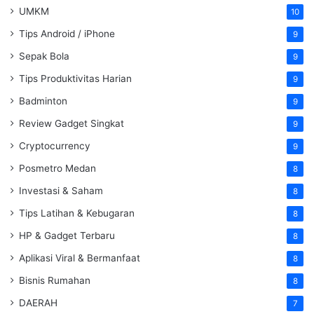
UMKM
10
Tips Android / iPhone
9
Sepak Bola
9
Tips Produktivitas Harian
9
Badminton
9
Review Gadget Singkat
9
Cryptocurrency
9
Posmetro Medan
8
Investasi & Saham
8
Tips Latihan & Kebugaran
8
HP & Gadget Terbaru
8
Aplikasi Viral & Bermanfaat
8
Bisnis Rumahan
8
DAERAH
7