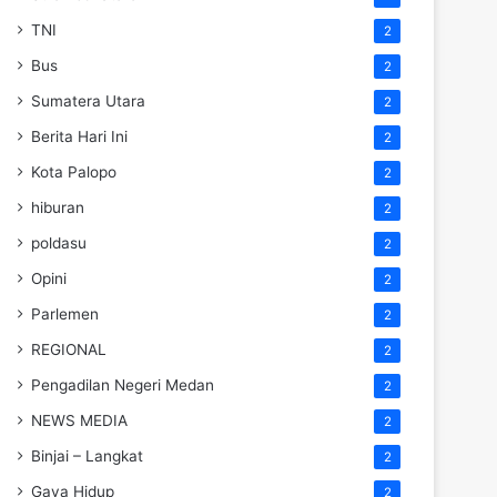
TNI
2
Bus
2
Sumatera Utara
2
Berita Hari Ini
2
Kota Palopo
2
hiburan
2
poldasu
2
Opini
2
Parlemen
2
REGIONAL
2
Pengadilan Negeri Medan
2
NEWS MEDIA
2
Binjai – Langkat
2
Gaya Hidup
2