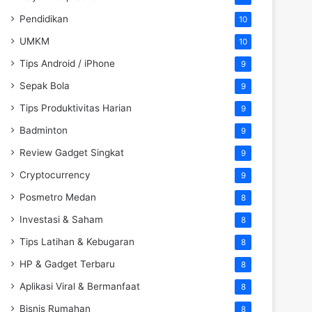
Pendidikan
10
UMKM
10
Tips Android / iPhone
9
Sepak Bola
9
Tips Produktivitas Harian
9
Badminton
9
Review Gadget Singkat
9
Cryptocurrency
9
Posmetro Medan
8
Investasi & Saham
8
Tips Latihan & Kebugaran
8
HP & Gadget Terbaru
8
Aplikasi Viral & Bermanfaat
8
Bisnis Rumahan
8