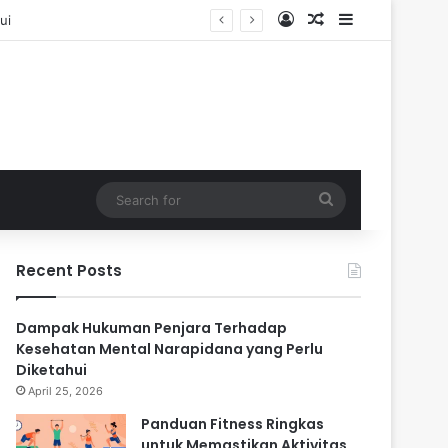
Log In
Random Article
Sidebar
Search
for
Recent Posts
Dampak Hukuman Penjara Terhadap
Kesehatan Mental Narapidana yang Perlu
Diketahui
April 25, 2026
Panduan Fitness Ringkas
untuk Memastikan Aktivitas