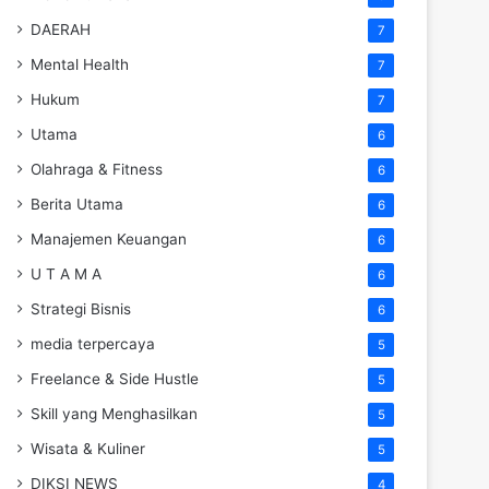
DAERAH
7
Mental Health
7
Hukum
7
Utama
6
Olahraga & Fitness
6
Berita Utama
6
Manajemen Keuangan
6
U T A M A
6
Strategi Bisnis
6
media terpercaya
5
Freelance & Side Hustle
5
Skill yang Menghasilkan
5
Wisata & Kuliner
5
DIKSI NEWS
4