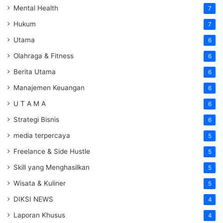
Mental Health
7
Hukum
7
Utama
6
Olahraga & Fitness
6
Berita Utama
6
Manajemen Keuangan
6
U T A M A
6
Strategi Bisnis
6
media terpercaya
5
Freelance & Side Hustle
5
Skill yang Menghasilkan
5
Wisata & Kuliner
5
DIKSI NEWS
4
Laporan Khusus
4