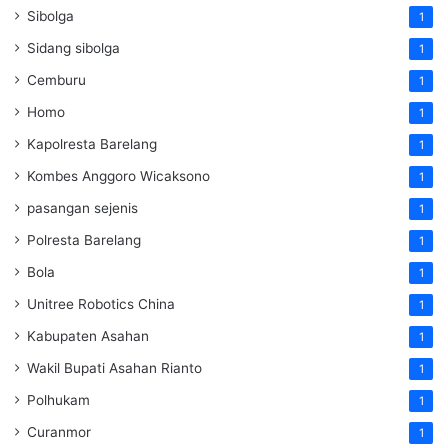
Sibolga
1
Sidang sibolga
1
Cemburu
1
Homo
1
Kapolresta Barelang
1
Kombes Anggoro Wicaksono
1
pasangan sejenis
1
Polresta Barelang
1
Bola
1
Unitree Robotics China
1
Kabupaten Asahan
1
Wakil Bupati Asahan Rianto
1
Polhukam
1
Curanmor
1