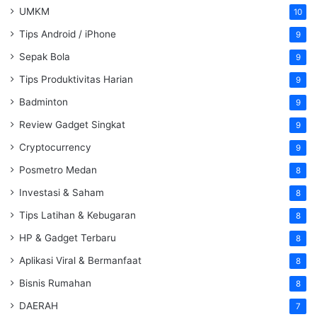
UMKM
10
Tips Android / iPhone
9
Sepak Bola
9
Tips Produktivitas Harian
9
Badminton
9
Review Gadget Singkat
9
Cryptocurrency
9
Posmetro Medan
8
Investasi & Saham
8
Tips Latihan & Kebugaran
8
HP & Gadget Terbaru
8
Aplikasi Viral & Bermanfaat
8
Bisnis Rumahan
8
DAERAH
7