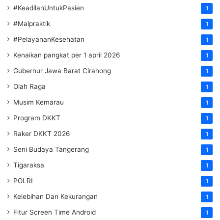
#KeadilanUntukPasien
1
#Malpraktik
1
#PelayananKesehatan
1
Kenaikan pangkat per 1 april 2026
1
Gubernur Jawa Barat Cirahong
1
Olah Raga
1
Musim Kemarau
1
Program DKKT
1
Raker DKKT 2026
1
Seni Budaya Tangerang
1
Tigaraksa
1
POLRI
1
Kelebihan Dan Kekurangan
1
Fitur Screen Time Android
1