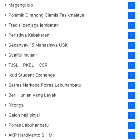
MagangHub
1
Polemik Cirahong Ciamis Tasikmalaya
1
Tradisi penjaga jembatan
1
Peristiwa Kebakaran
1
Sebanyak 15 Mahasiswa USK
1
Syaiful mujani
1
TJSL – PKBL – CSR
1
Ikuti Student Exchange
1
Satres Narkoba Polres Labuhanbatu
1
Beri Hunian yang Layak
1
Ritonga
1
Calon haji binjai
1
Polres Labuhanbatu
1
AKP Hardiyanto SH MH
1