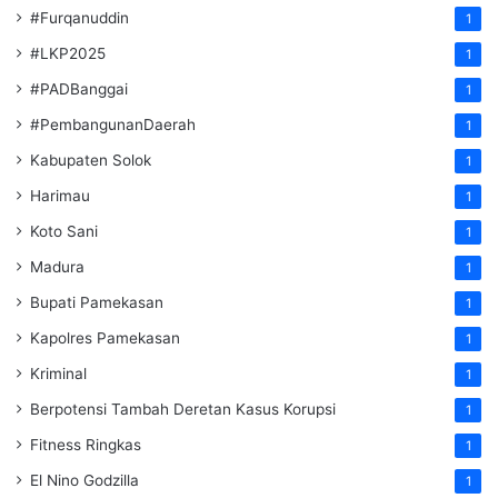
#Furqanuddin
1
#LKP2025
1
#PADBanggai
1
#PembangunanDaerah
1
Kabupaten Solok
1
Harimau
1
Koto Sani
1
Madura
1
Bupati Pamekasan
1
Kapolres Pamekasan
1
Kriminal
1
Berpotensi Tambah Deretan Kasus Korupsi
1
Fitness Ringkas
1
El Nino Godzilla
1