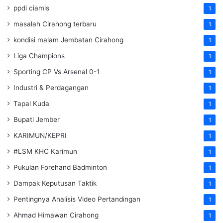
ppdi ciamis
1
masalah Cirahong terbaru
1
kondisi malam Jembatan Cirahong
1
Liga Champions
1
Sporting CP Vs Arsenal 0-1
1
Industri & Perdagangan
1
Tapal Kuda
1
Bupati Jember
1
KARIMUN/KEPRI
1
#LSM KHC Karimun
1
Pukulan Forehand Badminton
1
Dampak Keputusan Taktik
1
Pentingnya Analisis Video Pertandingan
1
Ahmad Himawan Cirahong
1