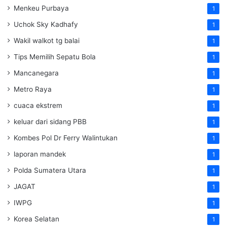
Menkeu Purbaya
1
Uchok Sky Kadhafy
1
Wakil walkot tg balai
1
Tips Memilih Sepatu Bola
1
Mancanegara
1
Metro Raya
1
cuaca ekstrem
1
keluar dari sidang PBB
1
Kombes Pol Dr Ferry Walintukan
1
laporan mandek
1
Polda Sumatera Utara
1
JAGAT
1
IWPG
1
Korea Selatan
1