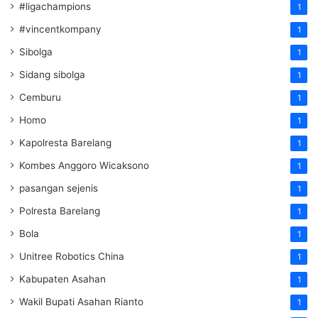
#ligachampions
1
#vincentkompany
1
Sibolga
1
Sidang sibolga
1
Cemburu
1
Homo
1
Kapolresta Barelang
1
Kombes Anggoro Wicaksono
1
pasangan sejenis
1
Polresta Barelang
1
Bola
1
Unitree Robotics China
1
Kabupaten Asahan
1
Wakil Bupati Asahan Rianto
1