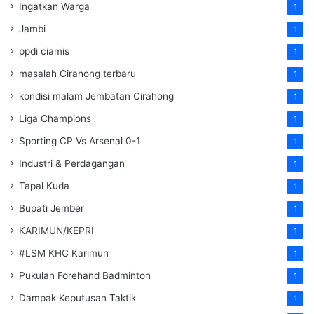
Ingatkan Warga
1
Jambi
1
ppdi ciamis
1
masalah Cirahong terbaru
1
kondisi malam Jembatan Cirahong
1
Liga Champions
1
Sporting CP Vs Arsenal 0-1
1
Industri & Perdagangan
1
Tapal Kuda
1
Bupati Jember
1
KARIMUN/KEPRI
1
#LSM KHC Karimun
1
Pukulan Forehand Badminton
1
Dampak Keputusan Taktik
1