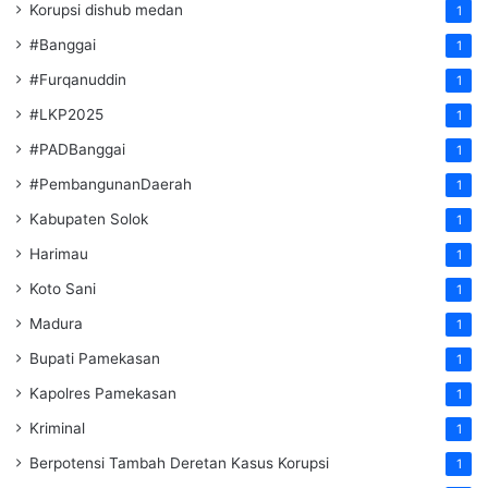
Korupsi dishub medan
1
#Banggai
1
#Furqanuddin
1
#LKP2025
1
#PADBanggai
1
#PembangunanDaerah
1
Kabupaten Solok
1
Harimau
1
Koto Sani
1
Madura
1
Bupati Pamekasan
1
Kapolres Pamekasan
1
Kriminal
1
Berpotensi Tambah Deretan Kasus Korupsi
1