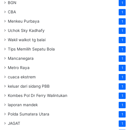
BGN
1
CBA
1
Menkeu Purbaya
1
Uchok Sky Kadhafy
1
Wakil walkot tg balai
1
Tips Memilih Sepatu Bola
1
Mancanegara
1
Metro Raya
1
cuaca ekstrem
1
keluar dari sidang PBB
1
Kombes Pol Dr Ferry Walintukan
1
laporan mandek
1
Polda Sumatera Utara
1
JAGAT
1