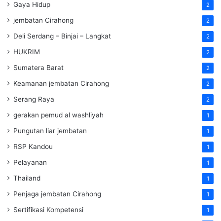
Gaya Hidup
2
jembatan Cirahong
2
Deli Serdang – Binjai – Langkat
2
HUKRIM
2
Sumatera Barat
2
Keamanan jembatan Cirahong
2
Serang Raya
2
gerakan pemud al washliyah
1
Pungutan liar jembatan
1
RSP Kandou
1
Pelayanan
1
Thailand
1
Penjaga jembatan Cirahong
1
Sertifikasi Kompetensi
1