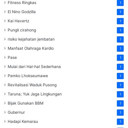
Fitness Ringkas
1
El Nino Godzilla
1
Kai Havertz
1
Pungli cirahong
1
risiko kejahatan jembatan
1
Manfaat Olahraga Kardio
1
Pase
1
Mulai dari Hal-hal Sederhana
1
Pemko Lhokseumawe
1
Revitalisasi Waduk Pusong
1
Taruna; Yuk Jaga Lingkungan
1
Bijak Gunakan BBM
1
Gubernur
1
Hadapi Kemarau
1