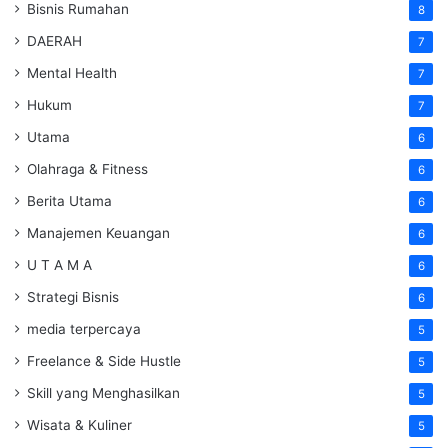
Bisnis Rumahan
8
DAERAH
7
Mental Health
7
Hukum
7
Utama
6
Olahraga & Fitness
6
Berita Utama
6
Manajemen Keuangan
6
U T A M A
6
Strategi Bisnis
6
media terpercaya
5
Freelance & Side Hustle
5
Skill yang Menghasilkan
5
Wisata & Kuliner
5