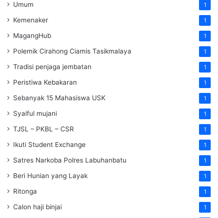
Umum
1
Kemenaker
1
MagangHub
1
Polemik Cirahong Ciamis Tasikmalaya
1
Tradisi penjaga jembatan
1
Peristiwa Kebakaran
1
Sebanyak 15 Mahasiswa USK
1
Syaiful mujani
1
TJSL – PKBL – CSR
1
Ikuti Student Exchange
1
Satres Narkoba Polres Labuhanbatu
1
Beri Hunian yang Layak
1
Ritonga
1
Calon haji binjai
1