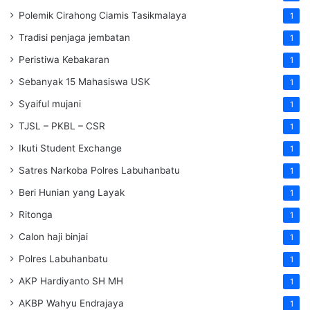
Polemik Cirahong Ciamis Tasikmalaya
1
Tradisi penjaga jembatan
1
Peristiwa Kebakaran
1
Sebanyak 15 Mahasiswa USK
1
Syaiful mujani
1
TJSL – PKBL – CSR
1
Ikuti Student Exchange
1
Satres Narkoba Polres Labuhanbatu
1
Beri Hunian yang Layak
1
Ritonga
1
Calon haji binjai
1
Polres Labuhanbatu
1
AKP Hardiyanto SH MH
1
AKBP Wahyu Endrajaya
1