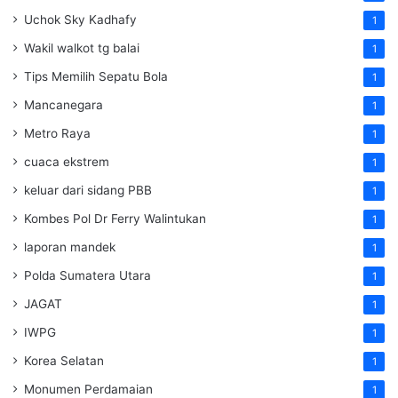
Uchok Sky Kadhafy
1
Wakil walkot tg balai
1
Tips Memilih Sepatu Bola
1
Mancanegara
1
Metro Raya
1
cuaca ekstrem
1
keluar dari sidang PBB
1
Kombes Pol Dr Ferry Walintukan
1
laporan mandek
1
Polda Sumatera Utara
1
JAGAT
1
IWPG
1
Korea Selatan
1
Monumen Perdamaian
1