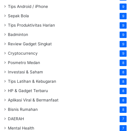
Tips Android / iPhone
9
Sepak Bola
9
Tips Produktivitas Harian
9
Badminton
9
Review Gadget Singkat
9
Cryptocurrency
9
Posmetro Medan
8
Investasi & Saham
8
Tips Latihan & Kebugaran
8
HP & Gadget Terbaru
8
Aplikasi Viral & Bermanfaat
8
Bisnis Rumahan
8
DAERAH
7
Mental Health
7