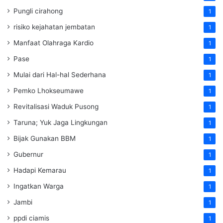
Pungli cirahong
1
risiko kejahatan jembatan
1
Manfaat Olahraga Kardio
1
Pase
1
Mulai dari Hal-hal Sederhana
1
Pemko Lhokseumawe
1
Revitalisasi Waduk Pusong
1
Taruna; Yuk Jaga Lingkungan
1
Bijak Gunakan BBM
1
Gubernur
1
Hadapi Kemarau
1
Ingatkan Warga
1
Jambi
1
ppdi ciamis
1