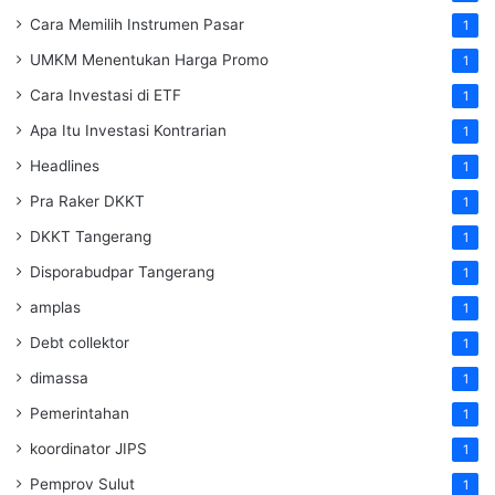
Cara Memilih Instrumen Pasar
1
UMKM Menentukan Harga Promo
1
Cara Investasi di ETF
1
Apa Itu Investasi Kontrarian
1
Headlines
1
Pra Raker DKKT
1
DKKT Tangerang
1
Disporabudpar Tangerang
1
amplas
1
Debt collektor
1
dimassa
1
Pemerintahan
1
koordinator JIPS
1
Pemprov Sulut
1