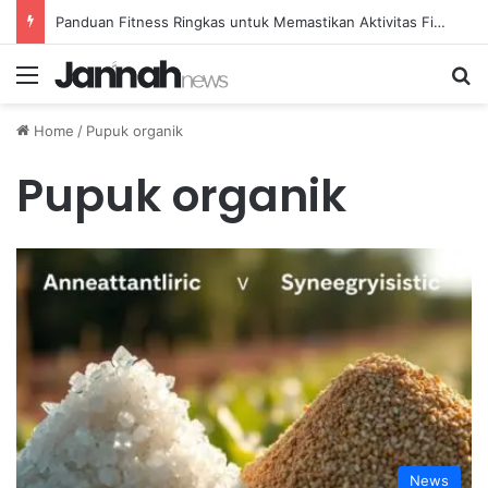
Panduan Fitness Ringkas untuk Memastikan Aktivitas Fisik Anda Tetap Konsisten
Menu
Se
Home
/
Pupuk organik
Pupuk organik
News