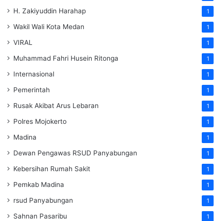
H. Zakiyuddin Harahap
1
Wakil Wali Kota Medan
1
VIRAL
1
Muhammad Fahri Husein Ritonga
1
Internasional
1
Pemerintah
1
Rusak Akibat Arus Lebaran
1
Polres Mojokerto
1
Madina
1
Dewan Pengawas RSUD Panyabungan
1
Kebersihan Rumah Sakit
1
Pemkab Madina
1
rsud Panyabungan
1
Sahnan Pasaribu
1