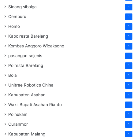
Sidang sibolga
1
Cemburu
1
Homo
1
Kapolresta Barelang
1
Kombes Anggoro Wicaksono
1
pasangan sejenis
1
Polresta Barelang
1
Bola
1
Unitree Robotics China
1
Kabupaten Asahan
1
Wakil Bupati Asahan Rianto
1
Polhukam
1
Curanmor
1
Kabupaten Malang
1