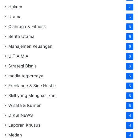
Hukum
7
Utama
6
Olahraga & Fitness
6
Berita Utama
6
Manajemen Keuangan
6
U T A M A
6
Strategi Bisnis
6
media terpercaya
5
Freelance & Side Hustle
5
Skill yang Menghasilkan
5
Wisata & Kuliner
5
DIKSI NEWS
4
Laporan Khusus
4
Medan
4