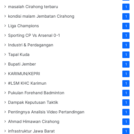
masalah Cirahong terbaru
1
kondisi malam Jembatan Cirahong
1
Liga Champions
1
Sporting CP Vs Arsenal 0-1
1
Industri & Perdagangan
1
Tapal Kuda
1
Bupati Jember
1
KARIMUN/KEPRI
1
#LSM KHC Karimun
1
Pukulan Forehand Badminton
1
Dampak Keputusan Taktik
1
Pentingnya Analisis Video Pertandingan
1
Ahmad Himawan Cirahong
1
infrastruktur Jawa Barat
1