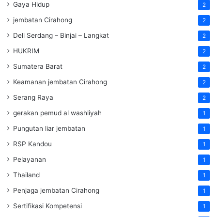
Gaya Hidup
2
jembatan Cirahong
2
Deli Serdang – Binjai – Langkat
2
HUKRIM
2
Sumatera Barat
2
Keamanan jembatan Cirahong
2
Serang Raya
2
gerakan pemud al washliyah
1
Pungutan liar jembatan
1
RSP Kandou
1
Pelayanan
1
Thailand
1
Penjaga jembatan Cirahong
1
Sertifikasi Kompetensi
1