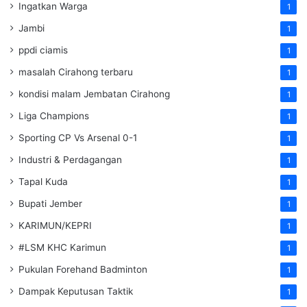
Ingatkan Warga
1
Jambi
1
ppdi ciamis
1
masalah Cirahong terbaru
1
kondisi malam Jembatan Cirahong
1
Liga Champions
1
Sporting CP Vs Arsenal 0-1
1
Industri & Perdagangan
1
Tapal Kuda
1
Bupati Jember
1
KARIMUN/KEPRI
1
#LSM KHC Karimun
1
Pukulan Forehand Badminton
1
Dampak Keputusan Taktik
1