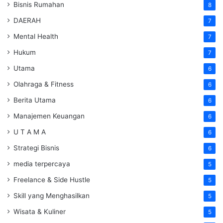
Bisnis Rumahan
8
DAERAH
7
Mental Health
7
Hukum
7
Utama
6
Olahraga & Fitness
6
Berita Utama
6
Manajemen Keuangan
6
U T A M A
6
Strategi Bisnis
6
media terpercaya
5
Freelance & Side Hustle
5
Skill yang Menghasilkan
5
Wisata & Kuliner
5