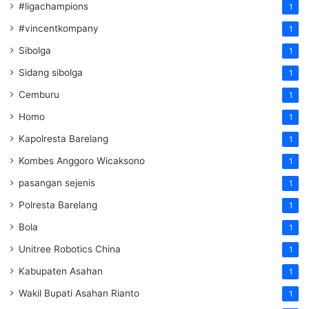
#ligachampions
1
#vincentkompany
1
Sibolga
1
Sidang sibolga
1
Cemburu
1
Homo
1
Kapolresta Barelang
1
Kombes Anggoro Wicaksono
1
pasangan sejenis
1
Polresta Barelang
1
Bola
1
Unitree Robotics China
1
Kabupaten Asahan
1
Wakil Bupati Asahan Rianto
1