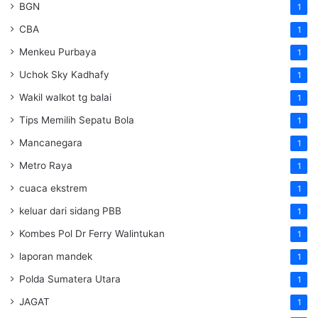
BGN
1
CBA
1
Menkeu Purbaya
1
Uchok Sky Kadhafy
1
Wakil walkot tg balai
1
Tips Memilih Sepatu Bola
1
Mancanegara
1
Metro Raya
1
cuaca ekstrem
1
keluar dari sidang PBB
1
Kombes Pol Dr Ferry Walintukan
1
laporan mandek
1
Polda Sumatera Utara
1
JAGAT
1