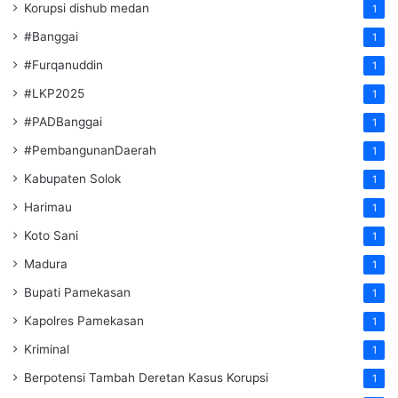
Korupsi dishub medan
1
#Banggai
1
#Furqanuddin
1
#LKP2025
1
#PADBanggai
1
#PembangunanDaerah
1
Kabupaten Solok
1
Harimau
1
Koto Sani
1
Madura
1
Bupati Pamekasan
1
Kapolres Pamekasan
1
Kriminal
1
Berpotensi Tambah Deretan Kasus Korupsi
1