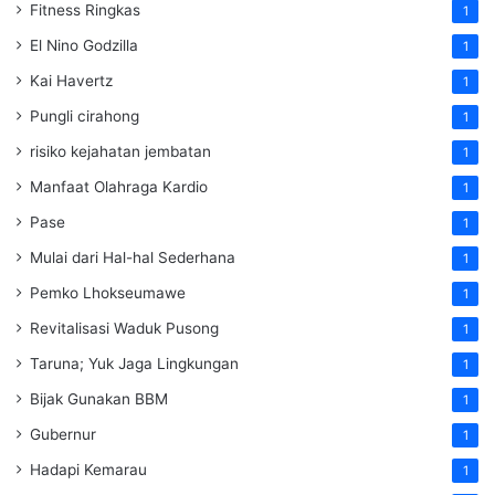
Fitness Ringkas
1
El Nino Godzilla
1
Kai Havertz
1
Pungli cirahong
1
risiko kejahatan jembatan
1
Manfaat Olahraga Kardio
1
Pase
1
Mulai dari Hal-hal Sederhana
1
Pemko Lhokseumawe
1
Revitalisasi Waduk Pusong
1
Taruna; Yuk Jaga Lingkungan
1
Bijak Gunakan BBM
1
Gubernur
1
Hadapi Kemarau
1