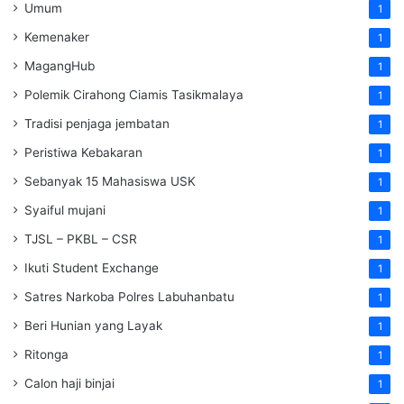
Umum
1
Kemenaker
1
MagangHub
1
Polemik Cirahong Ciamis Tasikmalaya
1
Tradisi penjaga jembatan
1
Peristiwa Kebakaran
1
Sebanyak 15 Mahasiswa USK
1
Syaiful mujani
1
TJSL – PKBL – CSR
1
Ikuti Student Exchange
1
Satres Narkoba Polres Labuhanbatu
1
Beri Hunian yang Layak
1
Ritonga
1
Calon haji binjai
1