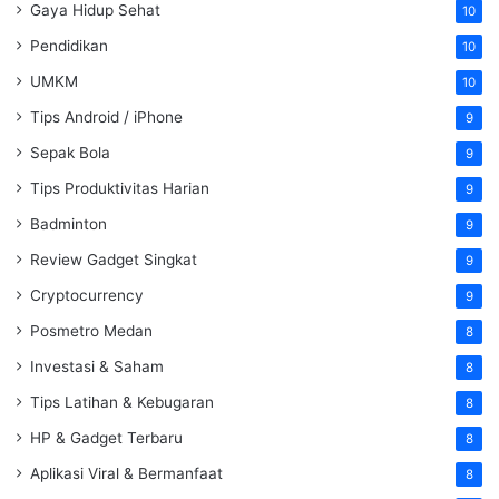
Gaya Hidup Sehat
10
Pendidikan
10
UMKM
10
Tips Android / iPhone
9
Sepak Bola
9
Tips Produktivitas Harian
9
Badminton
9
Review Gadget Singkat
9
Cryptocurrency
9
Posmetro Medan
8
Investasi & Saham
8
Tips Latihan & Kebugaran
8
HP & Gadget Terbaru
8
Aplikasi Viral & Bermanfaat
8